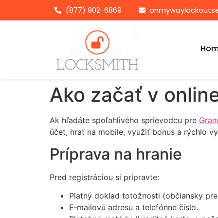
(877) 902-6869
onmywaylockoutse
Hom
Ako začať v onlin
Ak hľadáte spoľahlivého sprievodcu pre
Gran
účet, hrať na mobile, využiť bonus a rýchlo vy
Príprava na hranie
Pred registráciou si pripravte:
Platný doklad totožnosti (občiansky pre
E‑mailovú adresu a telefónne číslo.