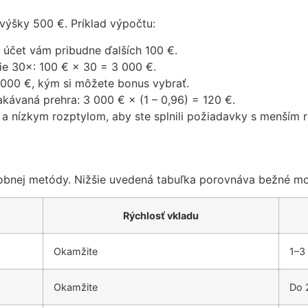
výšky 500 €. Príklad výpočtu:
 účet vám pribudne ďalších 100 €.
ie 30×: 100 € × 30 = 3 000 €.
 000 €, kým si môžete bonus vybrať.
kávaná prehra: 3 000 € × (1 – 0,96) = 120 €.
a nízkym rozptylom, aby ste splnili požiadavky s menším r
atobnej metódy. Nižšie uvedená tabuľka porovnáva bežné mo
Rýchlosť vkladu
Okamžite
1–3
Okamžite
Do 