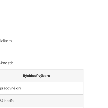
izikom.
žnosti:
Rýchlosť výberu
 pracovné dni
24 hodín