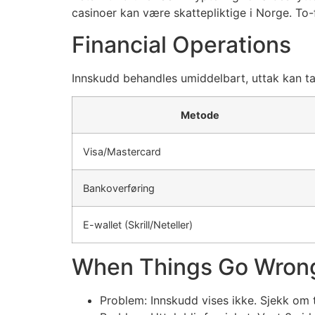
casinoer kan være skattepliktige i Norge. To-
Financial Operations
Innskudd behandles umiddelbart, uttak kan ta
Metode
Visa/Mastercard
Bankoverføring
E-wallet (Skrill/Neteller)
When Things Go Wron
Problem: Innskudd vises ikke. Sjekk om 