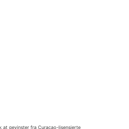
 at gevinster fra Curacao-lisensierte