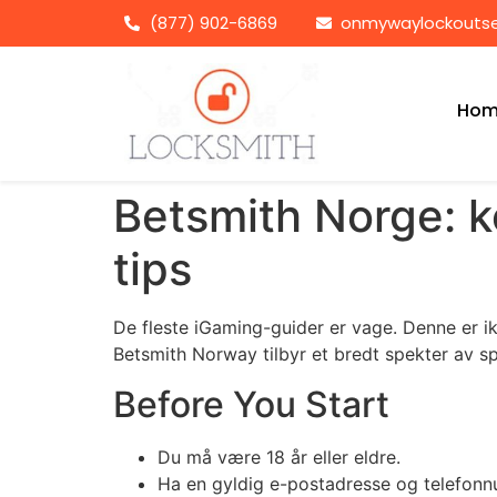
(877) 902-6869
onmywaylockoutse
Hom
Betsmith Norge: ko
tips
De fleste iGaming-guider er vage. Denne er ik
Betsmith Norway tilbyr et bredt spekter av spi
Before You Start
Du må være 18 år eller eldre.
Ha en gyldig e-postadresse og telefon