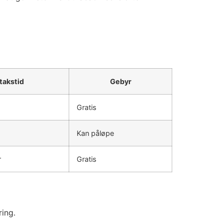
takstid
Gebyr
Gratis
Kan påløpe
r
Gratis
ring.