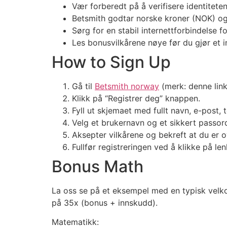
Vær forberedt på å verifisere identiteten
Betsmith godtar norske kroner (NOK) og
Sørg for en stabil internettforbindelse 
Les bonusvilkårene nøye før du gjør et 
How to Sign Up
Gå til
Betsmith norway
(merk: denne linke
Klikk på “Registrer deg” knappen.
Fyll ut skjemaet med fullt navn, e-post, 
Velg et brukernavn og et sikkert passord 
Aksepter vilkårene og bekreft at du er o
Fullfør registreringen ved å klikke på le
Bonus Math
La oss se på et eksempel med en typisk vel
på 35x (bonus + innskudd).
Matematikk: