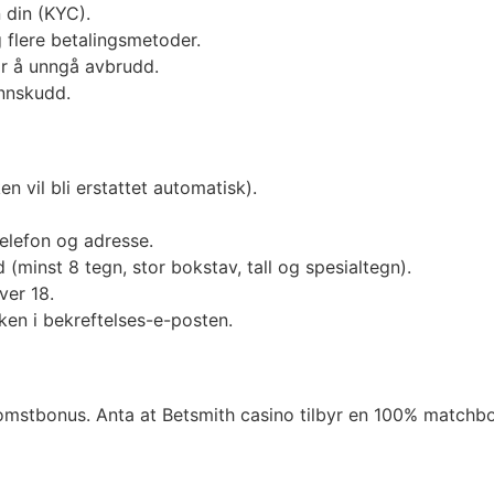
 din (KYC).
 flere betalingsmetoder.
for å unngå avbrudd.
innskudd.
n vil bli erstattet automatisk).
telefon og adresse.
(minst 8 tegn, stor bokstav, tall og spesialtegn).
ver 18.
nken i bekreftelses-e-posten.
komstbonus. Anta at Betsmith casino tilbyr en 100% match