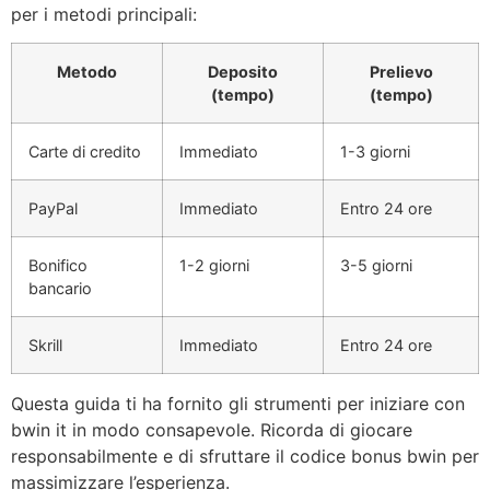
per i metodi principali:
Metodo
Deposito
Prelievo
(tempo)
(tempo)
Carte di credito
Immediato
1-3 giorni
PayPal
Immediato
Entro 24 ore
Bonifico
1-2 giorni
3-5 giorni
bancario
Skrill
Immediato
Entro 24 ore
Questa guida ti ha fornito gli strumenti per iniziare con
bwin it in modo consapevole. Ricorda di giocare
responsabilmente e di sfruttare il codice bonus bwin per
massimizzare l’esperienza.