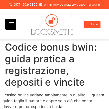
(877) 902-6869
onmywaylockoutservice@gmail.com
Call Now
Codice bonus bwin:
guida pratica a
registrazione,
depositi e vincite
I casinò online variano ampiamente in qualità — questa
guida taglia il rumore e copre solo ciò che conta
davvero per un’esperienza fluida.