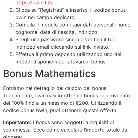
https://bwinit.it/
.
Clicca su “Registrati” e inserisci il codice bonus
bwin nel campo dedicato.
Compila il modulo con i tuoi dati personali: nome,
cognome, data di nascita, indirizzo.
Scegli una password sicura e verifica il tuo
indirizzo email cliccando sul link inviato.
Effettua il primo deposito utilizzando uno dei
metodi disponibili per attivare il bonus.
Bonus Mathematics
Entriamo nel dettaglio del calcolo del bonus.
Tipicamente, bwin casinò offre un bonus di benvenuto
del 100% fino a un massimo di €200. Utilizzando il
codice bonus bwin, puoi ottenere questa offerta.
Importante:
I bonus sono soggetti a requisiti di
scommessa. Ecco come calcolare l’importo totale da
giocare: