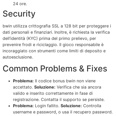
24 ore.
Security
bwin utilizza crittografia SSL a 128 bit per proteggere i
dati personali e finanziari. Inoltre, è richiesta la verifica
dell’identità (KYC) prima del primo prelievo, per
prevenire frodi e riciclaggio. Il gioco responsabile è
incoraggiato con strumenti come limiti di deposito e
autoesclusione.
Common Problems & Fixes
Problema:
Il codice bonus bwin non viene
accettato.
Soluzione:
Verifica che sia ancora
valido e inserito correttamente in fase di
registrazione. Contatta il supporto se persiste.
Problema:
Login fallito.
Soluzione:
Controlla
username e password, o usa il recupero password.