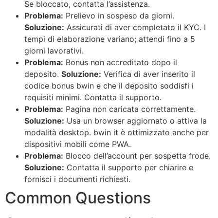
Se bloccato, contatta l’assistenza.
Problema:
Prelievo in sospeso da giorni.
Soluzione:
Assicurati di aver completato il KYC. I
tempi di elaborazione variano; attendi fino a 5
giorni lavorativi.
Problema:
Bonus non accreditato dopo il
deposito.
Soluzione:
Verifica di aver inserito il
codice bonus bwin e che il deposito soddisfi i
requisiti minimi. Contatta il supporto.
Problema:
Pagina non caricata correttamente.
Soluzione:
Usa un browser aggiornato o attiva la
modalità desktop. bwin it è ottimizzato anche per
dispositivi mobili come PWA.
Problema:
Blocco dell’account per sospetta frode.
Soluzione:
Contatta il supporto per chiarire e
fornisci i documenti richiesti.
Common Questions