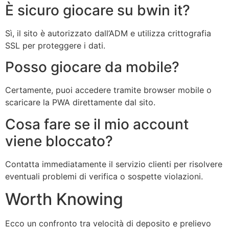
È sicuro giocare su bwin it?
Sì, il sito è autorizzato dall’ADM e utilizza crittografia
SSL per proteggere i dati.
Posso giocare da mobile?
Certamente, puoi accedere tramite browser mobile o
scaricare la PWA direttamente dal sito.
Cosa fare se il mio account
viene bloccato?
Contatta immediatamente il servizio clienti per risolvere
eventuali problemi di verifica o sospette violazioni.
Worth Knowing
Ecco un confronto tra velocità di deposito e prelievo