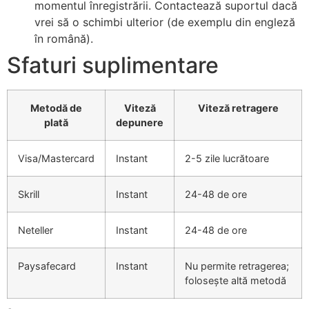
momentul înregistrării. Contactează suportul dacă
vrei să o schimbi ulterior (de exemplu din engleză
în română).
Sfaturi suplimentare
Metodă de
Viteză
Viteză retragere
plată
depunere
Visa/Mastercard
Instant
2-5 zile lucrătoare
Skrill
Instant
24-48 de ore
Neteller
Instant
24-48 de ore
Paysafecard
Instant
Nu permite retragerea;
folosește altă metodă