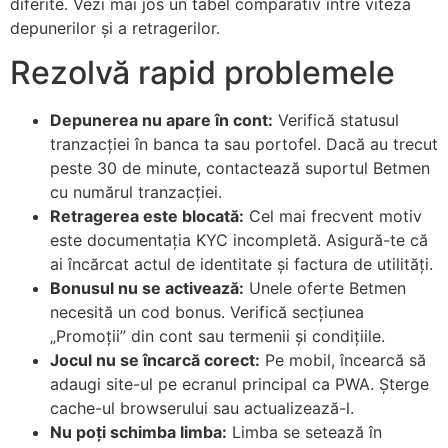
diferite. Vezi mai jos un tabel comparativ între viteza
depunerilor și a retragerilor.
Rezolvă rapid problemele
Depunerea nu apare în cont:
Verifică statusul
tranzacției în banca ta sau portofel. Dacă au trecut
peste 30 de minute, contactează suportul Betmen
cu numărul tranzacției.
Retragerea este blocată:
Cel mai frecvent motiv
este documentația KYC incompletă. Asigură-te că
ai încărcat actul de identitate și factura de utilități.
Bonusul nu se activează:
Unele oferte Betmen
necesită un cod bonus. Verifică secțiunea
„Promoții” din cont sau termenii și condițiile.
Jocul nu se încarcă corect:
Pe mobil, încearcă să
adaugi site-ul pe ecranul principal ca PWA. Șterge
cache-ul browserului sau actualizează-l.
Nu poți schimba limba:
Limba se setează în