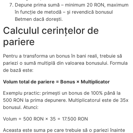
Depune prima sumă – minimum 20 RON, maximum
în funcție de metodă – și revendică bonusul
Betmen dacă dorești.
Calculul cerințelor de
pariere
Pentru a transforma un bonus în bani reali, trebuie să
pariezi o sumă multiplă din valoarea bonusului. Formula
de bază este:
Volum total de pariere = Bonus × Multiplicator
Exemplu practic: primești un bonus de 100% până la
500 RON la prima depunere. Multiplicatorul este de 35x
bonusul. Atunci:
Volum = 500 RON × 35 = 17.500 RON
Aceasta este suma pe care trebuie să o pariezi înainte