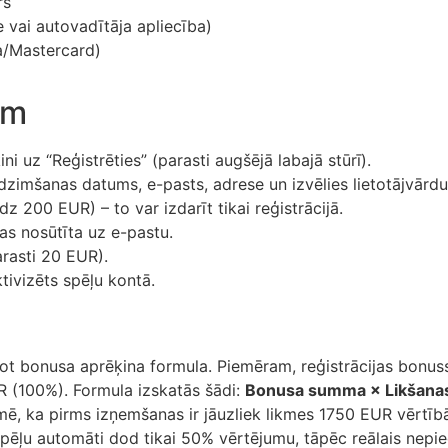
rs
 vai autovadītāja apliecība)
a/Mastercard)
im
ni uz “Reģistrēties” (parasti augšējā labajā stūrī).
, dzimšanas datums, e-pasts, adrese un izvēlies lietotājvārdu
 200 EUR) – to var izdarīt tikai reģistrācijā.
 kas nosūtīta uz e-pastu.
rasti 20 EUR).
tivizēts spēļu kontā.
prot bonusa aprēķina formula. Piemēram, reģistrācijas bonu
R (100%). Formula izskatās šādi:
Bonusa summa × Likšanas
ē, ka pirms izņemšanas ir jāuzliek likmes 1750 EUR vērtībā (
ēļu automāti dod tikai 50% vērtējumu, tāpēc reālais nepiec