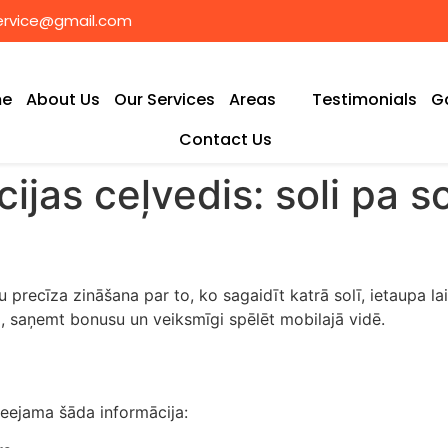
rvice@gmail.com
e
About Us
Our Services
Areas
Testimonials
Ga
Contact Us
cijas ceļvedis: soli pa 
ču precīza zināšana par to, ko sagaidīt katrā solī, ietaupa 
no, saņemt bonusu un veiksmīgi spēlēt mobilajā vidē.
 pieejama šāda informācija: