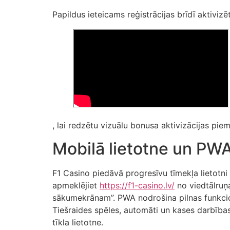
Papildus ieteicams reģistrācijas brīdī aktiviz
, lai redzētu vizuālu bonusa aktivizācijas piem
Mobilā lietotne un PW
F1 Casino piedāvā progresīvu tīmekļa lietotni 
apmeklējiet
https://f1-casino.lv/
no viedtālruņa
sākumekrānam”. PWA nodrošina pilnas funkcio
Tiešraides spēles, automāti un kases darbības 
tīkla lietotne.