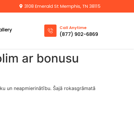
3108 Emerald St Memphis, TN 38115
Call Anytime
llery
(877) 902-6869
solim ar bonusu
laiku un neapmierinātību. Šajā rokasgrāmatā