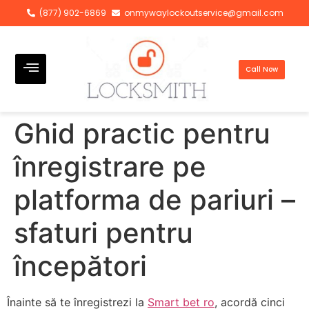
(877) 902-6869
onmywaylockoutservice@gmail.com
Call Now
Ghid practic pentru
înregistrare pe
platforma de pariuri –
sfaturi pentru
începători
Înainte să te înregistrezi la
Smart bet ro
, acordă cinci