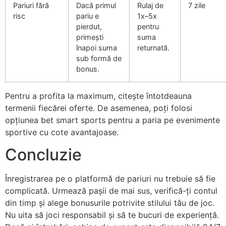
Pariuri fără
Dacă primul
Rulaj de
7 zile
risc
pariu e
1x–5x
pierdut,
pentru
primești
suma
înapoi suma
returnată.
sub formă de
bonus.
Pentru a profita la maximum, citește întotdeauna
termenii fiecărei oferte. De asemenea, poți folosi
opțiunea bet smart sports pentru a paria pe evenimente
sportive cu cote avantajoase.
Concluzie
Înregistrarea pe o platformă de pariuri nu trebuie să fie
complicată. Urmează pașii de mai sus, verifică-ți contul
din timp și alege bonusurile potrivite stilului tău de joc.
Nu uita să joci responsabil și să te bucuri de experiență.