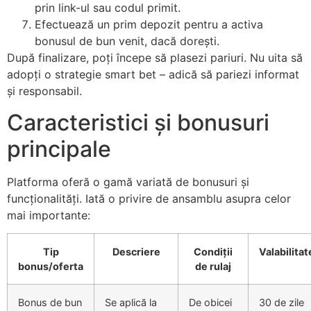
prin link-ul sau codul primit.
Efectuează un prim depozit pentru a activa
bonusul de bun venit, dacă dorești.
După finalizare, poți începe să plasezi pariuri. Nu uita să
adopți o strategie smart bet – adică să pariezi informat
și responsabil.
Caracteristici și bonusuri
principale
Platforma oferă o gamă variată de bonusuri și
funcționalități. Iată o privire de ansamblu asupra celor
mai importante:
Tip
Descriere
Condiții
Valabilitat
bonus/oferta
de rulaj
Bonus de bun
Se aplică la
De obicei
30 de zile