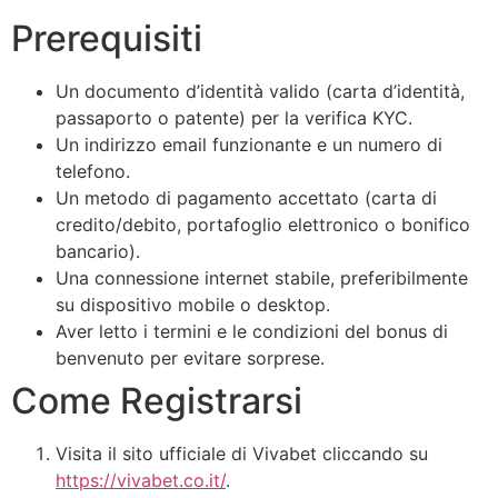
Prerequisiti
Un documento d’identità valido (carta d’identità,
passaporto o patente) per la verifica KYC.
Un indirizzo email funzionante e un numero di
telefono.
Un metodo di pagamento accettato (carta di
credito/debito, portafoglio elettronico o bonifico
bancario).
Una connessione internet stabile, preferibilmente
su dispositivo mobile o desktop.
Aver letto i termini e le condizioni del bonus di
benvenuto per evitare sorprese.
Come Registrarsi
Visita il sito ufficiale di Vivabet cliccando su
https://vivabet.co.it/
.