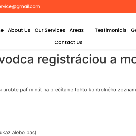
rvice@gmail.com
e
About Us
Our Services
Areas
Testimonials
Ga
Contact Us
ievodca registráciou a m
i urobte päť minút na prečítanie tohto kontrolného zoznam
eukaz alebo pas)