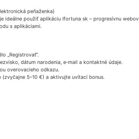
lektronická peňaženka)
je ideálne použiť aplikáciu Ifortuna sk – progresívnu webov
odu s aplikáciami.
dlo „Registrovať“.
iezvisko, dátum narodenia, e‑mail a kontaktné údaje.
cou overovacieho odkazu.
 (zvyčajne 5–10 €) a aktivujte uvítací bonus.