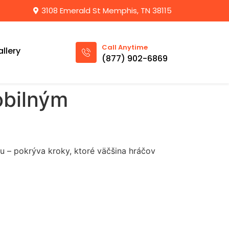
3108 Emerald St Memphis, TN 38115
Call Anytime
llery
(877) 902-6869
obilným
u – pokrýva kroky, ktoré väčšina hráčov