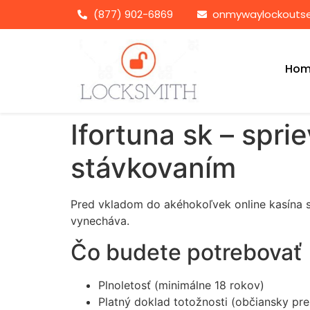
(877) 902-6869
onmywaylockoutse
Hom
Ifortuna sk – spr
stávkovaním
Pred vkladom do akéhokoľvek online kasína s
vynecháva.
Čo budete potrebovať
Plnoletosť (minimálne 18 rokov)
Platný doklad totožnosti (občiansky pr