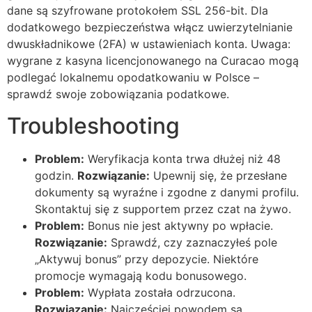
dane są szyfrowane protokołem SSL 256-bit. Dla
dodatkowego bezpieczeństwa włącz uwierzytelnianie
dwuskładnikowe (2FA) w ustawieniach konta. Uwaga:
wygrane z kasyna licencjonowanego na Curacao mogą
podlegać lokalnemu opodatkowaniu w Polsce –
sprawdź swoje zobowiązania podatkowe.
Troubleshooting
Problem:
Weryfikacja konta trwa dłużej niż 48
godzin.
Rozwiązanie:
Upewnij się, że przesłane
dokumenty są wyraźne i zgodne z danymi profilu.
Skontaktuj się z supportem przez czat na żywo.
Problem:
Bonus nie jest aktywny po wpłacie.
Rozwiązanie:
Sprawdź, czy zaznaczyłeś pole
„Aktywuj bonus” przy depozycie. Niektóre
promocje wymagają kodu bonusowego.
Problem:
Wypłata została odrzucona.
Rozwiązanie:
Najczęściej powodem są