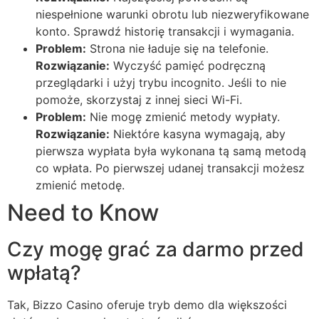
niespełnione warunki obrotu lub niezweryfikowane
konto. Sprawdź historię transakcji i wymagania.
Problem:
Strona nie ładuje się na telefonie.
Rozwiązanie:
Wyczyść pamięć podręczną
przeglądarki i użyj trybu incognito. Jeśli to nie
pomoże, skorzystaj z innej sieci Wi-Fi.
Problem:
Nie mogę zmienić metody wypłaty.
Rozwiązanie:
Niektóre kasyna wymagają, aby
pierwsza wypłata była wykonana tą samą metodą
co wpłata. Po pierwszej udanej transakcji możesz
zmienić metodę.
Need to Know
Czy mogę grać za darmo przed
wpłatą?
Tak, Bizzo Casino oferuje tryb demo dla większości