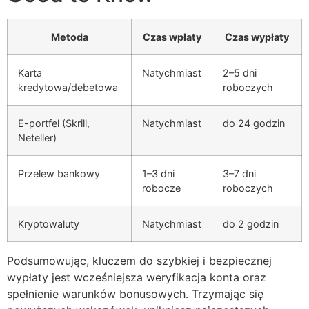
Metoda
Czas wpłaty
Czas wypłaty
Karta
Natychmiast
2–5 dni
kredytowa/debetowa
roboczych
E-portfel (Skrill,
Natychmiast
do 24 godzin
Neteller)
Przelew bankowy
1–3 dni
3–7 dni
robocze
roboczych
Kryptowaluty
Natychmiast
do 2 godzin
Podsumowując, kluczem do szybkiej i bezpiecznej
wypłaty jest wcześniejsza weryfikacja konta oraz
spełnienie warunków bonusowych. Trzymając się