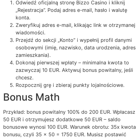
Odwiedź oficjalną stronę Bizzo Casino i kliknij
„Rejestracja”. Podaj adres e-mail, hasło i walutę
konta.
Zweryfikuj adres e-mail, klikając link w otrzymanej
wiadomości.
Przejdź do sekcji „Konto” i wypełnij profil danymi
osobowymi (imię, nazwisko, data urodzenia, adres
zamieszkania).
Dokonaj pierwszej wpłaty – minimalna kwota to
zazwyczaj 10 EUR. Aktywuj bonus powitalny, jeśli
chcesz.
Rozpocznij grę i zbieraj punkty lojalnościowe.
Bonus Math
Przykład: bonus powitalny 100% do 200 EUR. Wpłacasz
50 EUR i otrzymujesz dodatkowe 50 EUR – saldo
bonusowe wynosi 100 EUR. Warunek obrotu: 35x kwota
bonusu, czyli 35 × 50 = 1750 EUR. Musisz postawić