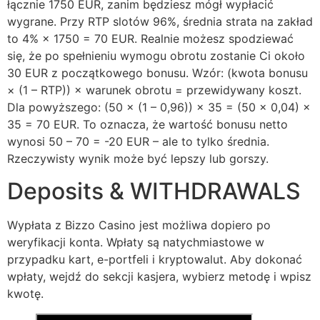
łącznie 1750 EUR, zanim będziesz mógł wypłacić
wygrane. Przy RTP slotów 96%, średnia strata na zakład
to 4% × 1750 = 70 EUR. Realnie możesz spodziewać
się, że po spełnieniu wymogu obrotu zostanie Ci około
30 EUR z początkowego bonusu. Wzór: (kwota bonusu
× (1 – RTP)) × warunek obrotu = przewidywany koszt.
Dla powyższego: (50 × (1 – 0,96)) × 35 = (50 × 0,04) ×
35 = 70 EUR. To oznacza, że wartość bonusu netto
wynosi 50 – 70 = -20 EUR – ale to tylko średnia.
Rzeczywisty wynik może być lepszy lub gorszy.
Deposits & WITHDRAWALS
Wypłata z Bizzo Casino jest możliwa dopiero po
weryfikacji konta. Wpłaty są natychmiastowe w
przypadku kart, e-portfeli i kryptowalut. Aby dokonać
wpłaty, wejdź do sekcji kasjera, wybierz metodę i wpisz
kwotę.