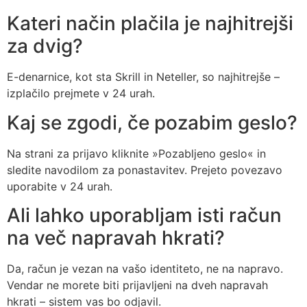
Kateri način plačila je najhitrejši
za dvig?
E-denarnice, kot sta Skrill in Neteller, so najhitrejše –
izplačilo prejmete v 24 urah.
Kaj se zgodi, če pozabim geslo?
Na strani za prijavo kliknite »Pozabljeno geslo« in
sledite navodilom za ponastavitev. Prejeto povezavo
uporabite v 24 urah.
Ali lahko uporabljam isti račun
na več napravah hkrati?
Da, račun je vezan na vašo identiteto, ne na napravo.
Vendar ne morete biti prijavljeni na dveh napravah
hkrati – sistem vas bo odjavil.