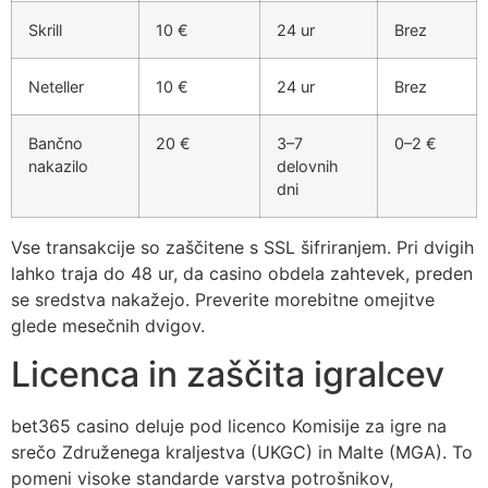
Skrill
10 €
24 ur
Brez
Neteller
10 €
24 ur
Brez
Bančno
20 €
3–7
0–2 €
nakazilo
delovnih
dni
Vse transakcije so zaščitene s SSL šifriranjem. Pri dvigih
lahko traja do 48 ur, da casino obdela zahtevek, preden
se sredstva nakažejo. Preverite morebitne omejitve
glede mesečnih dvigov.
Licenca in zaščita igralcev
bet365 casino deluje pod licenco Komisije za igre na
srečo Združenega kraljestva (UKGC) in Malte (MGA). To
pomeni visoke standarde varstva potrošnikov,