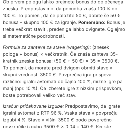
Ob prvem pologu lahko prejmete bonus do določenega
zneska. Predpostavimo, da ponudba znaša 100 % do
100 €. To pomeni, da če položite 50 €, dobite še 50 €
bonusa – skupno 100 € za igranje.
Pomembno:
Bonus je
treba večkrat staviti, preden ga lahko dvignete. Oglejmo
si matematične podrobnosti.
Formula za zahteve za stave (wagering):
(znesek
pologa + bonus) × večkratnik. Če znaša zahteva 35-
kratnik zneska bonusa: (50 € + 50 €) × 35 = 3500 €.
To pomeni, da morate pred dvigom obrniti stave v
skupni vrednosti 3500 €. Povprečna igra prispeva
različno: igralni avtomati običajno 100 %, mizne igre pa
manj (npr. 10 %). Če izberete igre z nizkim prispevkom,
boste potrebovali veliko več stav.
Izračun pričakovane izgube:
Predpostavimo, da igrate
igralni avtomat z RTP 96 %. Vsaka stava v povprečju
izgubi 4 %. Stave v višini 3500 € bodo povprečno
povzročile izgubo 3500 € × 0,04 = 140 €. Ker ste