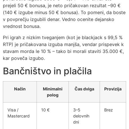
prejeli 50 € bonusa, je neto pričakovan rezultat –90 €
(140 € izgube minus 50 € bonusa). To pomeni, da boste
v povprečju izgubili denar. Vedno ocenite dejansko
vrednost bonusa.
Pri igrah z nizkim tveganjem (kot je blackjack s 99,5 %
RTP) je pričakovana izguba manjša, vendar prispevek k
stavam morda le 10 % – tako bi morali staviti 35.000 €,
kar poveča izgubo.
Bančništvo in plačila
Način
Minimalni
Čas dviga
Provizija
polog
Visa /
10 €
3–5
Brez
Mastercard
delovnih
dni