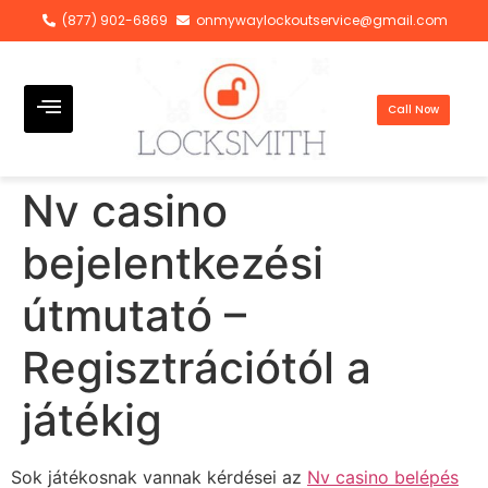
(877) 902-6869
onmywaylockoutservice@gmail.com
Call Now
Nv casino
bejelentkezési
útmutató –
Regisztrációtól a
játékig
Sok játékosnak vannak kérdései az
Nv casino belépés