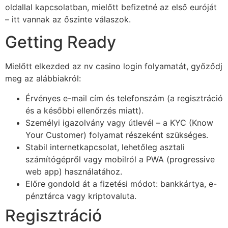
oldallal kapcsolatban, mielőtt befizetné az első euróját
– itt vannak az őszinte válaszok.
Getting Ready
Mielőtt elkezded az nv casino login folyamatát, győződj
meg az alábbiakról:
Érvényes e-mail cím és telefonszám (a regisztráció
és a későbbi ellenőrzés miatt).
Személyi igazolvány vagy útlevél – a KYC (Know
Your Customer) folyamat részeként szükséges.
Stabil internetkapcsolat, lehetőleg asztali
számítógépről vagy mobilról a PWA (progressive
web app) használatához.
Előre gondold át a fizetési módot: bankkártya, e-
pénztárca vagy kriptovaluta.
Regisztráció