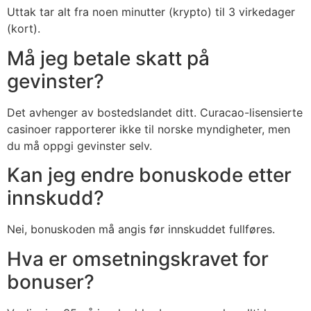
Uttak tar alt fra noen minutter (krypto) til 3 virkedager
(kort).
Må jeg betale skatt på
gevinster?
Det avhenger av bostedslandet ditt. Curacao-lisensierte
casinoer rapporterer ikke til norske myndigheter, men
du må oppgi gevinster selv.
Kan jeg endre bonuskode etter
innskudd?
Nei, bonuskoden må angis før innskuddet fullføres.
Hva er omsetningskravet for
bonuser?