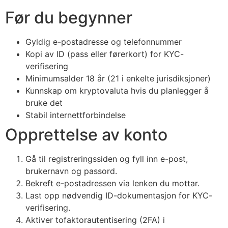
Før du begynner
Gyldig e-postadresse og telefonnummer
Kopi av ID (pass eller førerkort) for KYC-
verifisering
Minimumsalder 18 år (21 i enkelte jurisdiksjoner)
Kunnskap om kryptovaluta hvis du planlegger å
bruke det
Stabil internettforbindelse
Opprettelse av konto
Gå til registreringssiden og fyll inn e-post,
brukernavn og passord.
Bekreft e-postadressen via lenken du mottar.
Last opp nødvendig ID-dokumentasjon for KYC-
verifisering.
Aktiver tofaktorautentisering (2FA) i