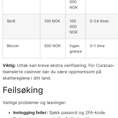
000
NOK
Skrill
100 NOK
100
0–24 timer
000
NOK
Bitcoin
500 NOK
Ingen
0–1 time
grense
Viktig:
Uttak kan kreve ekstra verifisering. For Curacao-
lisensierte casinoer bør du være oppmerksom på
skattereglene i ditt land.
Feilsøking
Vanlige problemer og løsninger:
Innlogging feiler:
Sjekk passord og 2FA-kode.