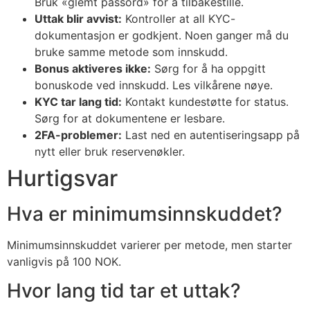
Bruk «glemt passord» for å tilbakestille.
Uttak blir avvist:
Kontroller at all KYC-
dokumentasjon er godkjent. Noen ganger må du
bruke samme metode som innskudd.
Bonus aktiveres ikke:
Sørg for å ha oppgitt
bonuskode ved innskudd. Les vilkårene nøye.
KYC tar lang tid:
Kontakt kundestøtte for status.
Sørg for at dokumentene er lesbare.
2FA-problemer:
Last ned en autentiseringsapp på
nytt eller bruk reservenøkler.
Hurtigsvar
Hva er minimumsinnskuddet?
Minimumsinnskuddet varierer per metode, men starter
vanligvis på 100 NOK.
Hvor lang tid tar et uttak?