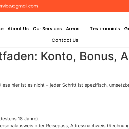
rvice@gmail.com
e
About Us
Our Services
Areas
Testimonials
Ga
Contact Us
itfaden: Konto, Bonus, 
se hier ist es nicht – jeder Schritt ist spezifisch, umsetzb
ndestens 18 Jahre).
Personalausweis oder Reisepass, Adressnachweis (Rechnung