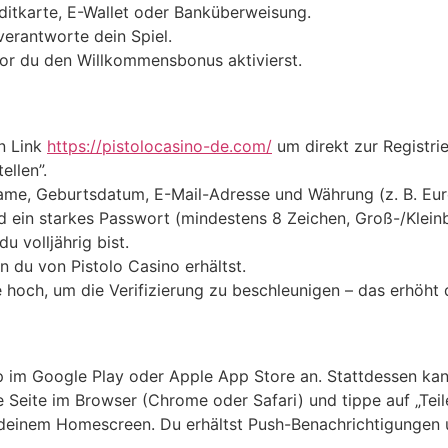
ditkarte, E-Wallet oder Banküberweisung.
 verantworte dein Spiel.
or du den Willkommensbonus aktivierst.
en Link
https://pistolocasino-de.com/
um direkt zur Registr
ellen”.
ame, Geburtsdatum, E-Mail-Adresse und Währung (z. B. Eur
 ein starkes Passwort (mindestens 8 Zeichen, Groß-/Klein
u volljährig bist.
n du von Pistolo Casino erhältst.
och, um die Verifizierung zu beschleunigen – das erhöht d
p im Google Play oder Apple App Store an. Stattdessen kan
Seite im Browser (Chrome oder Safari) und tippe auf „Teil
deinem Homescreen. Du erhältst Push-Benachrichtigungen un