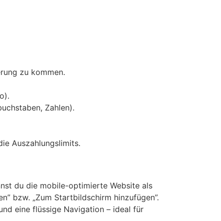
ierung zu kommen.
o).
buchstaben, Zahlen).
ie Auszahlungslimits.
nst du die mobile-optimierte Website als
en” bzw. „Zum Startbildschirm hinzufügen”.
d eine flüssige Navigation – ideal für