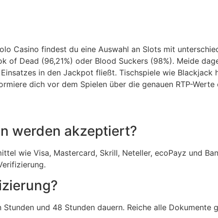
stolo Casino findest du eine Auswahl an Slots mit untersch
Book of Dead (96,21%) oder Blood Suckers (98%). Meide dag
s Einsatzes in den Jackpot fließt. Tischspiele wie Blackjack
ormiere dich vor dem Spielen über die genauen RTP-Werte d
 werden akzeptiert?
ittel wie Visa, Mastercard, Skrill, Neteller, ecoPayz und 
erifizierung.
izierung?
Stunden und 48 Stunden dauern. Reiche alle Dokumente gl