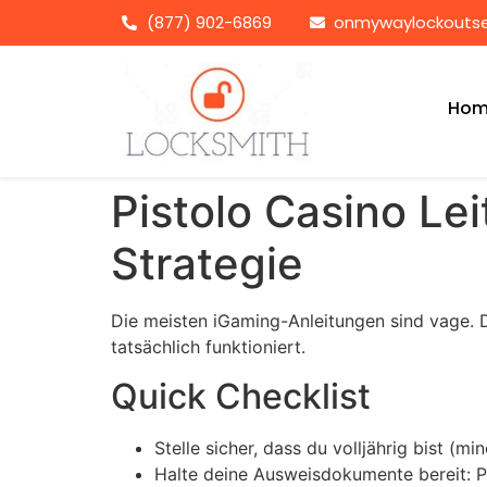
(877) 902-6869
onmywaylockoutse
Hom
Pistolo Casino Le
Strategie
Die meisten iGaming-Anleitungen sind vage. Die
tatsächlich funktioniert.
Quick Checklist
Stelle sicher, dass du volljährig bist (mi
Halte deine Ausweisdokumente bereit: 