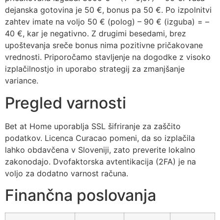
dejanska gotovina je 50 €, bonus pa 50 €. Po izpolnitvi
zahtev imate na voljo 50 € (polog) – 90 € (izguba) = –
40 €, kar je negativno. Z drugimi besedami, brez
upoštevanja sreče bonus nima pozitivne pričakovane
vrednosti. Priporočamo stavljenje na dogodke z visoko
izplačilnostjo in uporabo strategij za zmanjšanje
variance.
Pregled varnosti
Bet at Home uporablja SSL šifriranje za zaščito
podatkov. Licenca Curacao pomeni, da so izplačila
lahko obdavčena v Sloveniji, zato preverite lokalno
zakonodajo. Dvofaktorska avtentikacija (2FA) je na
voljo za dodatno varnost računa.
Finančna poslovanja