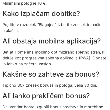
Minimalni polog je 10 €.
Kako izplačam dobitke?
Pojdite v razdelek “Blagajna”, izberite znesek in način
izplačila.
Ali obstaja mobilna aplikacija?
Bet at Home ima mobilno optimizirano spletno stran, ki
deluje kot progresivna spletna aplikacija (PWA). Dodate
jo lahko na začetni zaslon.
Kakšne so zahteve za bonus?
Tipično 30x znesek bonusa in pologa, velja 30 dni.
Ali lahko prekličem bonus?
Da, vendar boste izgubili bonus sredstva in morebitne