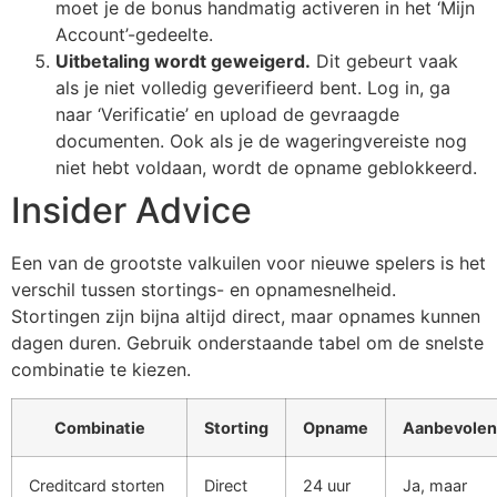
moet je de bonus handmatig activeren in het ‘Mijn
Account’-gedeelte.
Uitbetaling wordt geweigerd.
Dit gebeurt vaak
als je niet volledig geverifieerd bent. Log in, ga
naar ‘Verificatie’ en upload de gevraagde
documenten. Ook als je de wageringvereiste nog
niet hebt voldaan, wordt de opname geblokkeerd.
Insider Advice
Een van de grootste valkuilen voor nieuwe spelers is het
verschil tussen stortings- en opnamesnelheid.
Stortingen zijn bijna altijd direct, maar opnames kunnen
dagen duren. Gebruik onderstaande tabel om de snelste
combinatie te kiezen.
Combinatie
Storting
Opname
Aanbevolen
Creditcard storten
Direct
24 uur
Ja, maar