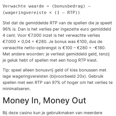
Verwachte waarde = (bonusbedrag) –
(wageringvereiste × (1 – RTP))
Stel dat de gemiddelde RTP van de spellen die je speelt
96% is. Dan is het verlies per ingezette euro gemiddeld
4 cent. Voor €7.000 inzet is het verwachte verlies
€7.000 × 0,04 = €280. Je bonus was €100, dus de
verwachte netto-opbrengst is €100 – €280 = -€180.
Met andere woorden: je verliest gemiddeld geld, tenzij
je geluk hebt of spellen met een hoog RTP kiest.
Tip: speel alleen bonusvrij geld of kies bonussen met
lage wageringvereisten (bijvoorbeeld 20x). Gebruik
spellen met een RTP van 97% of hoger om het verlies te
minimaliseren.
Money In, Money Out
Bij deze casino kun je gebruikmaken van meerdere