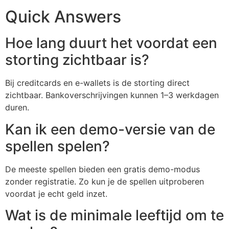
Quick Answers
Hoe lang duurt het voordat een
storting zichtbaar is?
Bij creditcards en e-wallets is de storting direct
zichtbaar. Bankoverschrijvingen kunnen 1–3 werkdagen
duren.
Kan ik een demo-versie van de
spellen spelen?
De meeste spellen bieden een gratis demo-modus
zonder registratie. Zo kun je de spellen uitproberen
voordat je echt geld inzet.
Wat is de minimale leeftijd om te