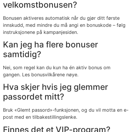
velkomstbonusen?
Bonusen aktiveres automatisk når du gjør ditt første
innskudd, med mindre du må angi en bonuskode – følg
instruksjonene på kampanjesiden.
Kan jeg ha flere bonuser
samtidig?
Nei, som regel kan du kun ha én aktiv bonus om
gangen. Les bonusvilkårene nøye.
Hva skjer hvis jeg glemmer
passordet mitt?
Bruk «Glemt passord»-funksjonen, og du vil motta en e-
post med en tilbakestillingslenke.
Finnes det et VIP-program?