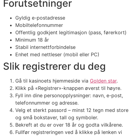
Forutsetninger
Gyldig e-postadresse
Mobiltelefonnummer
Offentlig godkjent legitimasjon (pass, førerkort)
Minimum 18 år
Stabil internettforbindelse
Enhet med nettleser (mobil eller PC)
Slik registrerer du deg
Gå til kasinoets hjemmeside via
Golden star
.
Klikk på «Registrer»-knappen øverst til høyre.
Fyll inn dine personopplysninger: navn, e-post,
telefonnummer og adresse.
Velg et sterkt passord – minst 12 tegn med store
og små bokstaver, tall og symboler.
Bekreft at du er over 18 år og godta vilkårene.
Fullfør registreringen ved å klikke på lenken vi