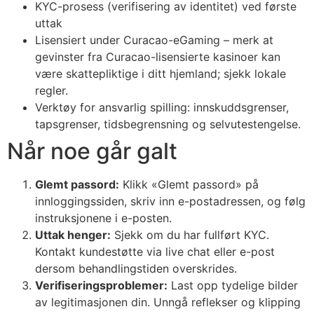
KYC-prosess (verifisering av identitet) ved første
uttak
Lisensiert under Curacao-eGaming – merk at
gevinster fra Curacao-lisensierte kasinoer kan
være skattepliktige i ditt hjemland; sjekk lokale
regler.
Verktøy for ansvarlig spilling: innskuddsgrenser,
tapsgrenser, tidsbegrensning og selvutestengelse.
Når noe går galt
Glemt passord:
Klikk «Glemt passord» på
innloggingssiden, skriv inn e-postadressen, og følg
instruksjonene i e-posten.
Uttak henger:
Sjekk om du har fullført KYC.
Kontakt kundestøtte via live chat eller e-post
dersom behandlingstiden overskrides.
Verifiseringsproblemer:
Last opp tydelige bilder
av legitimasjonen din. Unngå reflekser og klipping