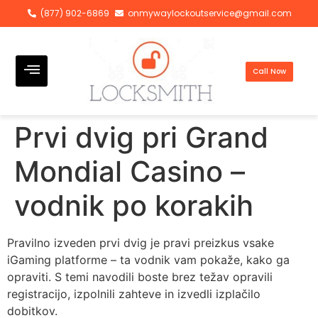
(877) 902-6869
onmywaylockoutservice@gmail.com
Call Now
Prvi dvig pri Grand
Mondial Casino –
vodnik po korakih
Pravilno izveden prvi dvig je pravi preizkus vsake
iGaming platforme – ta vodnik vam pokaže, kako ga
opraviti. S temi navodili boste brez težav opravili
registracijo, izpolnili zahteve in izvedli izplačilo
dobitkov.