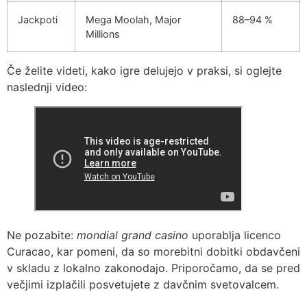
Jackpoti
Mega Moolah, Major
88–94 %
Millions
Če želite videti, kako igre delujejo v praksi, si oglejte
naslednji video:
Ne pozabite:
mondial grand casino
uporablja licenco
Curacao, kar pomeni, da so morebitni dobitki obdavčeni
v skladu z lokalno zakonodajo. Priporočamo, da se pred
večjimi izplačili posvetujete z davčnim svetovalcem.