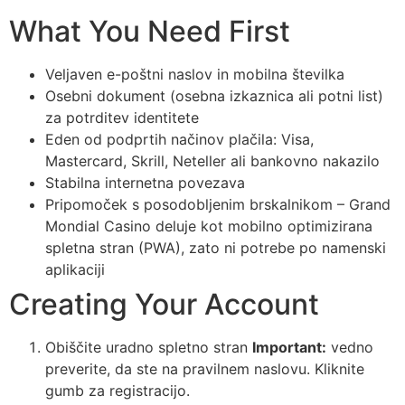
What You Need First
Veljaven e-poštni naslov in mobilna številka
Osebni dokument (osebna izkaznica ali potni list)
za potrditev identitete
Eden od podprtih načinov plačila: Visa,
Mastercard, Skrill, Neteller ali bankovno nakazilo
Stabilna internetna povezava
Pripomoček s posodobljenim brskalnikom – Grand
Mondial Casino deluje kot mobilno optimizirana
spletna stran (PWA), zato ni potrebe po namenski
aplikaciji
Creating Your Account
Obiščite uradno spletno stran
Important:
vedno
preverite, da ste na pravilnem naslovu. Kliknite
gumb za registracijo.