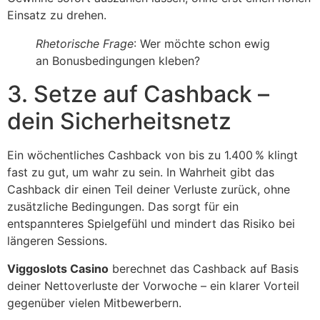
Einsatz zu drehen.
Rhetorische Frage
: Wer möchte schon ewig
an Bonusbedingungen kleben?
3. Setze auf Cashback –
dein Sicherheitsnetz
Ein wöchentliches Cashback von bis zu 1.400 % klingt
fast zu gut, um wahr zu sein. In Wahrheit gibt das
Cashback dir einen Teil deiner Verluste zurück, ohne
zusätzliche Bedingungen. Das sorgt für ein
entspannteres Spielgefühl und mindert das Risiko bei
längeren Sessions.
Viggoslots Casino
berechnet das Cashback auf Basis
deiner Nettoverluste der Vorwoche – ein klarer Vorteil
gegenüber vielen Mitbewerbern.