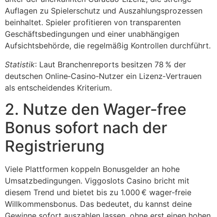
Auflagen zu Spielerschutz und Auszahlungsprozessen
beinhaltet. Spieler profitieren von transparenten
Geschäftsbedingungen und einer unabhängigen
Aufsichtsbehörde, die regelmäßig Kontrollen durchführt.
Statistik
: Laut Branchenreports besitzen 78 % der
deutschen Online‑Casino‑Nutzer ein Lizenz‑Vertrauen
als entscheidendes Kriterium.
2. Nutze den Wager‑free
Bonus sofort nach der
Registrierung
Viele Plattformen koppeln Bonusgelder an hohe
Umsatzbedingungen. Viggoslots Casino bricht mit
diesem Trend und bietet bis zu 1.000 € wager‑freie
Willkommensbonus. Das bedeutet, du kannst deine
Gewinne sofort auszahlen lassen, ohne erst einen hohen