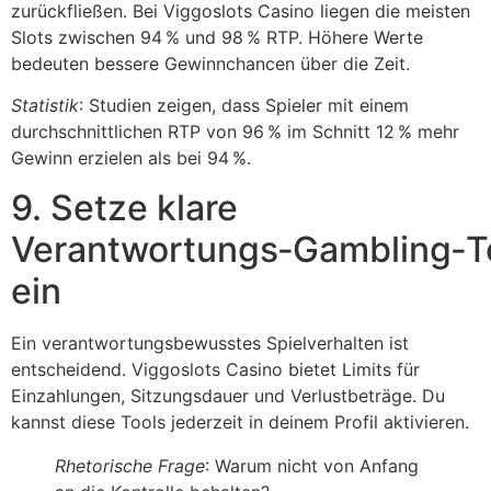
zurückfließen. Bei Viggoslots Casino liegen die meisten
Slots zwischen 94 % und 98 % RTP. Höhere Werte
bedeuten bessere Gewinnchancen über die Zeit.
Statistik
: Studien zeigen, dass Spieler mit einem
durchschnittlichen RTP von 96 % im Schnitt 12 % mehr
Gewinn erzielen als bei 94 %.
9. Setze klare
Verantwortungs‑Gambling‑T
ein
Ein verantwortungsbewusstes Spielverhalten ist
entscheidend. Viggoslots Casino bietet Limits für
Einzahlungen, Sitzungsdauer und Verlustbeträge. Du
kannst diese Tools jederzeit in deinem Profil aktivieren.
Rhetorische Frage
: Warum nicht von Anfang