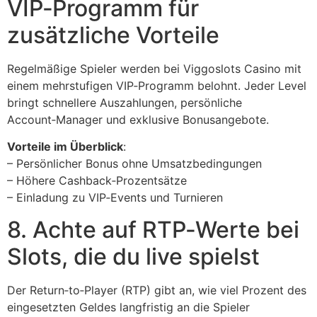
VIP‑Programm für
zusätzliche Vorteile
Regelmäßige Spieler werden bei Viggoslots Casino mit
einem mehrstufigen VIP‑Programm belohnt. Jeder Level
bringt schnellere Auszahlungen, persönliche
Account‑Manager und exklusive Bonusangebote.
Vorteile im Überblick
:
– Persönlicher Bonus ohne Umsatzbedingungen
– Höhere Cashback‑Prozentsätze
– Einladung zu VIP‑Events und Turnieren
8. Achte auf RTP‑Werte bei
Slots, die du live spielst
Der Return‑to‑Player (RTP) gibt an, wie viel Prozent des
eingesetzten Geldes langfristig an die Spieler