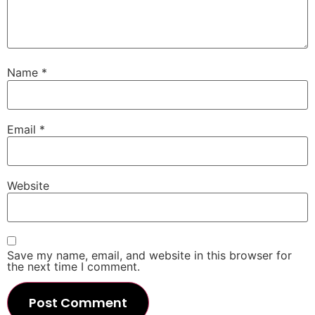
Name
*
Email
*
Website
Save my name, email, and website in this browser for
the next time I comment.