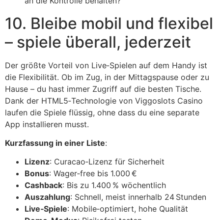
an die Kontrolle behalten?
10. Bleibe mobil und flexibel
– spiele überall, jederzeit
Der größte Vorteil von Live‑Spielen auf dem Handy ist
die Flexibilität. Ob im Zug, in der Mittagspause oder zu
Hause – du hast immer Zugriff auf die besten Tische.
Dank der HTML5‑Technologie von Viggoslots Casino
laufen die Spiele flüssig, ohne dass du eine separate
App installieren musst.
Kurzfassung in einer Liste
:
Lizenz
: Curacao‑Lizenz für Sicherheit
Bonus
: Wager‑free bis 1.000 €
Cashback
: Bis zu 1.400 % wöchentlich
Auszahlung
: Schnell, meist innerhalb 24 Stunden
Live‑Spiele
: Mobile‑optimiert, hohe Qualität