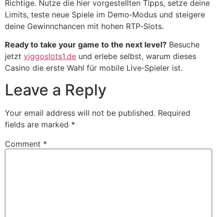
Richtige. Nutze die hier vorgestellten Tipps, setze deine
Limits, teste neue Spiele im Demo‑Modus und steigere
deine Gewinnchancen mit hohen RTP‑Slots.
Ready to take your game to the next level?
Besuche
jetzt
viggoslots1.de
und erlebe selbst, warum dieses
Casino die erste Wahl für mobile Live‑Spieler ist.
Leave a Reply
Your email address will not be published.
Required
fields are marked
*
Comment
*