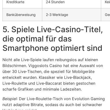
Kreditkarte
24 Stunden
Kei
Banküberweisung
2‑3 Werktage
Ge
5. Spiele Live‑Casino‑Titel,
die optimal für das
Smartphone optimiert sind
Nicht alle Live‑Spiele laufen reibungslos auf kleinen
Bildschirmen. Viggoslots Casino hat eine Auswahl von
über 30 Live‑Tischen, die speziell für Mobilgeräte
entwickelt wurden. Klassiker wie Live‑Blackjack,
Live‑Roulette und Live‑Baccarat bieten gestochen
scharfe Grafiken und minimale Ladezeiten.
Beispiel
: Der Live‑Roulette‑Tisch von Evolution Gaming
nutzt adaptive Bitrate, sodass du auch bei schwacher