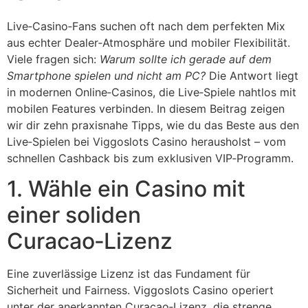
Live‑Casino‑Fans suchen oft nach dem perfekten Mix
aus echter Dealer‑Atmosphäre und mobiler Flexibilität.
Viele fragen sich:
Warum sollte ich gerade auf dem
Smartphone spielen und nicht am PC?
Die Antwort liegt
in modernen Online‑Casinos, die Live‑Spiele nahtlos mit
mobilen Features verbinden. In diesem Beitrag zeigen
wir dir zehn praxisnahe Tipps, wie du das Beste aus den
Live‑Spielen bei Viggoslots Casino herausholst – vom
schnellen Cashback bis zum exklusiven VIP‑Programm.
1. Wähle ein Casino mit
einer soliden
Curacao‑Lizenz
Eine zuverlässige Lizenz ist das Fundament für
Sicherheit und Fairness. Viggoslots Casino operiert
unter der anerkannten Curacao‑Lizenz, die strenge