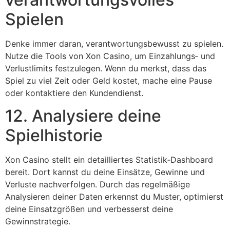
Spielen
Denke immer daran, verantwortungsbewusst zu spielen.
Nutze die Tools von Xon Casino, um Einzahlungs‑ und
Verlustlimits festzulegen. Wenn du merkst, dass das
Spiel zu viel Zeit oder Geld kostet, mache eine Pause
oder kontaktiere den Kundendienst.
12. Analysiere deine
Spielhistorie
Xon Casino stellt ein detailliertes Statistik‑Dashboard
bereit. Dort kannst du deine Einsätze, Gewinne und
Verluste nachverfolgen. Durch das regelmäßige
Analysieren deiner Daten erkennst du Muster, optimierst
deine Einsatzgrößen und verbesserst deine
Gewinnstrategie.