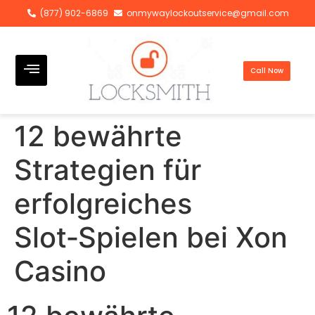
(877) 902-6869
onmywaylockoutservice@gmail.com
Call Now
12 bewährte
Strategien für
erfolgreiches
Slot‑Spielen bei Xon
Casino