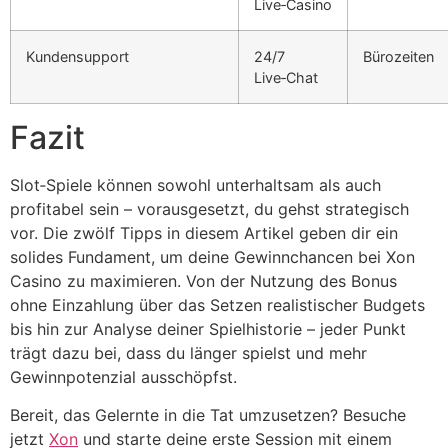
Live‑Casino
Kundensupport
24/7
Bürozeiten
Live‑Chat
Fazit
Slot‑Spiele können sowohl unterhaltsam als auch
profitabel sein – vorausgesetzt, du gehst strategisch
vor. Die zwölf Tipps in diesem Artikel geben dir ein
solides Fundament, um deine Gewinnchancen bei Xon
Casino zu maximieren. Von der Nutzung des Bonus
ohne Einzahlung über das Setzen realistischer Budgets
bis hin zur Analyse deiner Spielhistorie – jeder Punkt
trägt dazu bei, dass du länger spielst und mehr
Gewinnpotenzial ausschöpfst.
Bereit, das Gelernte in die Tat umzusetzen? Besuche
jetzt
Xon
und starte deine erste Session mit einem