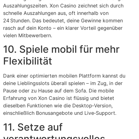
Auszahlungszeiten. Xon Casino zeichnet sich durch
schnelle Auszahlungen aus, oft innerhalb von
24 Stunden. Das bedeutet, deine Gewinne kommen
rasch auf dein Konto – ein klarer Vorteil gegenüber
vielen Mitbewerbern.
10. Spiele mobil für mehr
Flexibilität
Dank einer optimierten mobilen Plattform kannst du
deine Lieblingsslots überall spielen – im Zug, in der
Pause oder zu Hause auf dem Sofa. Die mobile
Erfahrung von Xon Casino ist flüssig und bietet
dieselben Funktionen wie die Desktop‑Version,
einschließlich Bonusangebote und Live‑Support.
11. Setze auf
verantwortungsvolles