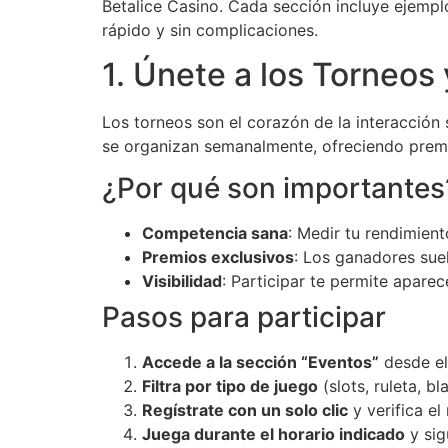
Betalice Casino. Cada sección incluye ejemplo
rápido y sin complicaciones.
1. Únete a los Torneos
Los torneos son el corazón de la interacción s
se organizan semanalmente, ofreciendo premi
¿Por qué son importantes
Competencia sana
: Medir tu rendimient
Premios exclusivos
: Los ganadores sue
Visibilidad
: Participar te permite apare
Pasos para participar
Accede a la sección “Eventos”
desde el
Filtra por tipo de juego
(slots, ruleta, b
Regístrate con un solo clic
y verifica el
Juega durante el horario indicado
y sig