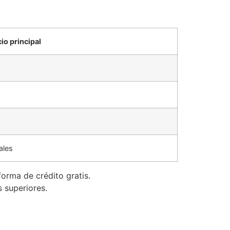
io principal
ales
orma de crédito gratis.
 superiores.