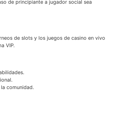
so de principiante a jugador social sea
orneos de slots y los juegos de casino en vivo
a VIP.
abilidades.
ional.
e la comunidad.