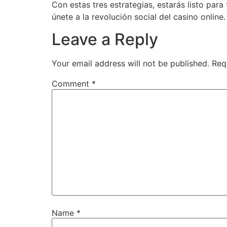
Con estas tres estrategias, estarás listo pa
únete a la revolución social del casino onlin
Leave a Reply
Your email address will not be published.
Req
Comment
*
Name
*