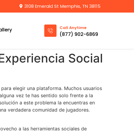
3108 Emerald St Memphis, TN 38115
Call Anytime
llery
(877) 902-6869
Experiencia Social
o para elegir una plataforma. Muchos usuarios
alguna vez te has sentido solo frente a la
solución a este problema la encuentras en
 una verdadera comunidad de jugadores.
rovecho a las herramientas sociales de