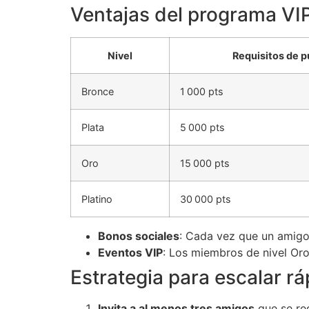
Ventajas del programa VI
Nivel
Requisitos de 
Bronce
1 000 pts
Plata
5 000 pts
Oro
15 000 pts
Platino
30 000 pts
Bonos sociales
: Cada vez que un amigo 
Eventos VIP
: Los miembros de nivel Oro
Estrategia para escalar rá
Invita a al menos tres amigos
que se re