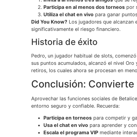
Participa en al menos dos torneos
por 
Utiliza el chat en vivo
para ganar puntos 
Did You Know?
Los jugadores que alcanzan el
significativamente el riesgo financiero.
Historia de éxito
Pedro, un jugador habitual de slots, comenzó
sus puntos acumulados, alcanzó el nivel Oro 
retiros, los cuales ahora se procesan en meno
Conclusión: Convierte 
Aprovechar las funciones sociales de Betalic
entorno seguro y confiable. Recuerda:
Participa en torneos
para competir y ga
Usa el chat en vivo
para aprender y cone
Escala el programa VIP
mediante interac