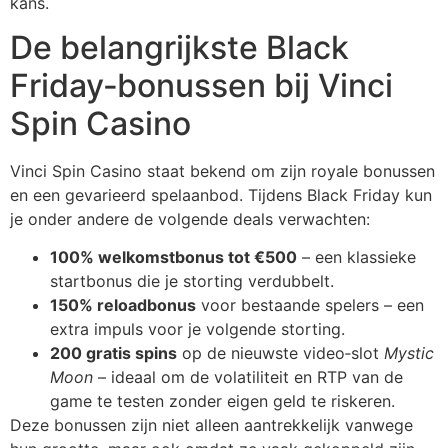
kans.
De belangrijkste Black
Friday‑bonussen bij Vinci
Spin Casino
Vinci Spin Casino staat bekend om zijn royale bonussen
en een gevarieerd spelaanbod. Tijdens Black Friday kun
je onder andere de volgende deals verwachten:
100% welkomstbonus tot €500
– een klassieke
startbonus die je storting verdubbelt.
150% reloadbonus
voor bestaande spelers – een
extra impuls voor je volgende storting.
200 gratis spins
op de nieuwste video‑slot
Mystic
Moon
– ideaal om de volatiliteit en RTP van de
game te testen zonder eigen geld te riskeren.
Deze bonussen zijn niet alleen aantrekkelijk vanwege