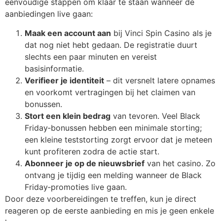
eenvoudige stappen om klaar te staan wanneer de
aanbiedingen live gaan:
Maak een account aan
bij Vinci Spin Casino als je
dat nog niet hebt gedaan. De registratie duurt
slechts een paar minuten en vereist
basisinformatie.
Verifieer je identiteit
– dit versnelt latere opnames
en voorkomt vertragingen bij het claimen van
bonussen.
Stort een klein bedrag
van tevoren. Veel Black
Friday‑bonussen hebben een minimale storting;
een kleine teststorting zorgt ervoor dat je meteen
kunt profiteren zodra de actie start.
Abonneer je op de nieuwsbrief
van het casino. Zo
ontvang je tijdig een melding wanneer de Black
Friday‑promoties live gaan.
Door deze voorbereidingen te treffen, kun je direct
reageren op de eerste aanbieding en mis je geen enkele