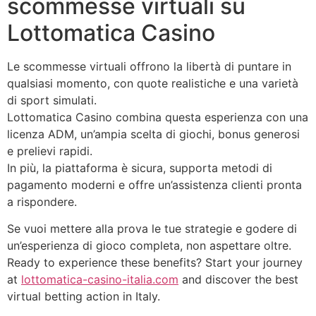
scommesse virtuali su
Lottomatica Casino
Le scommesse virtuali offrono la libertà di puntare in
qualsiasi momento, con quote realistiche e una varietà
di sport simulati.
Lottomatica Casino combina questa esperienza con una
licenza ADM, un’ampia scelta di giochi, bonus generosi
e prelievi rapidi.
In più, la piattaforma è sicura, supporta metodi di
pagamento moderni e offre un’assistenza clienti pronta
a rispondere.
Se vuoi mettere alla prova le tue strategie e godere di
un’esperienza di gioco completa, non aspettare oltre.
Ready to experience these benefits? Start your journey
at
lottomatica-casino-italia.com
and discover the best
virtual betting action in Italy.