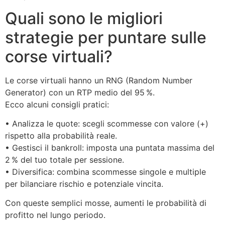
Quali sono le migliori
strategie per puntare sulle
corse virtuali?
Le corse virtuali hanno un RNG (Random Number
Generator) con un RTP medio del 95 %.
Ecco alcuni consigli pratici:
• Analizza le quote: scegli scommesse con valore (+)
rispetto alla probabilità reale.
• Gestisci il bankroll: imposta una puntata massima del
2 % del tuo totale per sessione.
• Diversifica: combina scommesse singole e multiple
per bilanciare rischio e potenziale vincita.
Con queste semplici mosse, aumenti le probabilità di
profitto nel lungo periodo.