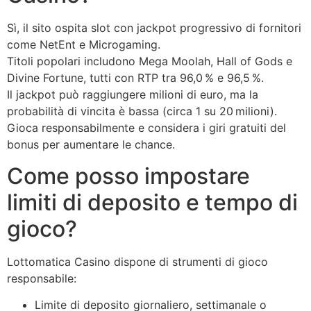
Sì, il sito ospita slot con jackpot progressivo di fornitori
come NetEnt e Microgaming.
Titoli popolari includono Mega Moolah, Hall of Gods e
Divine Fortune, tutti con RTP tra 96,0 % e 96,5 %.
Il jackpot può raggiungere milioni di euro, ma la
probabilità di vincita è bassa (circa 1 su 20 milioni).
Gioca responsabilmente e considera i giri gratuiti del
bonus per aumentare le chance.
Come posso impostare
limiti di deposito e tempo di
gioco?
Lottomatica Casino dispone di strumenti di gioco
responsabile:
Limite di deposito giornaliero, settimanale o