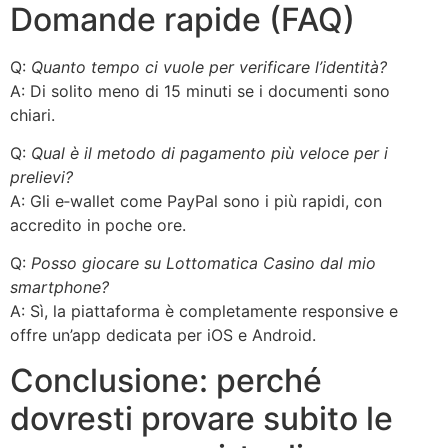
Domande rapide (FAQ)
Q:
Quanto tempo ci vuole per verificare l’identità?
A: Di solito meno di 15 minuti se i documenti sono
chiari.
Q:
Qual è il metodo di pagamento più veloce per i
prelievi?
A: Gli e‑wallet come PayPal sono i più rapidi, con
accredito in poche ore.
Q:
Posso giocare su Lottomatica Casino dal mio
smartphone?
A: Sì, la piattaforma è completamente responsive e
offre un’app dedicata per iOS e Android.
Conclusione: perché
dovresti provare subito le