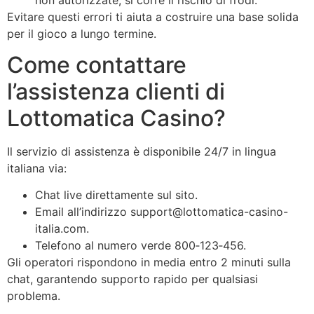
Evitare questi errori ti aiuta a costruire una base solida
per il gioco a lungo termine.
Come contattare
l’assistenza clienti di
Lottomatica Casino?
Il servizio di assistenza è disponibile 24/7 in lingua
italiana via:
Chat live direttamente sul sito.
Email all’indirizzo support@lottomatica-casino-
italia.com.
Telefono al numero verde 800‑123‑456.
Gli operatori rispondono in media entro 2 minuti sulla
chat, garantendo supporto rapido per qualsiasi
problema.