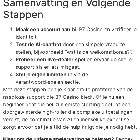
Samenvatting en Volgende
Stappen
Maak een account aan
bij B7 Casino en verifieer je
identiteit.
Test de AI‑chatbot
door een simpele vraag te
stellen, bijvoorbeeld “wat is de welkomstbonus?”.
Probeer een live‑dealer spel
en ervaar de snelle
support als er iets misgaat.
Stel je eigen limieten
in via de
verantwoord‑spelen sectie.
Met deze stappen ben je klaar om te profiteren van de
naadloze support die B7 Casino biedt. Of je nu een
beginner bent die net zijn eerste storting doet, of een
doorgewinterde high‑roller die complexe uitbetalingen
vereist, de combinatie van AI en menselijke expertise
zorgt ervoor dat je altijd de hulp krijgt die je nodig hebt.
Klaar om de ultieme spelervaring te beleven?
Bezoek