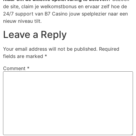
de site, claim je welkomstbonus en ervaar zelf hoe de
24/7 support van B7 Casino jouw spelplezier naar een
nieuw niveau tilt.
Leave a Reply
Your email address will not be published.
Required
fields are marked
*
Comment
*