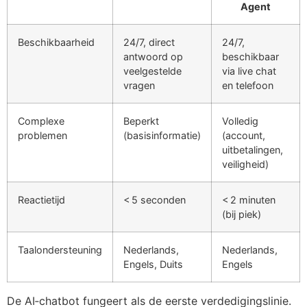
Agent
Beschikbaarheid
24/7, direct
24/7,
antwoord op
beschikbaar
veelgestelde
via live chat
vragen
en telefoon
Complexe
Beperkt
Volledig
problemen
(basisinformatie)
(account,
uitbetalingen,
veiligheid)
Reactietijd
< 5 seconden
< 2 minuten
(bij piek)
Taalondersteuning
Nederlands,
Nederlands,
Engels, Duits
Engels
De AI‑chatbot fungeert als de eerste verdedigingslinie.