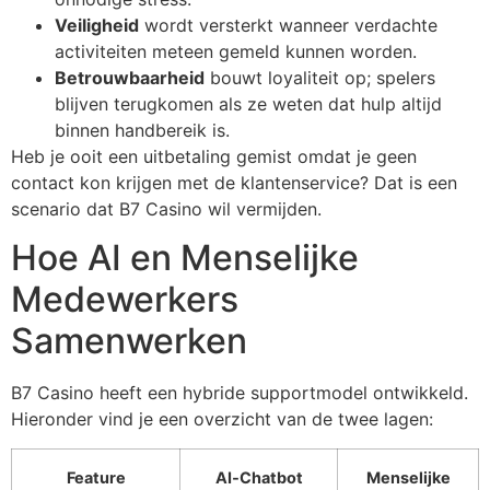
Veiligheid
wordt versterkt wanneer verdachte
activiteiten meteen gemeld kunnen worden.
Betrouwbaarheid
bouwt loyaliteit op; spelers
blijven terugkomen als ze weten dat hulp altijd
binnen handbereik is.
Heb je ooit een uitbetaling gemist omdat je geen
contact kon krijgen met de klantenservice? Dat is een
scenario dat B7 Casino wil vermijden.
Hoe AI en Menselijke
Medewerkers
Samenwerken
B7 Casino heeft een hybride supportmodel ontwikkeld.
Hieronder vind je een overzicht van de twee lagen:
Feature
AI‑Chatbot
Menselijke