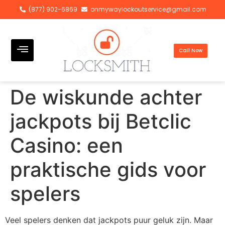
(877) 902-6869
onmywaylockoutservice@gmail.com
Call Now
De wiskunde achter
jackpots bij Betclic
Casino: een
praktische gids voor
spelers
Veel spelers denken dat jackpots puur geluk zijn. Maar