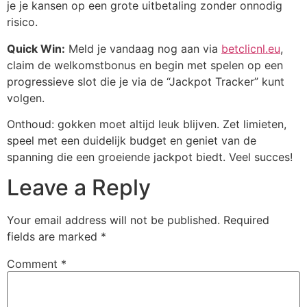
je je kansen op een grote uitbetaling zonder onnodig
risico.
Quick Win:
Meld je vandaag nog aan via
betclicnl.eu
,
claim de welkomstbonus en begin met spelen op een
progressieve slot die je via de “Jackpot Tracker” kunt
volgen.
Onthoud: gokken moet altijd leuk blijven. Zet limieten,
speel met een duidelijk budget en geniet van de
spanning die een groeiende jackpot biedt. Veel succes!
Leave a Reply
Your email address will not be published.
Required
fields are marked
*
Comment
*