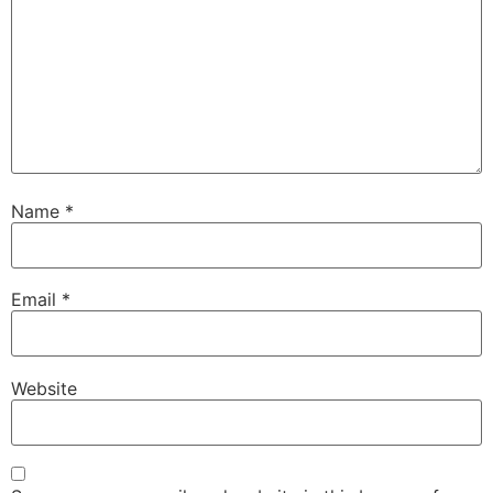
Name
*
Email
*
Website