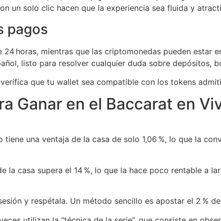
n un solo clic hacen que la experiencia sea fluida y atract
os pagos
 24 horas, mientras que las criptomonedas pueden estar en
pañol, listo para resolver cualquier duda sobre depósitos, 
erifica que tu wallet sea compatible con los tokens admitid
ra Ganar en el Baccarat en Vi
 tiene una ventaja de la casa de solo 1,06 %, lo que la con
de la casa supera el 14 %, lo que la hace poco rentable a la
sión y respétala. Un método sencillo es apostar el 2 % de
ces utilizan la “técnica de la serie”, que consiste en obse