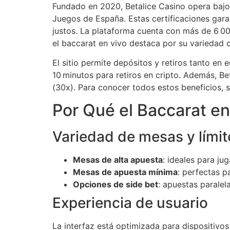
Fundado en 2020, Betalice Casino opera bajo 
Juegos de España. Estas certificaciones gara
justos. La plataforma cuenta con más de 6 00
el baccarat en vivo destaca por su variedad de
El sitio permite depósitos y retiros tanto 
10 minutos para retiros en cripto. Además, B
(30x). Para conocer todos estos beneficios,
Por Qué el Baccarat en
Variedad de mesas y límit
Mesas de alta apuesta
: ideales para j
Mesas de apuesta mínima
: perfectas p
Opciones de side bet
: apuestas parale
Experiencia de usuario
La interfaz está optimizada para dispositivos