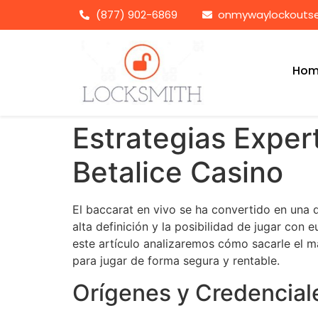
(877) 902-6869
onmywaylockoutse
Hom
Estrategias Exper
Betalice Casino
El baccarat en vivo se ha convertido en una 
alta definición y la posibilidad de jugar co
este artículo analizaremos cómo sacarle el m
para jugar de forma segura y rentable.
Orígenes y Credencial