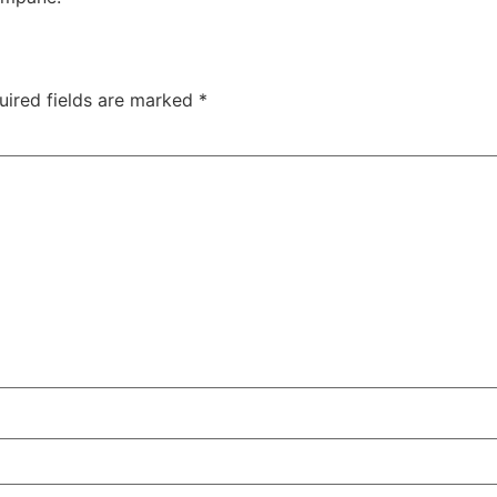
uired fields are marked
*