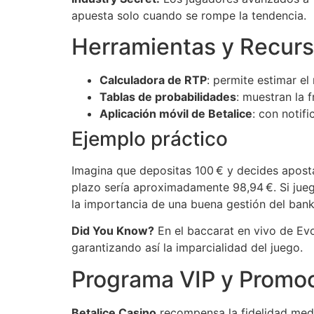
apuesta solo cuando se rompe la tendencia.
Herramientas y Recurs
Calculadora de RTP
: permite estimar el
Tablas de probabilidades
: muestran la 
Aplicación móvil de Betalice
: con notif
Ejemplo práctico
Imagina que depositas 100 € y decides aposta
plazo sería aproximadamente 98,94 €. Si jueg
la importancia de una buena gestión del bankr
Did You Know?
En el baccarat en vivo de Evo
garantizando así la imparcialidad del juego.
Programa VIP y Promoc
Betalice Casino
recompensa la fidelidad medi