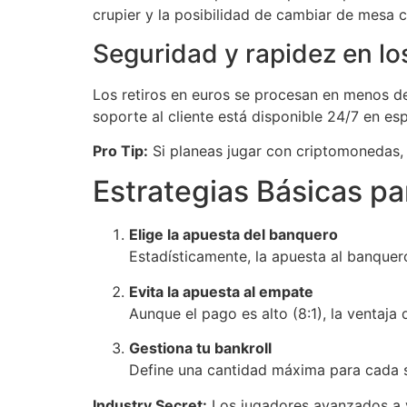
crupier y la posibilidad de cambiar de mesa co
Seguridad y rapidez en l
Los retiros en euros se procesan en menos de
soporte al cliente está disponible 24/7 en es
Pro Tip:
Si planeas jugar con criptomonedas, v
Estrategias Básicas pa
Elige la apuesta del banquero
Estadísticamente, la apuesta al banquero
Evita la apuesta al empate
Aunque el pago es alto (8:1), la ventaja 
Gestiona tu bankroll
Define una cantidad máxima para cada se
Industry Secret:
Los jugadores avanzados a ve