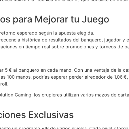
os para Mejorar tu Juego
 retorno esperado según la apuesta elegida.
frecuencia histórica de resultados del banquero, jugador y 
icaciones en tiempo real sobre promociones y torneos de b
r 5 € al banquero en cada mano. Con una ventaja de la casa
as 100 manos, podrías esperar perder alrededor de 1,06 €,
oll.
lution Gaming, los crupieres utilizan varios mazos de carta
iones Exclusivas
ante un programa VIP de varios niveles. Cada nivel otorga