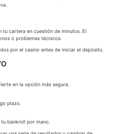
iva.
 tu cartera en cuestión de minutos. El
bonos o problemas técnicos.
os por el casino antes de iniciar el depósito.
vo
vierte en la opción más segura.
rgo plazo.
 tu bankroll por mano.
rvar una serie de resultados y cambiar de