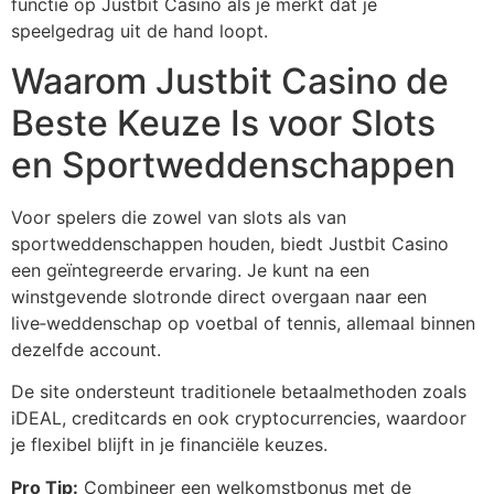
functie op Justbit Casino als je merkt dat je
speelgedrag uit de hand loopt.
Waarom Justbit Casino de
Beste Keuze Is voor Slots
en Sportweddenschappen
Voor spelers die zowel van slots als van
sportweddenschappen houden, biedt Justbit Casino
een geïntegreerde ervaring. Je kunt na een
winstgevende slotronde direct overgaan naar een
live‑weddenschap op voetbal of tennis, allemaal binnen
dezelfde account.
De site ondersteunt traditionele betaalmethoden zoals
iDEAL, creditcards en ook cryptocurrencies, waardoor
je flexibel blijft in je financiële keuzes.
Pro Tip:
Combineer een welkomstbonus met de