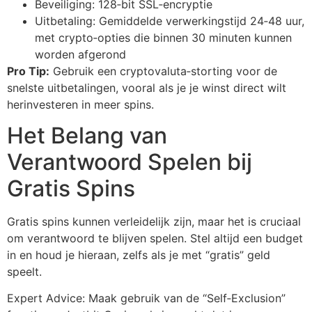
Beveiliging: 128‑bit SSL‑encryptie
Uitbetaling: Gemiddelde verwerkingstijd 24‑48 uur,
met crypto‑opties die binnen 30 minuten kunnen
worden afgerond
Pro Tip:
Gebruik een cryptovaluta‑storting voor de
snelste uitbetalingen, vooral als je je winst direct wilt
herinvesteren in meer spins.
Het Belang van
Verantwoord Spelen bij
Gratis Spins
Gratis spins kunnen verleidelijk zijn, maar het is cruciaal
om verantwoord te blijven spelen. Stel altijd een budget
in en houd je hieraan, zelfs als je met “gratis” geld
speelt.
Expert Advice: Maak gebruik van de “Self‑Exclusion”