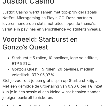
Justbit Casino
Justbit Casino werkt samen met top‑providers zoals
NetEnt, Microgaming en Play’n GO. Deze partners
leveren honderden slots met uiteenlopende thema’s,
variatie in paylines en verschillende volatiliteitsniveaus.
Voorbeeld: Starburst en
Gonzo’s Quest
Starburst – 5 rollen, 10 paylines, lage volatiliteit,
RTP 96,1 %
Gonzo’s Quest – 5 rollen, 20 paylines, medium
volatiliteit, RTP 95,97 %
Stel je voor dat je een gratis spin op Starburst krijgt.
Met een gemiddelde uitbetaling van 0,96 € per 1 € inzet,
kun je in één sessie al een kleine winst behalen zonder
je eigen bankroll te riskeren.