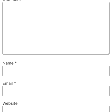
Name
*
Email
*
Website