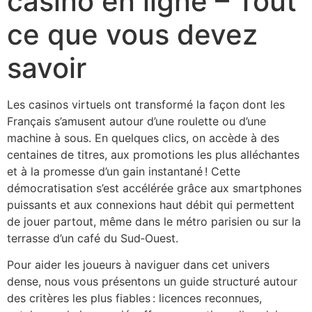
casino en ligne – Tout
ce que vous devez
savoir
Les casinos virtuels ont transformé la façon dont les
Français s’amusent autour d’une roulette ou d’une
machine à sous. En quelques clics, on accède à des
centaines de titres, aux promotions les plus alléchantes
et à la promesse d’un gain instantané ! Cette
démocratisation s’est accélérée grâce aux smartphones
puissants et aux connexions haut débit qui permettent
de jouer partout, même dans le métro parisien ou sur la
terrasse d’un café du Sud‑Ouest.
Pour aider les joueurs à naviguer dans cet univers
dense, nous vous présentons un guide structuré autour
des critères les plus fiables : licences reconnues,