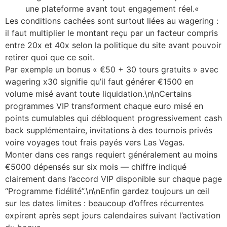
une plateforme avant tout engagement réel.«
Les conditions cachées sont surtout liées au wagering :
il faut multiplier le montant reçu par un facteur compris
entre 20x et 40x selon la politique du site avant pouvoir
retirer quoi que ce soit.
Par exemple un bonus « €50 + 30 tours gratuits » avec
wagering x30 signifie qu’il faut générer €1500 en
volume misé avant toute liquidation.\n\nCertains
programmes VIP transforment chaque euro misé en
points cumulables qui débloquent progressivement cash
back supplémentaire, invitations à des tournois privés
voire voyages tout frais payés vers Las Vegas.
Monter dans ces rangs requiert généralement au moins
€5000 dépensés sur six mois — chiffre indiqué
clairement dans l’accord VIP disponible sur chaque page
“Programme fidélité”.\n\nEnfin gardez toujours un œil
sur les dates limites : beaucoup d’offres récurrentes
expirent après sept jours calendaires suivant l’activation