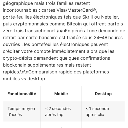
géographique mais trois familles restent
incontournables : cartes Visa/MasterCard®,
porte‑feuilles électroniques tels que Skrill ou Neteller,
puis cryptomonnaies comme Bitcoin qui offrent parfois
zéro frais transactionnel.\n\nEn général une demande de
retrait par carte bancaire est traitée sous 24–48 heures
ouvrées ; les portefeuilles électroniques peuvent
créditer votre compte immédiatement alors que les
crypto‑débits demandent quelques confirmations
blockchain supplémentaires mais restent
rapides.\n\nComparaison rapide des plateformes
mobiles vs desktop
Fonctionnalité
Mobile
Desktop
Temps moyen
< 2 secondes
< 1 seconde
d’accès
après tap
après clic