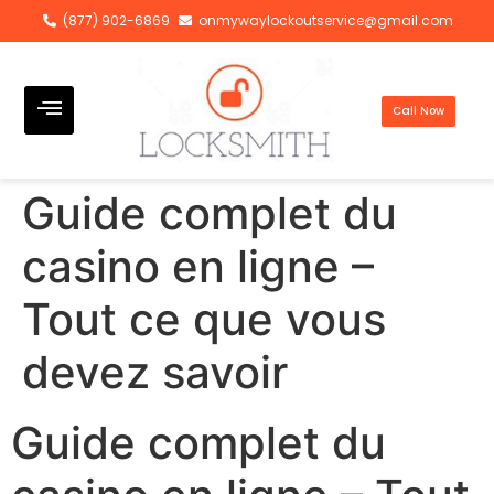
(877) 902-6869
onmywaylockoutservice@gmail.com
Call Now
Guide complet du
casino en ligne –
Tout ce que vous
devez savoir
Guide complet du