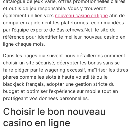
catalogue de jeux varié, offres promotionnelles claires
et outils de jeu responsable. Vous y trouverez
également un lien vers
nouveau casino en ligne
afin de
comparer rapidement les plateformes recommandées
par l’équipe experte de Basketnews.Net, le site de
référence pour identifier le meilleur nouveau casino en
ligne chaque mois.
Dans les pages qui suivent nous détaillerons comment
choisir un site sécurisé, décrypter les bonus sans se
faire piéger par le wagering excessif, maîtriser les titres
phares comme les slots à haute volatilité ou le
blackjack français, adopter une gestion stricte du
budget et optimiser l’expérience sur mobile tout en
protégeant vos données personnelles.
Choisir le bon nouveau
casino en ligne