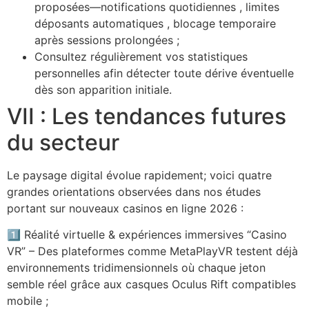
proposées—notifications quotidiennes , limites
déposants automatiques , blocage temporaire
après sessions prolongées ;
Consultez régulièrement vos statistiques
personnelles afin détecter toute dérive éventuelle
dès son apparition initiale.
VII : Les tendances futures
du secteur
Le paysage digital évolue rapidement; voici quatre
grandes orientations observées dans nos études
portant sur nouveaux casinos en ligne 2026 :
1️⃣ Réalité virtuelle & expériences immersives “Casino
VR” – Des plateformes comme MetaPlayVR testent déjà
environnements tridimensionnels où chaque jeton
semble réel grâce aux casques Oculus Rift compatibles
mobile ;