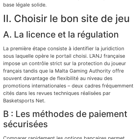
base légale solide.
II. Choisir le bon site de jeu
A. La licence et la régulation
La première étape consiste à identifier la juridiction
sous laquelle opère le portail choisi. L’ANJ française
impose un contrôle strict sur la protection du joueur
français tandis que la Malta Gaming Authority offre
souvent davantage de flexibilité au niveau des
promotions internationales – deux cadres fréquemment
cités dans les revues techniques réalisées par
Basketsports Net.
B : Les méthodes de paiement
sécurisées
Comparer rapidement les options bancaires permet