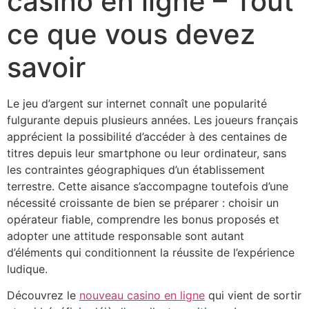
casino en ligne – Tout
ce que vous devez
savoir
Le jeu d’argent sur internet connaît une popularité
fulgurante depuis plusieurs années. Les joueurs français
apprécient la possibilité d’accéder à des centaines de
titres depuis leur smartphone ou leur ordinateur, sans
les contraintes géographiques d’un établissement
terrestre. Cette aisance s’accompagne toutefois d’une
nécessité croissante de bien se préparer : choisir un
opérateur fiable, comprendre les bonus proposés et
adopter une attitude responsable sont autant
d’éléments qui conditionnent la réussite de l’expérience
ludique.
Découvrez le
nouveau casino en ligne
qui vient de sortir