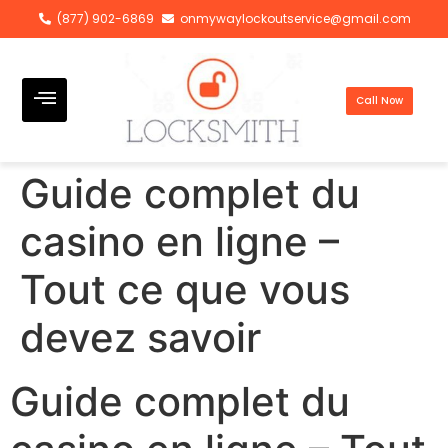
(877) 902-6869
onmywaylockoutservice@gmail.com
Call Now
Guide complet du
casino en ligne –
Tout ce que vous
devez savoir
Guide complet du