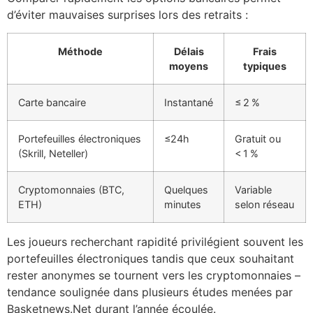
d’éviter mauvaises surprises lors des retraits :
Méthode
Délais
Frais
moyens
typiques
Carte bancaire
Instantané
≤ 2 %
Portefeuilles électroniques
≤24h
Gratuit ou
(Skrill, Neteller)
< 1 %
Cryptomonnaies (BTC,
Quelques
Variable
ETH)
minutes
selon réseau
Les joueurs recherchant rapidité privilégient souvent les
portefeuilles électroniques tandis que ceux souhaitant
rester anonymes se tournent vers les cryptomonnaies –
tendance soulignée dans plusieurs études menées par
Basketnews.Net durant l’année écoulée.