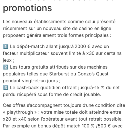
promotions
Les nouveaux établissements comme celui présenté
récemment sur un nouveau site de casino en ligne
proposent généralement trois formes principales :
1️⃣ Le dépôt‑match allant jusqu’à 2000 € avec un
facteur multiplicateur souvent limité à x30 sur certains
jeux ;
2️⃣ Les tours gratuits attribués sur des machines
populaires telles que Starburst ou Gonzo’s Quest
pendant vingt‑et‑un jours ;
3️⃣ Le cash‑back quotidien offrant jusqu’à‑15 % du net
perdu récupéré sous forme de crédit jouable.
Ces offres s’accompagnent toujours d’une condition dite
« playthrough » : votre mise totale doit atteindre entre
x20 et x40 selon l’opérateur avant tout retrait possible.
Par exemple un bonus dépôt‑match 100 % /500 € avec