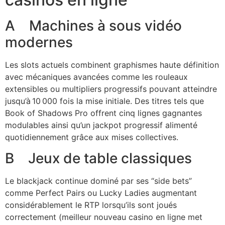
A Machines à sous vidéo
modernes
Les slots actuels combinent graphismes haute définition
avec mécaniques avancées comme les rouleaux
extensibles ou multipliers progressifs pouvant atteindre
jusqu’à 10 000 fois la mise initiale. Des titres tels que
Book of Shadows Pro offrent cinq lignes gagnantes
modulables ainsi qu’un jackpot progressif alimenté
quotidiennement grâce aux mises collectives.
B Jeux de table classiques
Le blackjack continue dominé par ses “side bets”
comme Perfect Pairs ou Lucky Ladies augmentant
considérablement le RTP lorsqu’ils sont joués
correctement (meilleur nouveau casino en ligne met