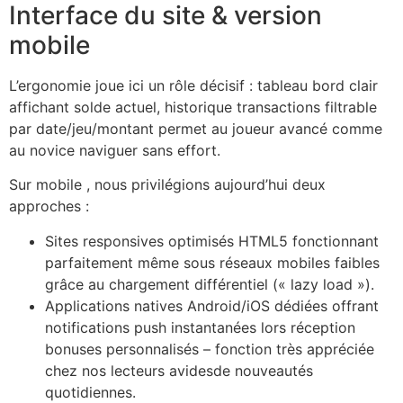
Interface du site & version
mobile
L’ergonomie joue ici un rôle décisif : tableau bord clair
affichant solde actuel, historique transactions filtrable
par date/jeu/montant permet au joueur avancé comme
au novice naviguer sans effort.
Sur mobile , nous privilégions aujourd’hui deux
approches :
Sites responsives optimisés HTML5 fonctionnant
parfaitement même sous réseaux mobiles faibles
grâce au chargement différentiel (« lazy load »).
Applications natives Android/iOS dédiées offrant
notifications push instantanées lors réception
bonuses personnalisés – fonction très appréciée
chez nos lecteurs avidesde nouveautés
quotidiennes.​