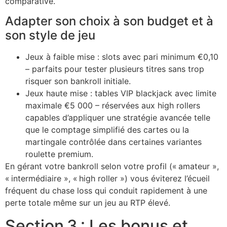
comparative.
Adapter son choix à son budget et à
son style de jeu
Jeux à faible mise : slots avec pari minimum €0,10
– parfaits pour tester plusieurs titres sans trop
risquer son bankroll initiale.
Jeux haute mise : tables VIP blackjack avec limite
maximale €5 000 – réservées aux high rollers
capables d’appliquer une stratégie avancée telle
que le comptage simplifié des cartes ou la
martingale contrôlée dans certaines variantes
roulette premium.
En gérant votre bankroll selon votre profil (« amateur »,
« intermédiaire », « high roller ») vous éviterez l’écueil
fréquent du chase loss qui conduit rapidement à une
perte totale même sur un jeu au RTP élevé.
Section 3 : Les bonus et