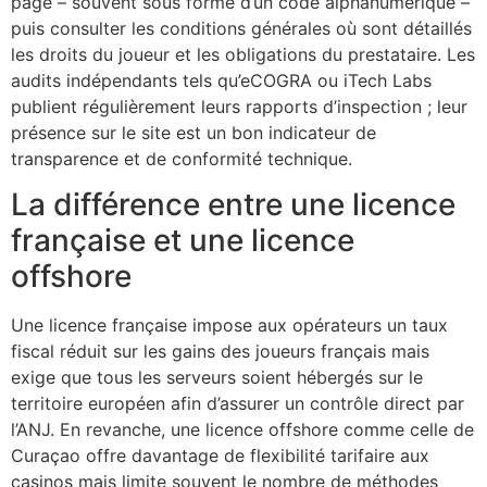
page – souvent sous forme d’un code alphanumérique –
puis consulter les conditions générales où sont détaillés
les droits du joueur et les obligations du prestataire. Les
audits indépendants tels qu’eCOGRA ou iTech Labs
publient régulièrement leurs rapports d’inspection ; leur
présence sur le site est un bon indicateur de
transparence et de conformité technique.
La différence entre une licence
française et une licence
offshore
Une licence française impose aux opérateurs un taux
fiscal réduit sur les gains des joueurs français mais
exige que tous les serveurs soient hébergés sur le
territoire européen afin d’assurer un contrôle direct par
l’ANJ. En revanche, une licence offshore comme celle de
Curaçao offre davantage de flexibilité tarifaire aux
casinos mais limite souvent le nombre de méthodes