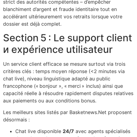
strict des autorités compétentes – d’empêcher
blanchiment d’argent et fraude identitaire tout en
accélérant ultérieurement vos retraits lorsque votre
dossier est déjà complet.
Section 5 : Le support client
и expérience utilisateur
Un service client efficace se mesure surtout via trois
critères clés : temps moyen réponse (<​2 minutes via
chat live), niveau linguistique adapté au public
francophone (« bonjour », « merci » inclus) ainsi que
capacité réelle à résoudre rapidement disputes relatives
aux paiements ou aux conditions bonus.
Les meilleurs sites listés par Basketnews.Net proposent
désormais :
Chat live disponible
24/7
avec agents spécialisés