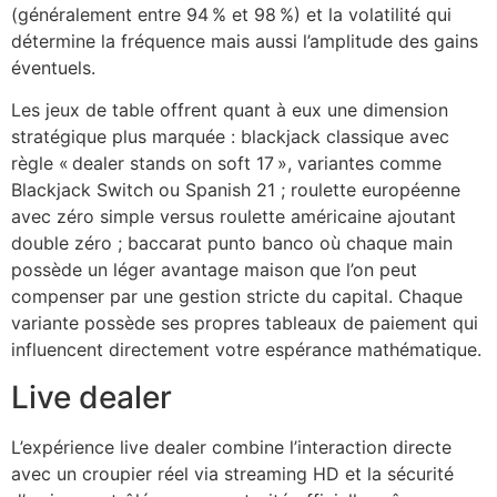
(généralement entre 94 % et 98 %) et la volatilité qui
détermine la fréquence mais aussi l’amplitude des gains
éventuels.
Les jeux de table offrent quant à eux une dimension
stratégique plus marquée : blackjack classique avec
règle « dealer stands on soft 17 », variantes comme
Blackjack Switch ou Spanish 21 ; roulette européenne
avec zéro simple versus roulette américaine ajoutant
double zéro ; baccarat punto banco où chaque main
possède un léger avantage maison que l’on peut
compenser par une gestion stricte du capital. Chaque
variante possède ses propres tableaux de paiement qui
influencent directement votre espérance mathématique.​
Live dealer
L’expérience live dealer combine l’interaction directe
avec un croupier réel via streaming HD et la sécurité