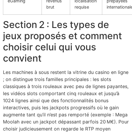
eGaming
revenus
localisation
prépayées
brut
requise
international
Section 2 : Les types de
jeux proposés et comment
choisir celui qui vous
convient
Les machines à sous restent la vitrine du casino en ligne
; on distingue trois familles principales : les slots
classiques à trois rouleaux avec peu de lignes payantes,
les vidéos slots comportant cinq rouleaux et jusqu’à
1024 lignes ainsi que des fonctionnalités bonus
interactives, puis les jackpots progressifs où le gain
augmente tant qu’il n’est pas remporté (exemple : Mega
Moolah avec un jackpot dépassant parfois 20 M€). Pour
choisir judicieusement on regarde le RTP moyen