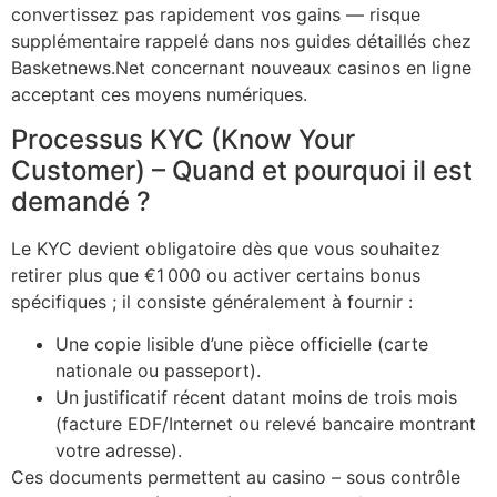
convertissez pas rapidement vos gains — risque
supplémentaire rappelé dans nos guides détaillés chez
Basketnews.Net concernant nouveaux casinos en ligne
acceptant ces moyens numériques.
Processus KYC (Know Your
Customer) – Quand et pourquoi il est
demandé ?
Le KYC devient obligatoire dès que vous souhaitez
retirer plus que €1 000 ou activer certains bonus
spécifiques ; il consiste généralement à fournir :
Une copie lisible d’une pièce officielle (carte
nationale ou passeport).
Un justificatif récent datant moins de trois mois
(facture EDF/Internet ou relevé bancaire montrant
votre adresse).
Ces documents permettent au casino – sous contrôle