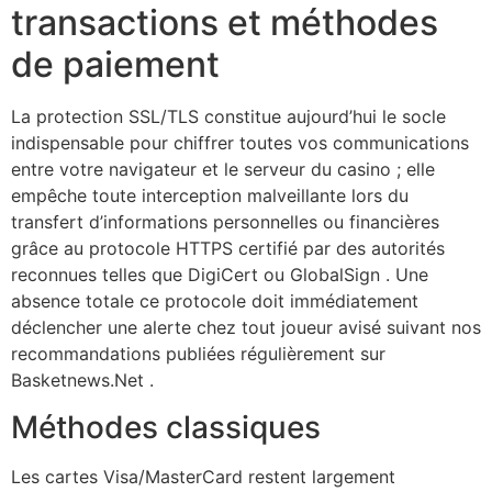
transactions et méthodes
de paiement
La protection SSL/TLS constitue aujourd’hui le socle
indispensable pour chiffrer toutes vos communications
entre votre navigateur et le serveur du casino ; elle
empêche toute interception malveillante lors du
transfert d’informations personnelles ou financières
grâce au protocole HTTPS certifié par des autorités
reconnues telles que DigiCert ou GlobalSign . Une
absence totale ce protocole doit immédiatement
déclencher une alerte chez tout joueur avisé suivant nos
recommandations publiées régulièrement sur
Basketnews.Net .
Méthodes classiques
Les cartes Visa/MasterCard restent largement