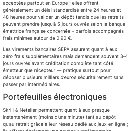
acceptées partout en Europe ; elles offrent
généralement un délai standardisé entre 24 heures et
48 heures pour valider un dépôt tandis que les retraits
peuvent prendre jusqu’à 5 jours ouvrés selon la banque
émettrice française concernée – parfois accompagnés
frais minimes autour de 0·90 €.
Les virements bancaires SEPA assurent quant à eux
zéro frais supplémentaires mais demandent souvent 3‑4
jours ouvrés avant créditation complète tant côté
émetteur que récepteur — pratique surtout pour
déposer plusieurs milliers d’euros sécuritairement sans
passer par intermédiaires.
Portefeuilles électroniques
Skrill & Neteller permettent quant à eux presque
instantanément (moins d’une minute) tant au dépôt
qu’au retrait grâce à leur réseau dédié aux jeux en ligne ;
ils offrent également une couche supplémentaire