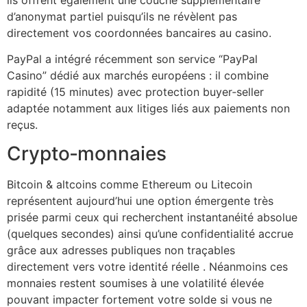
d’anonymat partiel puisqu’ils ne révèlent pas
directement vos coordonnées bancaires au casino.
PayPal a intégré récemment son service “PayPal
Casino” dédié aux marchés européens : il combine
rapidité (15 minutes) avec protection buyer‑seller
adaptée notamment aux litiges liés aux paiements non
reçus.
Crypto‑monnaies
Bitcoin & altcoins comme Ethereum ou Litecoin
représentent aujourd’hui une option émergente très
prisée parmi ceux qui recherchent instantanéité absolue
(quelques secondes) ainsi qu’une confidentialité accrue
grâce aux adresses publiques non traçables
directement vers votre identité réelle . Néanmoins ces
monnaies restent soumises à une volatilité élevée
pouvant impacter fortement votre solde si vous ne