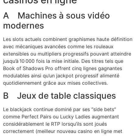
A Machines à sous vidéo
modernes
Les slots actuels combinent graphismes haute définition
avec mécaniques avancées comme les rouleaux
extensibles ou multipliers progressifs pouvant atteindre
jusqu’à 10 000 fois la mise initiale. Des titres tels que
Book of Shadows Pro offrent cinq lignes gagnantes
modulables ainsi qu’un jackpot progressif alimenté
quotidiennement grâce aux mises collectives.
B Jeux de table classiques
Le blackjack continue dominé par ses “side bets”
comme Perfect Pairs ou Lucky Ladies augmentant
considérablement le RTP lorsqu’ils sont joués
correctement (meilleur nouveau casino en ligne met