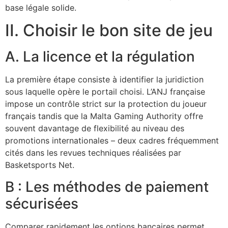
base légale solide.
II. Choisir le bon site de jeu
A. La licence et la régulation
La première étape consiste à identifier la juridiction
sous laquelle opère le portail choisi. L’ANJ française
impose un contrôle strict sur la protection du joueur
français tandis que la Malta Gaming Authority offre
souvent davantage de flexibilité au niveau des
promotions internationales – deux cadres fréquemment
cités dans les revues techniques réalisées par
Basketsports Net.
B : Les méthodes de paiement
sécurisées
Comparer rapidement les options bancaires permet