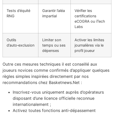
Tests d’équité
Garantir l’aléa
Vérifier les
RNG
impartial
certifications
eCOGRA ou iTech
Labs
Outils
Limiter son
Activer les limites
d’auto‑exclusion
temps ou ses
journalières via le
dépenses
profil joueur
Outre ces mesures techniques il est conseillé aux
joueurs novices comme confirmés d’appliquer quelques
règles simples inspirées directement par nos
recommandations chez Basketnews.Net :
Inscrivez-vous uniquement auprès d’opérateurs
disposant d’une licence officielle reconnue
internationalement ;
Activez toutes fonctions anti‑dépassement