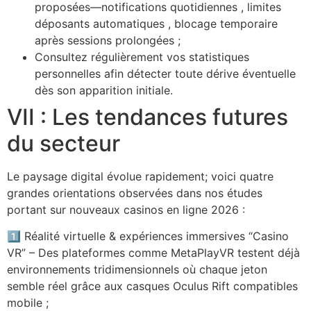
proposées—notifications quotidiennes , limites
déposants automatiques , blocage temporaire
après sessions prolongées ;
Consultez régulièrement vos statistiques
personnelles afin détecter toute dérive éventuelle
dès son apparition initiale.
VII : Les tendances futures
du secteur
Le paysage digital évolue rapidement; voici quatre
grandes orientations observées dans nos études
portant sur nouveaux casinos en ligne 2026 :
1️⃣ Réalité virtuelle & expériences immersives “Casino
VR” – Des plateformes comme MetaPlayVR testent déjà
environnements tridimensionnels où chaque jeton
semble réel grâce aux casques Oculus Rift compatibles
mobile ;