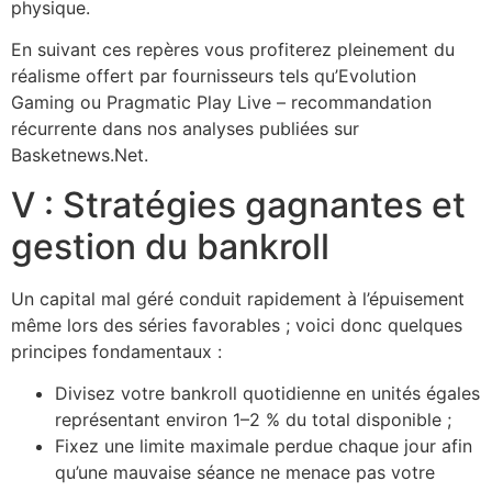
physique.
En suivant ces repères vous profiterez pleinement du
réalisme offert par fournisseurs tels qu’Evolution
Gaming ou Pragmatic Play Live – recommandation
récurrente dans nos analyses publiées sur
Basketnews.Net.
V : Stratégies gagnantes et
gestion du bankroll
Un capital mal géré conduit rapidement à l’épuisement
même lors des séries favorables ; voici donc quelques
principes fondamentaux :
Divisez votre bankroll quotidienne en unités égales
représentant environ 1–2 % du total disponible ;
Fixez une limite maximale perdue chaque jour afin
qu’une mauvaise séance ne menace pas votre