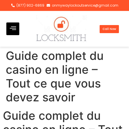
(877) 902-6869
onmywaylockoutservice@gmail.com
Call Now
Guide complet du
casino en ligne –
Tout ce que vous
devez savoir
Guide complet du