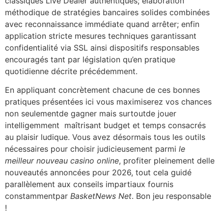
classiques Live Dealer authentiques; élaboration
méthodique de stratégies bancaires solides combinées
avec reconnaissance immédiate quand arrêter; enfin
application stricte mesures techniques garantissant
confidentialité via SSL ainsi dispositifs responsables
encouragés tant par législation qu’en pratique
quotidienne décrite précédemment.
En appliquant concrètement chacune de ces bonnes
pratiques présentées ici vous maximiserez vos chances
non seulementde gagner mais surtoutde jouer
intelligemment ­ maîtrisant budget et temps consacrés
au plaisir ludique.​ Vous avez désormais tous les outils
nécessaires pour choisir judicieusement parmi
le
meilleur nouveau casino online
, profiter pleinement delle
nouveautés annoncées pour 2026, tout cela guidé
parallèlement aux conseils impartiaux fournis
constammentpar
BasketNews Net
. Bon jeu responsable
!