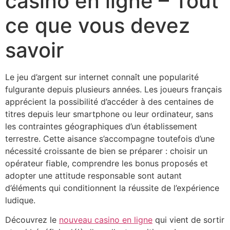
casino en ligne – Tout
ce que vous devez
savoir
Le jeu d’argent sur internet connaît une popularité
fulgurante depuis plusieurs années. Les joueurs français
apprécient la possibilité d’accéder à des centaines de
titres depuis leur smartphone ou leur ordinateur, sans
les contraintes géographiques d’un établissement
terrestre. Cette aisance s’accompagne toutefois d’une
nécessité croissante de bien se préparer : choisir un
opérateur fiable, comprendre les bonus proposés et
adopter une attitude responsable sont autant
d’éléments qui conditionnent la réussite de l’expérience
ludique.
Découvrez le
nouveau casino en ligne
qui vient de sortir