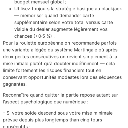
budget mensuel global ;
Utilisez toujours la stratégie basique au blackjack
— mémoriser quand demander carte
supplémentaire selon votre total versus carte
visible du dealer augmente légèrement vos
chances (+0·5 %) .
Pour la roulette européenne on recommande parfois
une variante allégée du système Martingale où après
deux pertes consécutives on revient simplement à la
mise initiale plutôt qu’à doubler indéfiniment — cela
limite fortement les risques financiers tout en
conservant opportunités modestes lors des séquences
gagnantes.
Reconnaître quand quitter la partie repose autant sur
l’aspect psychologique que numérique :
– Si votre solde descend sous votre mise minimale
prévue depuis plus longtemps than cinq tours
consécutifs ;