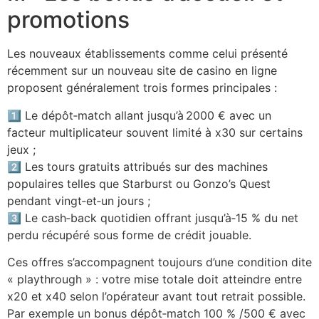
promotions
Les nouveaux établissements comme celui présenté
récemment sur un nouveau site de casino en ligne
proposent généralement trois formes principales :
1️⃣ Le dépôt‑match allant jusqu’à 2000 € avec un
facteur multiplicateur souvent limité à x30 sur certains
jeux ;
2️⃣ Les tours gratuits attribués sur des machines
populaires telles que Starburst ou Gonzo’s Quest
pendant vingt‑et‑un jours ;
3️⃣ Le cash‑back quotidien offrant jusqu’à‑15 % du net
perdu récupéré sous forme de crédit jouable.
Ces offres s’accompagnent toujours d’une condition dite
« playthrough » : votre mise totale doit atteindre entre
x20 et x40 selon l’opérateur avant tout retrait possible.
Par exemple un bonus dépôt‑match 100 % /500 € avec