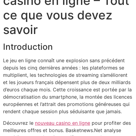
casino en ligne – Tout
ce que vous devez
savoir
Introduction
Le jeu en ligne connaît une explosion sans précédent
depuis les cinq dernières années : les plateformes se
multiplient, les technologies de streaming s’améliorent
et les joueurs français dépensent plus de deux milliards
d’euros chaque mois. Cette croissance est portée par la
démocratisation du smartphone, la montée des licences
européennes et l’attrait des promotions généreuses qui
rendent chaque session plus séduisante que jamais.
Découvrez le
nouveau casino en ligne
pour profiter des
meilleures offres et bonus. Basketnews.Net analyse