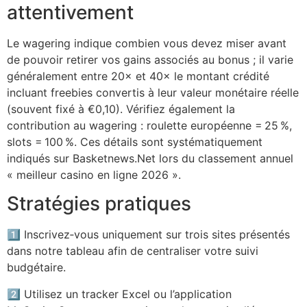
attentivement
Le wagering indique combien vous devez miser avant
de pouvoir retirer vos gains associés au bonus ; il varie
généralement entre 20× et 40× le montant crédité
incluant freebies convertis à leur valeur monétaire réelle
(souvent fixé à €0,10). Vérifiez également la
contribution au wagering : roulette européenne = 25 %,
slots = 100 %. Ces détails sont systématiquement
indiqués sur Basketnews.Net lors du classement annuel
« meilleur casino en ligne 2026 ».
Stratégies pratiques
1️⃣ Inscrivez‑vous uniquement sur trois sites présentés
dans notre tableau afin de centraliser votre suivi
budgétaire.
2️⃣ Utilisez un tracker Excel ou l’application