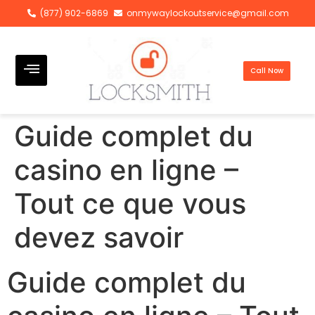
(877) 902-6869
onmywaylockoutservice@gmail.com
Call Now
Guide complet du
casino en ligne –
Tout ce que vous
devez savoir
Guide complet du