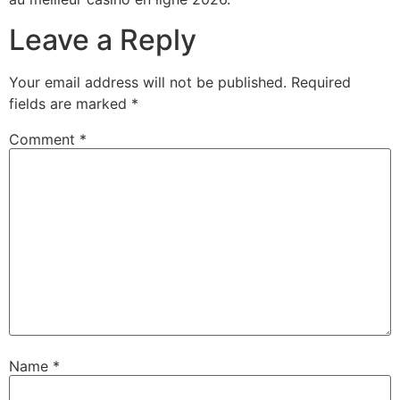
Leave a Reply
Your email address will not be published.
Required
fields are marked
*
Comment
*
Name
*