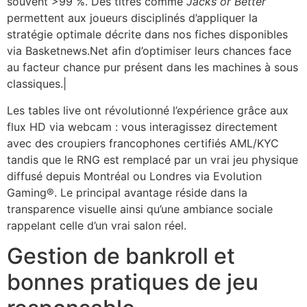
souvent >99 %. Des titres comme
Jacks or Better
permettent aux joueurs disciplinés d’appliquer la
stratégie optimale décrite dans nos fiches disponibles
via Basketnews.Net afin d’optimiser leurs chances face
au facteur chance pur présent dans les machines à sous
classiques.|
Les tables live ont révolutionné l’expérience grâce aux
flux HD via webcam : vous interagissez directement
avec des croupiers francophones certifiés AML/KYC
tandis que le RNG est remplacé par un vrai jeu physique
diffusé depuis Montréal ou Londres via Evolution
Gaming®. Le principal avantage réside dans la
transparence visuelle ainsi qu’une ambiance sociale
rappelant celle d’un vrai salon réel.
Gestion de bankroll et
bonnes pratiques de jeu