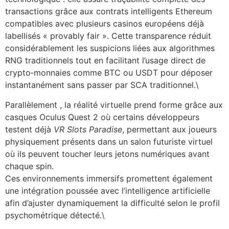
transactions grâce aux contrats intelligents Ethereum
compatibles avec plusieurs casinos européens déjà
labellisés « provably fair ». Cette transparence réduit
considérablement les suspicions liées aux algorithmes
RNG traditionnels tout en facilitant l’usage direct de
crypto‑monnaies comme BTC ou USDT pour déposer
instantanément sans passer par SCA traditionnel.\
Parallèlement , la réalité virtuelle prend forme grâce aux
casques Oculus Quest 2 où certains développeurs
testent déjà
VR Slots Paradise
, permettant aux joueurs
physiquement présents dans un salon futuriste virtuel
où ils peuvent toucher leurs jetons numériques avant
chaque spin.
Ces environnements immersifs promettent également
une intégration poussée avec l’intelligence artificielle
afin d’ajuster dynamiquement la difficulté selon le profil
psychométrique détecté.\