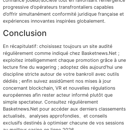
progressive d’opérateurs transfrontaliers capables
d’offrir simultanément conformité juridique française et
expériences innovantes inspirées globalement.
Conclusion
En récapitulatif : choisissez toujours un site audité
régulièrement comme indiqué chez Basketnews.Net ;
exploitez intelligemment chaque promotion grâce à une
lecture fine du wagering ; adoptez dès aujourd’hui une
discipline stricte autour de votre bankroll avec outils
dédiés ; enfin suivez assidûment nos mises à jour
concernant blockchain, VR et nouvelles régulations
européennes afin rester acteur informé plutôt que
simple spectateur.​ Consultez régulièrement
Basketnews.Net pour accéder aux derniers classements
actualisés、analyses approfondies、et conseils
exclusifs destinés à optimiser chacune de vos sessions
au meilleur casino en ligne 2026.​