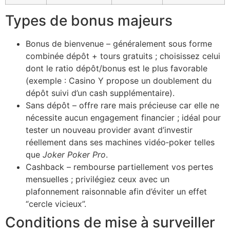
Types de bonus majeurs
Bonus de bienvenue – généralement sous forme
combinée dépôt + tours gratuits ; choisissez celui
dont le ratio dépôt/bonus est le plus favorable
(exemple : Casino Y propose un doublement du
dépôt suivi d’un cash supplémentaire).
Sans dépôt – offre rare mais précieuse car elle ne
nécessite aucun engagement financier ; idéal pour
tester un nouveau provider avant d’investir
réellement dans ses machines vidéo‑poker telles
que
Joker Poker Pro
.
Cashback – rembourse partiellement vos pertes
mensuelles ; privilégiez ceux avec un
plafonnement raisonnable afin d’éviter un effet
“cercle vicieux”.
Conditions de mise à surveiller