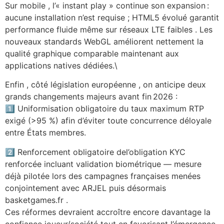
Sur mobile , l’« instant play » continue son expansion :
aucune installation n’est requise ; HTML5 évolué garantit
performance fluide même sur réseaux LTE faibles . Les
nouveaux standards WebGL améliorent nettement la
qualité graphique comparable maintenant aux
applications natives dédiées.\
Enfin , côté législation européenne , on anticipe deux
grands changements majeurs avant fin 2026 :
1️⃣ Uniformisation obligatoire du taux maximum RTP
exigé (>95 %) afin d’éviter toute concurrence déloyale
entre États membres.
2️⃣ Renforcement obligatoire del’obligation KYC
renforcée incluant validation biométrique — mesure
déjà pilotée lors des campagnes françaises menées
conjointement avec ARJEL puis désormais
basketgames.fr .
Ces réformes devraient accroître encore davantage la
confiance joueur/société tout en favorisant l’émergence