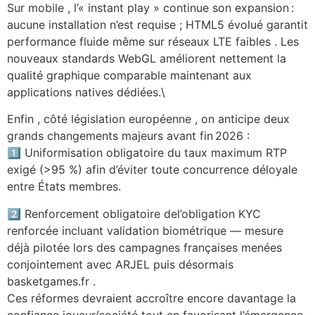
Sur mobile , l’« instant play » continue son expansion :
aucune installation n’est requise ; HTML5 évolué garantit
performance fluide même sur réseaux LTE faibles . Les
nouveaux standards WebGL améliorent nettement la
qualité graphique comparable maintenant aux
applications natives dédiées.\
Enfin , côté législation européenne , on anticipe deux
grands changements majeurs avant fin 2026 :
1️⃣ Uniformisation obligatoire du taux maximum RTP
exigé (>95 %) afin d’éviter toute concurrence déloyale
entre États membres.
2️⃣ Renforcement obligatoire del’obligation KYC
renforcée incluant validation biométrique — mesure
déjà pilotée lors des campagnes françaises menées
conjointement avec ARJEL puis désormais
basketgames.fr .
Ces réformes devraient accroître encore davantage la
confiance joueur/société tout en favorisant l’émergence