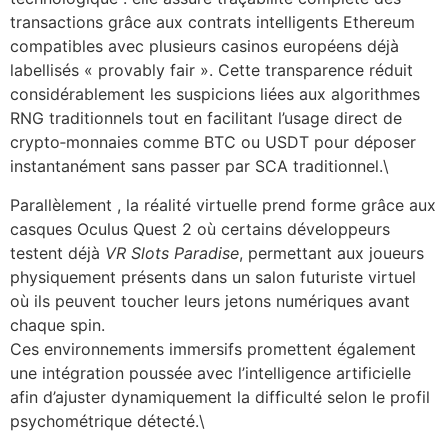
transactions grâce aux contrats intelligents Ethereum
compatibles avec plusieurs casinos européens déjà
labellisés « provably fair ». Cette transparence réduit
considérablement les suspicions liées aux algorithmes
RNG traditionnels tout en facilitant l’usage direct de
crypto‑monnaies comme BTC ou USDT pour déposer
instantanément sans passer par SCA traditionnel.\
Parallèlement , la réalité virtuelle prend forme grâce aux
casques Oculus Quest 2 où certains développeurs
testent déjà
VR Slots Paradise
, permettant aux joueurs
physiquement présents dans un salon futuriste virtuel
où ils peuvent toucher leurs jetons numériques avant
chaque spin.
Ces environnements immersifs promettent également
une intégration poussée avec l’intelligence artificielle
afin d’ajuster dynamiquement la difficulté selon le profil
psychométrique détecté.\