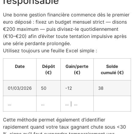
responsable
Une bonne gestion financière commence dès le premier
euro déposé : fixez un budget mensuel strict — disons
€200 maximum — puis divisez-le quotidiennement
(€10–€20) afin d’éviter toute tentation impulsive après
une série perdante prolongée.
Utilisez toujours une feuille Excel simple :
Date
Dépôt
Gain/perte
Solde
(€)
(€)
cumulé (€)
01/03/2026
50
-12
38
…
…
… │ …
Cette méthode permet également d’identifier
rapidement quand votre taux gagnant chute sous <30