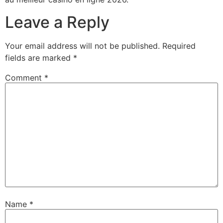
Leave a Reply
Your email address will not be published.
Required
fields are marked
*
Comment
*
Name
*