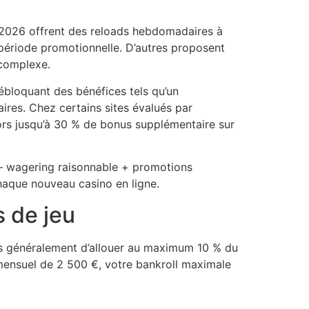
ne 2026 offrent des reloads hebdomadaires à
période promotionnelle. D’autres proposent
 complexe.
ébloquant des bénéfices tels qu’un
ires. Chez certains sites évalués par
ors jusqu’à 30 % de bonus supplémentaire sur
 – wagering raisonnable + promotions
haque nouveau casino en ligne.
s de jeu
ns généralement d’allouer au maximum 10 % du
 mensuel de 2 500 €, votre bankroll maximale