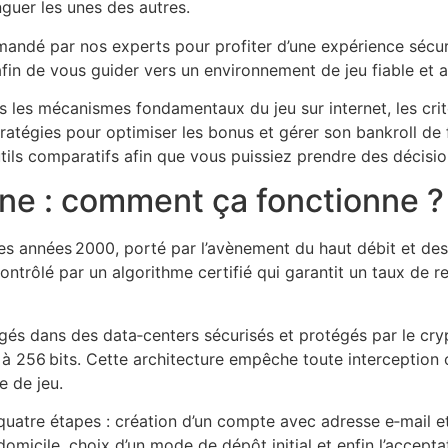
nguer les unes des autres.
ndé par nos experts pour profiter d’une expérience sécur
afin de vous guider vers un environnement de jeu fiable et 
 les mécanismes fondamentaux du jeu sur internet, les critè
 stratégies pour optimiser les bonus et gérer son bankroll d
utils comparatifs afin que vous puissiez prendre des décisi
gne : comment ça fonctionne ?
des années 2000, porté par l’avènement du haut débit et de
ontrôlé par un algorithme certifié qui garantit un taux de
rgés dans des data‑centers sécurisés et protégés par le cr
es à 256 bits. Cette architecture empêche toute interception
e de jeu.
quatre étapes : création d’un compte avec adresse e‑mail et 
de domicile, choix d’un mode de dépôt initial et enfin l’accept