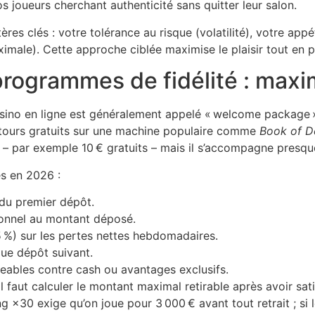
 joueurs cherchant authenticité sans quitter leur salon.
ères clés : votre tolérance au risque (volatilité), votre app
male). Cette approche ciblée maximise le plaisir tout en p
rogrammes de fidélité : maxim
ino en ligne est généralement appelé « welcome package »
tours gratuits sur une machine populaire comme
Book of D
 par exemple 10 € gratuits – mais il s’accompagne presque
és en 2026 :
du premier dépôt.
ionnel au montant déposé.
 %) sur les pertes nettes hebdomadaires.
que dépôt suivant.
ables contre cash ou avantages exclusifs.
 il faut calculer le montant maximal retirable après avoir sa
×30 exige qu’on joue pour 3 000 € avant tout retrait ; si l