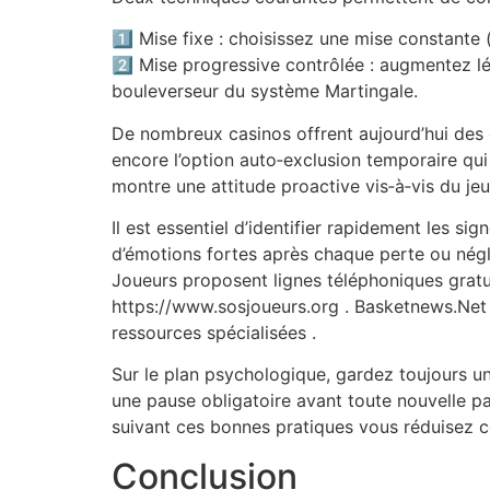
1️⃣ Mise fixe : choisissez une mise constante 
2️⃣ Mise progressive contrôlée : augmentez lég
bouleverseur du système Martingale.
De nombreux casinos offrent aujourd’hui des 
encore l’option auto‑exclusion temporaire qui
montre une attitude proactive vis‑à‑vis du je
Il est essentiel d’identifier rapidement les 
d’émotions fortes après chaque perte ou négli
Joueurs proposent lignes téléphoniques grat
https://www.sosjoueurs.org . Basketnews.Ne
ressources spécialisées .
Sur le plan psychologique, gardez toujours un
une pause obligatoire avant toute nouvelle pa
suivant ces bonnes pratiques vous réduisez co
Conclusion