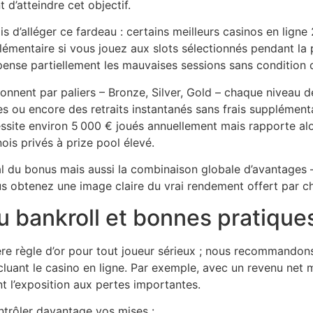
 d’atteindre cet objectif.
s d’alléger ce fardeau : certains meilleurs casinos en lig
émentaire si vous jouez aux slots sélectionnés pendant la 
pense partiellement les mauvaises sessions sans condition
nnent par paliers – Bronze, Silver, Gold – chaque niveau d
es ou encore des retraits instantanés sans frais supplémenta
essite environ 5 000 € joués annuellement mais rapporte al
ois privés à prize pool élevé.
al du bonus mais aussi la combinaison globale d’avantages
us obtenez une image claire du vrai rendement offert par c
 bankroll et bonnes pratique
ère règle d’or pour tout joueur sérieux ; nous recommando
ncluant le casino en ligne. Par exemple, avec un revenu net
nt l’exposition aux pertes importantes.
trôler davantage vos mises :