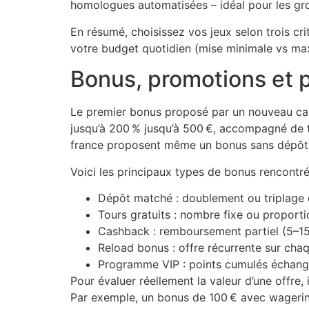
homologues automatisées – idéal pour les gros
En résumé, choisissez vos jeux selon trois crit
votre budget quotidien (mise minimale vs maxi
Bonus, promotions et p
Le premier bonus proposé par un nouveau cas
jusqu’à 200 % jusqu’à 500 €, accompagné de 
france proposent même un bonus sans dépôt –
Voici les principaux types de bonus rencontr
Dépôt matché : doublement ou triplage 
Tours gratuits : nombre fixe ou proport
Cashback : remboursement partiel (5–15
Reload bonus : offre récurrente sur cha
Programme VIP : points cumulés échange
Pour évaluer réellement la valeur d’une offre,
Par exemple, un bonus de 100 € avec wagering 