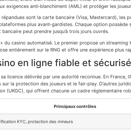
aux exigences anti‑blanchiment (AML) et protéger les joueur
 répandues sont la carte bancaire (Visa, Mastercard), les 
s plateformes plus avant‑gardistes. Chaque option possède se
 bancaire peut prendre jusqu’à trois jours ouvrés.
ive » du casino automatisé. Le premier propose un streaming
epose entièrement sur le RNG et offre une expérience plus r
no en ligne fiable et sécuris
s sa licence délivrée par une autorité reconnue. En France, 
 sur la protection des joueurs et le fair‑play. D’autres juri
n (UKGC), qui offrent chacune un cadre réglementaire rob
Principaux contrôles
rification KYC, protection des mineurs