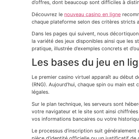
d’offres, dont beaucoup sont difficiles à disti
Découvrez le
nouveau casino en ligne
recomma
chaque plateforme selon des critères stricts 
Dans les pages qui suivent, nous décortiquons
la variété des jeux disponibles ainsi que les
pratique, illustrée d’exemples concrets et d’o
Les bases du jeu en li
Le premier casino virtuel apparaît au début 
(RNG). Aujourd’hui, chaque spin ou main est c
légales.
Sur le plan technique, les serveurs sont hébe
votre navigateur et le site sont ainsi chiffré
vos informations bancaires ou votre historiqu
Le processus d’inscription suit généralement 
pièce d’identité officielle ou un justificatif 