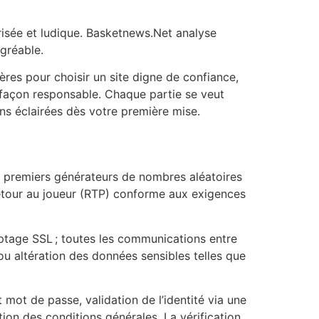
isée et ludique. Basketnews.Net analyse
agréable.
res pour choisir un site digne de confiance,
e façon responsable. Chaque partie se veut
ons éclairées dès votre première mise.
s premiers générateurs de nombres aléatoires
 retour au joueur (RTP) conforme aux exigences
yptage SSL ; toutes les communications entre
 ou altération des données sensibles telles que
mot de passe, validation de l’identité via une
ation des conditions générales. La vérification