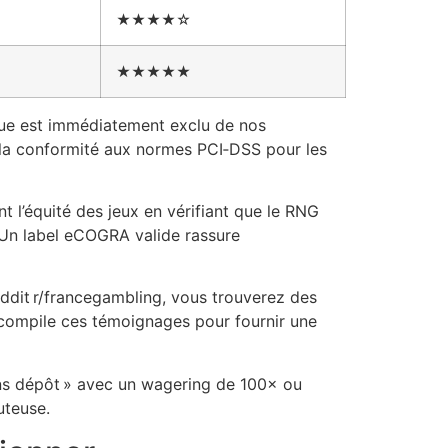
★★★★☆
★★★★★
nnue est immédiatement exclu de nos
à la conformité aux normes PCI‑DSS pour les
t l’équité des jeux en vérifiant que le RNG
 Un label eCOGRA valide rassure
ddit r/francegambling, vous trouverez des
et compile ces témoignages pour fournir une
sans dépôt » avec un wagering de 100× ou
uteuse.