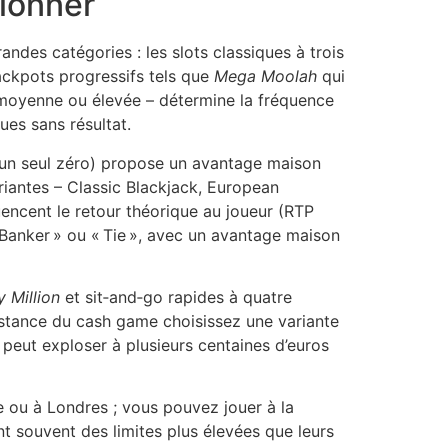
tionner
andes catégories : les slots classiques à trois
 jackpots progressifs tels que
Mega Moolah
qui
, moyenne ou élevée – détermine la fréquence
ues sans résultat.
c un seul zéro) propose un avantage maison
ariantes – Classic Blackjack, European
uencent le retour théorique au joueur (RTP
 Banker » ou « Tie », avec un avantage maison
 Million
et sit‑and‑go rapides à quatre
onstance du cash game choisissez une variante
peut exploser à plusieurs centaines d’euros
e ou à Londres ; vous pouvez jouer à la
ent souvent des limites plus élevées que leurs