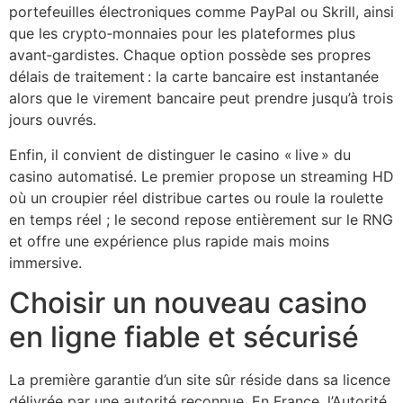
portefeuilles électroniques comme PayPal ou Skrill, ainsi
que les crypto‑monnaies pour les plateformes plus
avant‑gardistes. Chaque option possède ses propres
délais de traitement : la carte bancaire est instantanée
alors que le virement bancaire peut prendre jusqu’à trois
jours ouvrés.
Enfin, il convient de distinguer le casino « live » du
casino automatisé. Le premier propose un streaming HD
où un croupier réel distribue cartes ou roule la roulette
en temps réel ; le second repose entièrement sur le RNG
et offre une expérience plus rapide mais moins
immersive.
Choisir un nouveau casino
en ligne fiable et sécurisé
La première garantie d’un site sûr réside dans sa licence
délivrée par une autorité reconnue. En France, l’Autorité