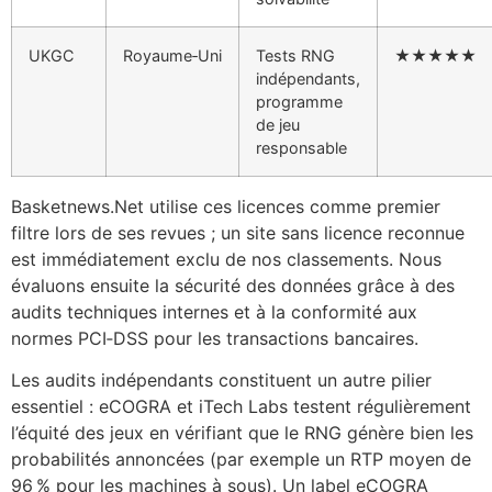
UKGC
Royaume‑Uni
Tests RNG
★★★★★
indépendants,
programme
de jeu
responsable
Basketnews.Net utilise ces licences comme premier
filtre lors de ses revues ; un site sans licence reconnue
est immédiatement exclu de nos classements. Nous
évaluons ensuite la sécurité des données grâce à des
audits techniques internes et à la conformité aux
normes PCI‑DSS pour les transactions bancaires.
Les audits indépendants constituent un autre pilier
essentiel : eCOGRA et iTech Labs testent régulièrement
l’équité des jeux en vérifiant que le RNG génère bien les
probabilités annoncées (par exemple un RTP moyen de
96 % pour les machines à sous). Un label eCOGRA