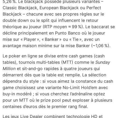
5,26 %. Le blackjack possède plusieurs variantes –
Classic Blackjack, European Blackjack ou Perfect
Blackjack – chacune avec ses propres règles sur le
double down ou le split qui influencent le retour
théorique au joueur (RTP moyen ≈ 99 %). Le baccarat se
décline principalement en Punto Banco où le joueur
mise sur « Player », « Banker » ou « Tie », avec un
avantage maison minime sur la mise Banker (~1,06 %).
Le poker en ligne se divise entre cash games (cash
tables), tournois multi‑tables (MTT) comme le
Sunday
Million
et sit‑and‑go rapides à quatre joueurs qui
démarrent dès que la table est remplie. La sélection
dépendra du style : si vous aimez la constance du cash
game choisissez une variante No‑Limit Hold’em avec
buy‑in modéré ; si vous cherchez l’adrénaline optez
pour un MTT où le prize pool peut exploser à plusieurs
centaines d’euros dès le premier rang final.
Les jeux Live Dealer combinent technologie HD et