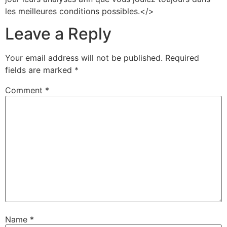
les meilleures conditions possibles.</>
Leave a Reply
Your email address will not be published.
Required
fields are marked
*
Comment
*
Name
*