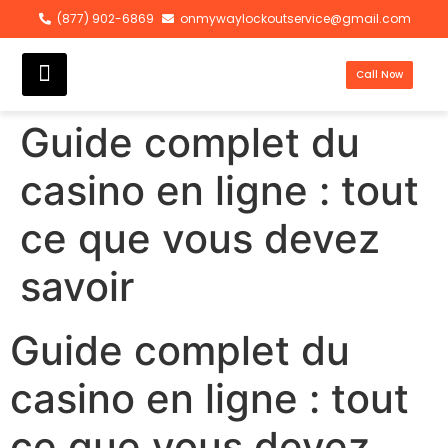
(877) 902-6869
onmywaylockoutservice@gmail.com
Call Now
Guide complet du
casino en ligne : tout
ce que vous devez
savoir
Guide complet du
casino en ligne : tout
ce que vous devez