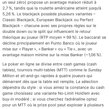
un seul zéro) propose un avantage maison réduit à
2,7 %, tandis que la roulette américaine atteint jusqu’à
5,26 %. Le blackjack possède plusieurs variantes –
Classic Blackjack, European Blackjack ou Perfect
Blackjack – chacune avec ses propres règles sur le
double down ou le split qui influencent le retour
théorique au joueur (RTP moyen ≈ 99 %). Le baccarat se
décline principalement en Punto Banco où le joueur
mise sur « Player », « Banker » ou « Tie », avec un
avantage maison minime sur la mise Banker (~1,06 %).
Le poker en ligne se divise entre cash games (cash
tables), tournois multi‑tables (MTT) comme le
Sunday
Million
et sit‑and‑go rapides à quatre joueurs qui
démarrent dès que la table est remplie. La sélection
dépendra du style : si vous aimez la constance du cash
game choisissez une variante No‑Limit Hold’em avec
buy‑in modéré ; si vous cherchez l’adrénaline optez
pour un MTT où le prize pool peut exploser à plusieurs