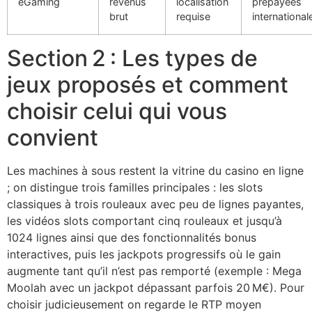
eGaming
revenus
localisation
prépayées
brut
requise
international
Section 2 : Les types de
jeux proposés et comment
choisir celui qui vous
convient
Les machines à sous restent la vitrine du casino en ligne
; on distingue trois familles principales : les slots
classiques à trois rouleaux avec peu de lignes payantes,
les vidéos slots comportant cinq rouleaux et jusqu’à
1024 lignes ainsi que des fonctionnalités bonus
interactives, puis les jackpots progressifs où le gain
augmente tant qu’il n’est pas remporté (exemple : Mega
Moolah avec un jackpot dépassant parfois 20 M€). Pour
choisir judicieusement on regarde le RTP moyen