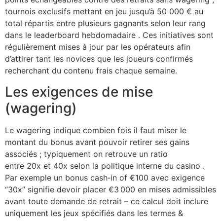
tournois exclusifs mettant en jeu jusqu’à 50 000 € au
total répartis entre plusieurs gagnants selon leur rang
dans le leaderboard hebdomadaire . Ces initiatives sont
régulièrement mises à jour par les opérateurs afin
d’attirer tant les novices que les joueurs confirmés
recherchant du contenu frais chaque semaine.
Les exigences de mise
(wagering)
Le wagering indique combien fois il faut miser le
montant du bonus avant pouvoir retirer ses gains
associés ; typiquement on retrouve un ratio
entre 20x et 40x selon la politique interne du casino .
Par exemple un bonus cash‑in of €100 avec exigence
“30x” signifie devoir placer €3 000 en mises admissibles
avant toute demande de retrait – ce calcul doit inclure
uniquement les jeux spécifiés dans les termes &