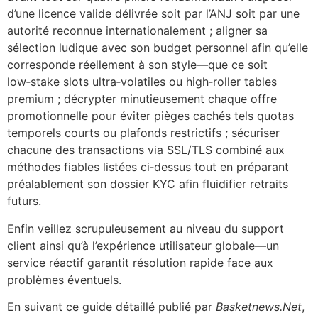
d’une licence valide délivrée soit par l’ANJ soit par une
autorité reconnue internationalement ; aligner sa
sélection ludique avec son budget personnel afin qu’elle
corresponde réellement à son style—que ce soit
low‑stake slots ultra‑volatiles ou high‑roller tables
premium ; décrypter minutieusement chaque offre
promotionnelle pour éviter pièges cachés tels quotas
temporels courts ou plafonds restrictifs ; sécuriser
chacune des transactions via SSL/TLS combiné aux
méthodes fiables listées ci‑dessus tout en préparant
préalablement son dossier KYC afin fluidifier retraits
futurs.
Enfin veillez scrupuleusement au niveau du support
client ainsi qu’à l’expérience utilisateur globale—un
service réactif garantit résolution rapide face aux
problèmes éventuels.
En suivant ce guide détaillé publié par
Basketnews.Net
,