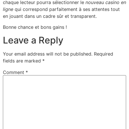
chaque lecteur pourra sélectionner le
nouveau casino en
ligne
qui correspond parfaitement à ses attentes tout
en jouant dans un cadre sûr et transparent.
Bonne chance et bons gains !
Leave a Reply
Your email address will not be published.
Required
fields are marked
*
Comment
*