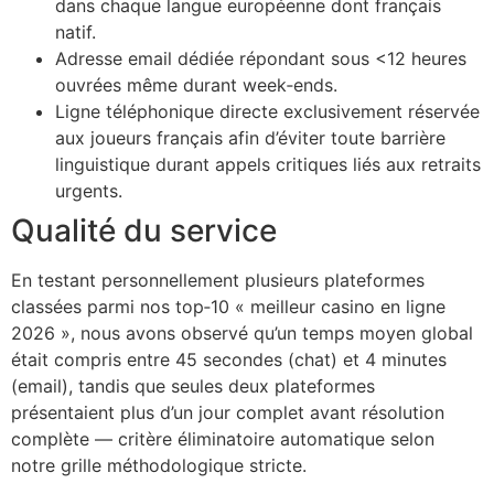
dans chaque langue européenne dont français
natif.
Adresse email dédiée répondant sous <​12 heures
ouvrées même durant week‑ends.
Ligne téléphonique directe exclusivement réservée
aux joueurs français afin d’éviter toute barrière
linguistique durant appels critiques liés aux retraits
urgents.
Qualité du service
En testant personnellement plusieurs plateformes
classées parmi nos top‑10 « meilleur casino en ligne
2026 », nous avons observé qu’un temps moyen global
était compris entre 45 secondes (chat) et 4 minutes
(email), tandis que seules deux plateformes
présentaient plus d’un jour complet avant résolution
complète — critère éliminatoire automatique selon
notre grille méthodologique stricte.