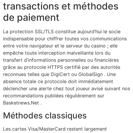
transactions et méthodes
de paiement
La protection SSL/TLS constitue aujourd’hui le socle
indispensable pour chiffrer toutes vos communications
entre votre navigateur et le serveur du casino ; elle
empêche toute interception malveillante lors du
transfert d’informations personnelles ou financières
grâce au protocole HTTPS certifié par des autorités
reconnues telles que DigiCert ou GlobalSign . Une
absence totale ce protocole doit immédiatement
déclencher une alerte chez tout joueur avisé suivant nos
recommandations publiées régulièrement sur
Basketnews.Net .
Méthodes classiques
Les cartes Visa/MasterCard restent largement