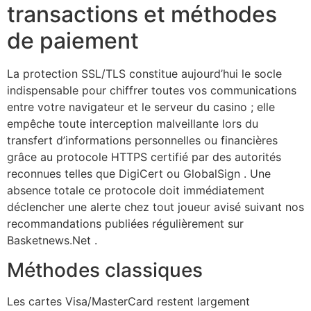
transactions et méthodes
de paiement
La protection SSL/TLS constitue aujourd’hui le socle
indispensable pour chiffrer toutes vos communications
entre votre navigateur et le serveur du casino ; elle
empêche toute interception malveillante lors du
transfert d’informations personnelles ou financières
grâce au protocole HTTPS certifié par des autorités
reconnues telles que DigiCert ou GlobalSign . Une
absence totale ce protocole doit immédiatement
déclencher une alerte chez tout joueur avisé suivant nos
recommandations publiées régulièrement sur
Basketnews.Net .
Méthodes classiques
Les cartes Visa/MasterCard restent largement