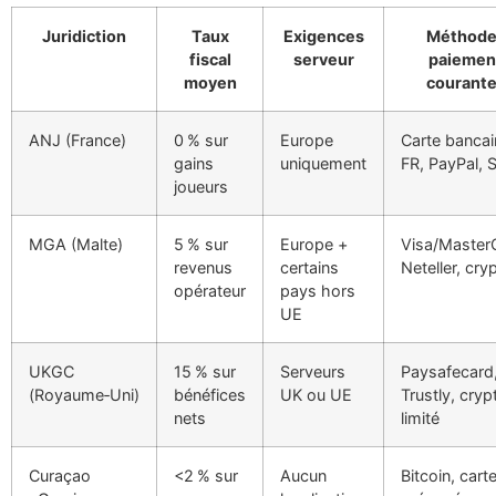
Juridiction
Taux
Exigences
Méthode
fiscal
serveur
paiemen
moyen
courant
ANJ (France)
0 % sur
Europe
Carte bancai
gains
uniquement
FR, PayPal, Sk
joueurs
MGA (Malte)
5 % sur
Europe +
Visa/Master
revenus
certains
Neteller, cry
opérateur
pays hors
UE
UKGC
15 % sur
Serveurs
Paysafecard
(Royaume‑Uni)
bénéfices
UK ou UE
Trustly, cryp
nets
limité
Curaçao
<2 % sur
Aucun
Bitcoin, cart