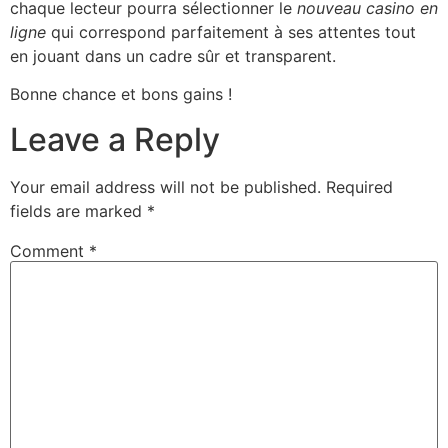
chaque lecteur pourra sélectionner le
nouveau casino en
ligne
qui correspond parfaitement à ses attentes tout
en jouant dans un cadre sûr et transparent.
Bonne chance et bons gains !
Leave a Reply
Your email address will not be published.
Required
fields are marked
*
Comment
*