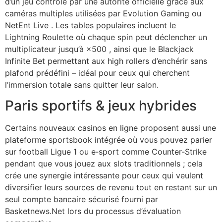
d’un jeu contrôlé par une autorité officielle grâce aux
caméras multiples utilisées par Evolution Gaming ou
NetEnt Live . Les tables populaires incluent le
Lightning Roulette où chaque spin peut déclencher un
multiplicateur jusqu’à ×500 , ainsi que le Blackjack
Infinite Bet permettant aux high rollers d’enchérir sans
plafond prédéfini – idéal pour ceux qui cherchent
l’immersion totale sans quitter leur salon.
Paris sportifs & jeux hybrides
Certains nouveaux casinos en ligne proposent aussi une
plateforme sportsbook intégrée où vous pouvez parier
sur football Ligue 1 ou e‑sport comme Counter‑Strike
pendant que vous jouez aux slots traditionnels ; cela
crée une synergie intéressante pour ceux qui veulent
diversifier leurs sources de revenu tout en restant sur un
seul compte bancaire sécurisé fourni par
Basketnews.Net lors du processus d’évaluation