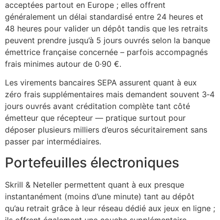
acceptées partout en Europe ; elles offrent
généralement un délai standardisé entre 24 heures et
48 heures pour valider un dépôt tandis que les retraits
peuvent prendre jusqu’à 5 jours ouvrés selon la banque
émettrice française concernée – parfois accompagnés
frais minimes autour de 0·90 €.
Les virements bancaires SEPA assurent quant à eux
zéro frais supplémentaires mais demandent souvent 3‑4
jours ouvrés avant créditation complète tant côté
émetteur que récepteur — pratique surtout pour
déposer plusieurs milliers d’euros sécuritairement sans
passer par intermédiaires.
Portefeuilles électroniques
Skrill & Neteller permettent quant à eux presque
instantanément (moins d’une minute) tant au dépôt
qu’au retrait grâce à leur réseau dédié aux jeux en ligne ;
ils offrent également une couche supplémentaire