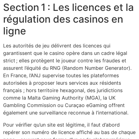
Section 1 : Les licences et la
régulation des casinos en
ligne
Les autorités de jeu délivrent des licences qui
garantissent que le casino opère dans un cadre légal
strict ; elles protègent le joueur contre les fraudes et
assurent l’équité du RNG (Random Number Generator).
En France, l’ANJ supervise toutes les plateformes
autorisées à proposer leurs services aux résidents
français ; hors territoire hexagonal, des juridictions
comme la Malta Gaming Authority (MGA), la UK
Gambling Commission ou Curaçao eGaming offrent
également une surveillance reconnue à l’international.
Pour vérifier qu’un site est légitime, il faut d’abord
repérer son numéro de licence affiché au bas de chaque