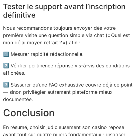
Tester le support avant l’inscription
définitive
Nous recommandons toujours envoyer dès votre
première visite une question simple via chat (« Quel est
mon délai moyen retrait ? ») afin :
1️⃣ Mesurer rapidité rédactionnelle.
2️⃣ Vérifier pertinence réponse vis-à-vis des conditions
affichées.
3️⃣ S’assurer qu’une FAQ exhaustive couvre déjà ce point
— sinon privilégier autrement plateforme mieux
documentée.
Conclusion
En résumé, choisir judicieusement son casino repose
avant tout sur quatre piliers fondamentaux : disposer