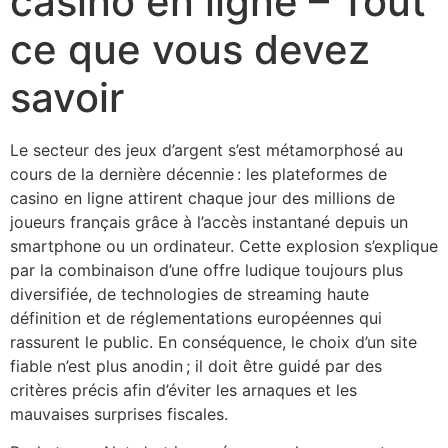
casino en ligne – Tout
ce que vous devez
savoir
Le secteur des jeux d’argent s’est métamorphosé au
cours de la dernière décennie : les plateformes de
casino en ligne attirent chaque jour des millions de
joueurs français grâce à l’accès instantané depuis un
smartphone ou un ordinateur. Cette explosion s’explique
par la combinaison d’une offre ludique toujours plus
diversifiée, de technologies de streaming haute
définition et de réglementations européennes qui
rassurent le public. En conséquence, le choix d’un site
fiable n’est plus anodin ; il doit être guidé par des
critères précis afin d’éviter les arnaques et les
mauvaises surprises fiscales.