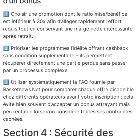
d’un bonus
1️⃣ Choisir une promotion dont le ratio mise/bénéfice
est inférieur à 30x afin d’alléger rapidement l’effort
requis tout en conservant une marge nette intéressante
après retrait.
2️⃣ Prioriser les programmes fidélité offrant cashback
sans condition supplémentaire – ils permettent
récupérer directement une partie perdue sans passer
par un processus complexe.
3️⃣ Utiliser systématiquement la FAQ fournie par
Basketnews.Net pour comparer chaque offre disponible
chez différents opérateurs avant votre inscription ; cela
évite bien souvent d’accepter un bonus attrayant mais
peu rentable lorsqu’on considère toutes ses contraintes
cachées.
Section 4 : Sécurité des