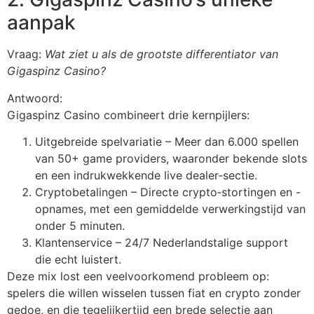
aanpak
Vraag:
Wat ziet u als de grootste differentiator van
Gigaspinz Casino?
Antwoord:
Gigaspinz Casino combineert drie kernpijlers:
Uitgebreide spelvariatie – Meer dan 6.000 spellen
van 50+ game providers, waaronder bekende slots
en een indrukwekkende live dealer‑sectie.
Cryptobetalingen – Directe crypto‑stortingen en -
opnames, met een gemiddelde verwerkingstijd van
onder 5 minuten.
Klantenservice – 24/7 Nederlandstalige support
die echt luistert.
Deze mix lost een veelvoorkomend probleem op:
spelers die willen wisselen tussen fiat en crypto zonder
gedoe, en die tegelijkertijd een brede selectie aan