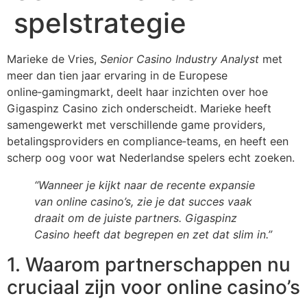
spelstrategie
Marieke de Vries,
Senior Casino Industry Analyst
met
meer dan tien jaar ervaring in de Europese
online‑gamingmarkt, deelt haar inzichten over hoe
Gigaspinz Casino zich onderscheidt. Marieke heeft
samengewerkt met verschillende game providers,
betalingsproviders en compliance‑teams, en heeft een
scherp oog voor wat Nederlandse spelers echt zoeken.
“Wanneer je kijkt naar de recente expansie
van online casino’s, zie je dat succes vaak
draait om de juiste partners. Gigaspinz
Casino heeft dat begrepen en zet dat slim in.”
1. Waarom partnerschappen nu
cruciaal zijn voor online casino’s