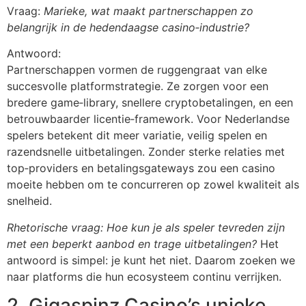
Vraag:
Marieke, wat maakt partnerschappen zo
belangrijk in de hedendaagse casino‑industrie?
Antwoord:
Partnerschappen vormen de ruggengraat van elke
succesvolle platformstrategie. Ze zorgen voor een
bredere game‑library, snellere cryptobetalingen, en een
betrouwbaarder licentie‑framework. Voor Nederlandse
spelers betekent dit meer variatie, veilig spelen en
razendsnelle uitbetalingen. Zonder sterke relaties met
top‑providers en betalingsgateways zou een casino
moeite hebben om te concurreren op zowel kwaliteit als
snelheid.
Rhetorische vraag:
Hoe kun je als speler tevreden zijn
met een beperkt aanbod en trage uitbetalingen?
Het
antwoord is simpel: je kunt het niet. Daarom zoeken we
naar platforms die hun ecosysteem continu verrijken.
2. Gigaspinz Casino’s unieke