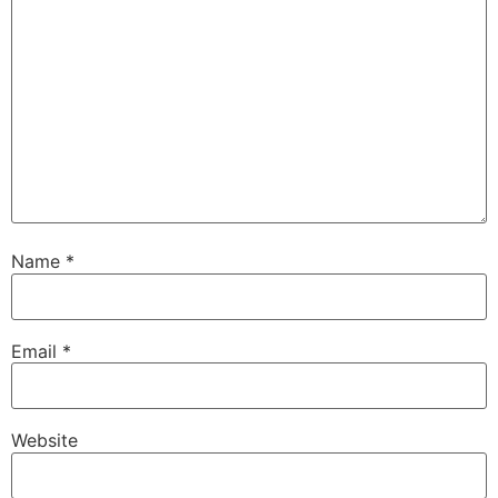
Name
*
Email
*
Website