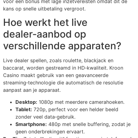
voor een bonus met lage inzetvereisten omdat dit de
kans op snelle uitbetaling vergroot.
Hoe werkt het live
dealer‑aanbod op
verschillende apparaten?
Live dealer spellen, zoals roulette, blackjack en
baccarat, worden gestreamd in HD‑kwaliteit. Kroon
Casino maakt gebruik van een geavanceerde
streaming‑technologie die automatisch de resolutie
aanpast aan je apparaat.
Desktop:
1080p met meerdere camerahoeken.
Tablet:
720p, perfect voor een helder beeld
zonder veel data‑gebruik.
Smartphone:
480p met snelle buffering, zodat je
geen onderbrekingen ervaart.