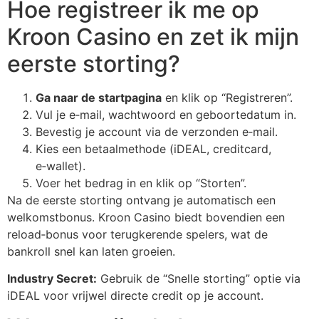
Hoe registreer ik me op
Kroon Casino en zet ik mijn
eerste storting?
Ga naar de startpagina
en klik op “Registreren”.
Vul je e‑mail, wachtwoord en geboortedatum in.
Bevestig je account via de verzonden e‑mail.
Kies een betaalmethode (iDEAL, creditcard,
e‑wallet).
Voer het bedrag in en klik op “Storten”.
Na de eerste storting ontvang je automatisch een
welkomstbonus. Kroon Casino biedt bovendien een
reload‑bonus voor terugkerende spelers, wat de
bankroll snel kan laten groeien.
Industry Secret:
Gebruik de “Snelle storting” optie via
iDEAL voor vrijwel directe credit op je account.