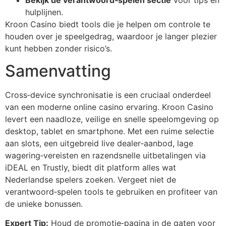
hulplijnen.
Kroon Casino biedt tools die je helpen om controle te
houden over je speelgedrag, waardoor je langer plezier
kunt hebben zonder risico’s.
Samenvatting
Cross‑device synchronisatie is een cruciaal onderdeel
van een moderne online casino ervaring. Kroon Casino
levert een naadloze, veilige en snelle speelomgeving op
desktop, tablet en smartphone. Met een ruime selectie
aan slots, een uitgebreid live dealer‑aanbod, lage
wagering‑vereisten en razendsnelle uitbetalingen via
iDEAL en Trustly, biedt dit platform alles wat
Nederlandse spelers zoeken. Vergeet niet de
verantwoord‑spelen tools te gebruiken en profiteer van
de unieke bonussen.
Expert Tip:
Houd de promotie‑pagina in de gaten voor