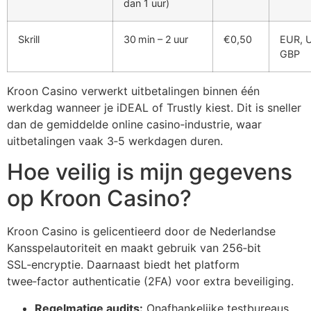
dan 1 uur)
Skrill
30 min – 2 uur
€0,50
EUR, 
GBP
Kroon Casino verwerkt uitbetalingen binnen één
werkdag wanneer je iDEAL of Trustly kiest. Dit is sneller
dan de gemiddelde online casino‑industrie, waar
uitbetalingen vaak 3‑5 werkdagen duren.
Hoe veilig is mijn gegevens
op Kroon Casino?
Kroon Casino is gelicentieerd door de Nederlandse
Kansspelautoriteit en maakt gebruik van 256‑bit
SSL‑encryptie. Daarnaast biedt het platform
twee‑factor authenticatie (2FA) voor extra beveiliging.
Regelmatige audits:
Onafhankelijke testbureaus