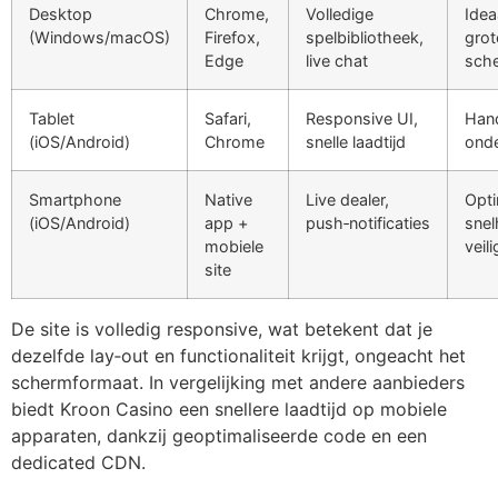
Desktop
Chrome,
Volledige
Idea
(Windows/macOS)
Firefox,
spelbibliotheek,
grot
Edge
live chat
sch
Tablet
Safari,
Responsive UI,
Han
(iOS/Android)
Chrome
snelle laadtijd
ond
Smartphone
Native
Live dealer,
Opti
(iOS/Android)
app +
push‑notificaties
snel
mobiele
veil
site
De site is volledig responsive, wat betekent dat je
dezelfde lay‑out en functionaliteit krijgt, ongeacht het
schermformaat. In vergelijking met andere aanbieders
biedt Kroon Casino een snellere laadtijd op mobiele
apparaten, dankzij geoptimaliseerde code en een
dedicated CDN.