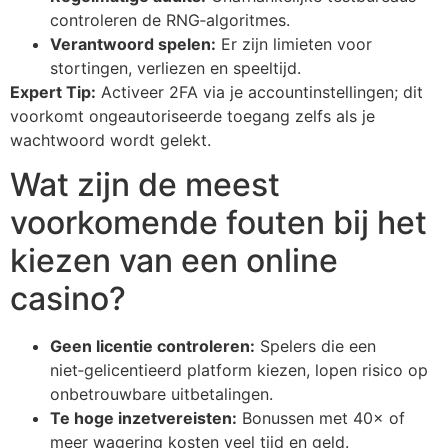
controleren de RNG‑algoritmes.
Verantwoord spelen:
Er zijn limieten voor
stortingen, verliezen en speeltijd.
Expert Tip:
Activeer 2FA via je accountinstellingen; dit
voorkomt ongeautoriseerde toegang zelfs als je
wachtwoord wordt gelekt.
Wat zijn de meest
voorkomende fouten bij het
kiezen van een online
casino?
Geen licentie controleren:
Spelers die een
niet‑gelicentieerd platform kiezen, lopen risico op
onbetrouwbare uitbetalingen.
Te hoge inzetvereisten:
Bonussen met 40× of
meer wagering kosten veel tijd en geld.