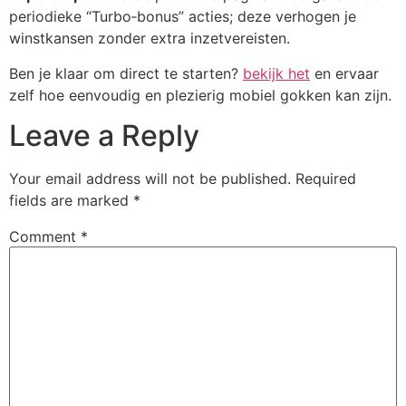
periodieke “Turbo‑bonus” acties; deze verhogen je
winstkansen zonder extra inzetvereisten.
Ben je klaar om direct te starten?
bekijk het
en ervaar
zelf hoe eenvoudig en plezierig mobiel gokken kan zijn.
Leave a Reply
Your email address will not be published.
Required
fields are marked
*
Comment
*