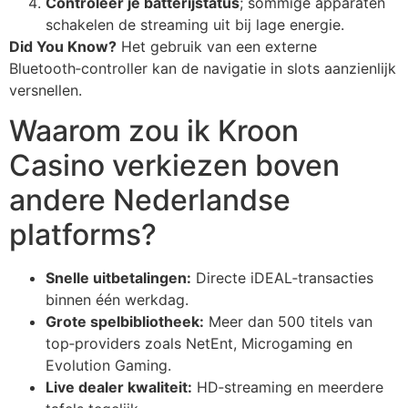
Controleer je batterijstatus
; sommige apparaten
schakelen de streaming uit bij lage energie.
Did You Know?
Het gebruik van een externe
Bluetooth‑controller kan de navigatie in slots aanzienlijk
versnellen.
Waarom zou ik Kroon
Casino verkiezen boven
andere Nederlandse
platforms?
Snelle uitbetalingen:
Directe iDEAL‑transacties
binnen één werkdag.
Grote spelbibliotheek:
Meer dan 500 titels van
top‑providers zoals NetEnt, Microgaming en
Evolution Gaming.
Live dealer kwaliteit:
HD‑streaming en meerdere