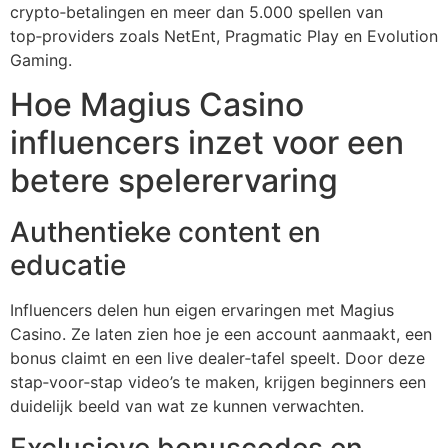
crypto‑betalingen en meer dan 5.000 spellen van
top‑providers zoals NetEnt, Pragmatic Play en Evolution
Gaming.
Hoe Magius Casino
influencers inzet voor een
betere spelerervaring
Authentieke content en
educatie
Influencers delen hun eigen ervaringen met Magius
Casino. Ze laten zien hoe je een account aanmaakt, een
bonus claimt en een live dealer‑tafel speelt. Door deze
stap‑voor‑stap video’s te maken, krijgen beginners een
duidelijk beeld van wat ze kunnen verwachten.