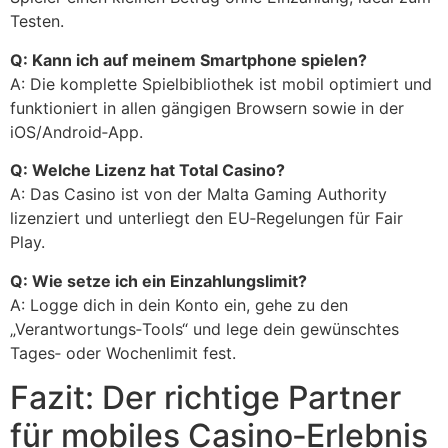
Testen.
Q: Kann ich auf meinem Smartphone spielen?
A: Die komplette Spielbibliothek ist mobil optimiert und
funktioniert in allen gängigen Browsern sowie in der
iOS/Android‑App.
Q: Welche Lizenz hat Total Casino?
A: Das Casino ist von der Malta Gaming Authority
lizenziert und unterliegt den EU‑Regelungen für Fair
Play.
Q: Wie setze ich ein Einzahlungslimit?
A: Logge dich in dein Konto ein, gehe zu den
„Verantwortungs‑Tools“ und lege dein gewünschtes
Tages‑ oder Wochenlimit fest.
Fazit: Der richtige Partner
für mobiles Casino‑Erlebnis