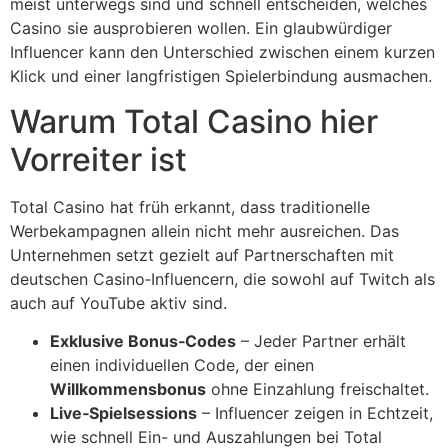
meist unterwegs sind und schnell entscheiden, welches
Casino sie ausprobieren wollen. Ein glaubwürdiger
Influencer kann den Unterschied zwischen einem kurzen
Klick und einer langfristigen Spielerbindung ausmachen.
Warum Total Casino hier
Vorreiter ist
Total Casino hat früh erkannt, dass traditionelle
Werbekampagnen allein nicht mehr ausreichen. Das
Unternehmen setzt gezielt auf Partnerschaften mit
deutschen Casino‑Influencern, die sowohl auf Twitch als
auch auf YouTube aktiv sind.
Exklusive Bonus‑Codes
– Jeder Partner erhält
einen individuellen Code, der einen
Willkommensbonus
ohne Einzahlung freischaltet.
Live‑Spielsessions
– Influencer zeigen in Echtzeit,
wie schnell Ein- und Auszahlungen bei Total