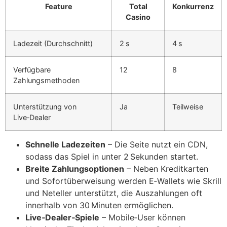
Feature
Total
Konkurrenz
Casino
Ladezeit (Durchschnitt)
2 s
4 s
Verfügbare
12
8
Zahlungsmethoden
Unterstützung von
Ja
Teilweise
Live‑Dealer
Schnelle Ladezeiten
– Die Seite nutzt ein CDN,
sodass das Spiel in unter 2 Sekunden startet.
Breite Zahlungsoptionen
– Neben Kreditkarten
und Sofortüberweisung werden E‑Wallets wie Skrill
und Neteller unterstützt, die Auszahlungen oft
innerhalb von 30 Minuten ermöglichen.
Live‑Dealer‑Spiele
– Mobile‑User können