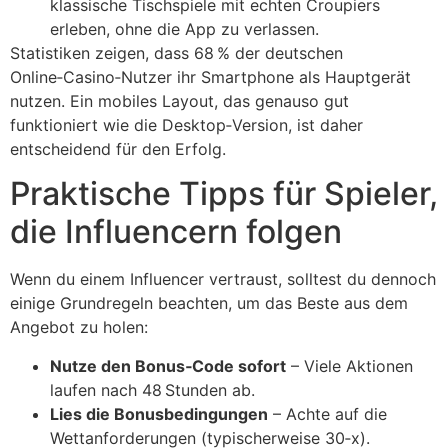
klassische Tischspiele mit echten Croupiers
erleben, ohne die App zu verlassen.
Statistiken zeigen, dass 68 % der deutschen
Online‑Casino‑Nutzer ihr Smartphone als Hauptgerät
nutzen. Ein mobiles Layout, das genauso gut
funktioniert wie die Desktop‑Version, ist daher
entscheidend für den Erfolg.
Praktische Tipps für Spieler,
die Influencern folgen
Wenn du einem Influencer vertraust, solltest du dennoch
einige Grundregeln beachten, um das Beste aus dem
Angebot zu holen:
Nutze den Bonus‑Code sofort
– Viele Aktionen
laufen nach 48 Stunden ab.
Lies die Bonusbedingungen
– Achte auf die
Wettanforderungen (typischerweise 30‑x).