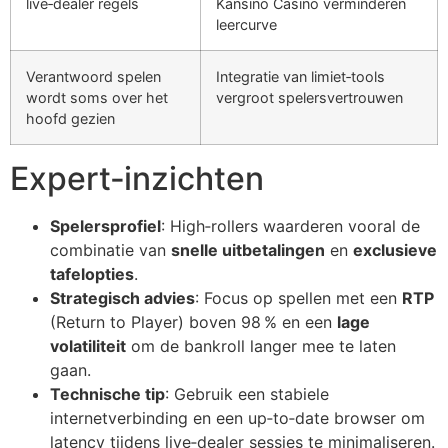
live‑dealer regels
Kansino Casino verminderen
leercurve
Verantwoord spelen
Integratie van limiet‑tools
wordt soms over het
vergroot spelersvertrouwen
hoofd gezien
Expert‑inzichten
Spelersprofiel
: High‑rollers waarderen vooral de
combinatie van
snelle uitbetalingen
en
exclusieve
tafelopties
.
Strategisch advies
: Focus op spellen met een
RTP
(Return to Player) boven 98 % en een
lage
volatiliteit
om de bankroll langer mee te laten
gaan.
Technische tip
: Gebruik een stabiele
internetverbinding en een up‑to‑date browser om
latency tijdens live‑dealer sessies te minimaliseren.