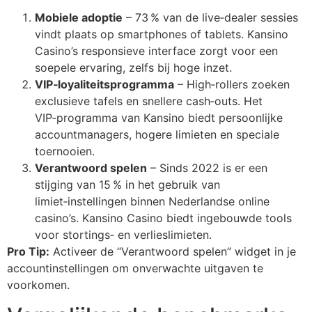
Mobiele adoptie
– 73 % van de live‑dealer sessies
vindt plaats op smartphones of tablets. Kansino
Casino’s responsieve interface zorgt voor een
soepele ervaring, zelfs bij hoge inzet.
VIP‑loyaliteitsprogramma
– High‑rollers zoeken
exclusieve tafels en snellere cash‑outs. Het
VIP‑programma van Kansino biedt persoonlijke
accountmanagers, hogere limieten en speciale
toernooien.
Verantwoord spelen
– Sinds 2022 is er een
stijging van 15 % in het gebruik van
limiet‑instellingen binnen Nederlandse online
casino’s. Kansino Casino biedt ingebouwde tools
voor stortings‑ en verlieslimieten.
Pro Tip:
Activeer de “Verantwoord spelen” widget in je
accountinstellingen om onverwachte uitgaven te
voorkomen.