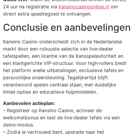
24 uur na registratie via
kansinocasinoonline.nl
om
direct extra speeltegoed te ontvangen.
Conclusie en aanbevelingen
Kansino Casino onderscheidt zich in de Nederlandse
markt door een robuuste selectie van live‑dealer
tafelspellen, een licentie van de Kansspelautoriteit en
een klantgerichte VIP‑structuur. Voor high‑rollers biedt
het platform snelle uitbetalingen, exclusieve tafels en
persoonlijke ondersteuning. Tegelijkertijd blijft
verantwoord spelen centraal staan, met duidelijke
limiet‑opties en educatieve hulpmiddelen.
Aanbevolen actieplan:
– Registreer op Kansino Casino, activeer de
welkomstbonus en test de live‑dealer tafels via een
demo‑modus.
– Zodra je vertrouwd bent, upgrade naar het