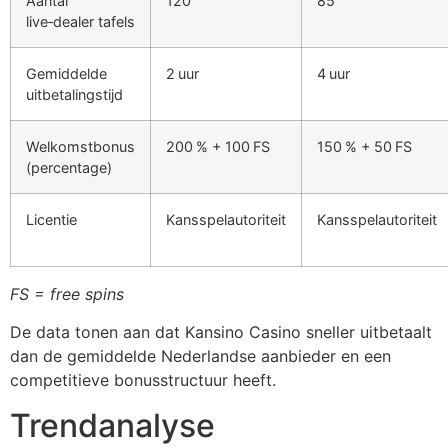
Aantal
120
85
live‑dealer tafels
Gemiddelde
2 uur
4 uur
uitbetalingstijd
Welkomstbonus
200 % + 100 FS
150 % + 50 FS
(percentage)
Licentie
Kansspelautoriteit
Kansspelautoriteit
FS = free spins
De data tonen aan dat Kansino Casino sneller uitbetaalt
dan de gemiddelde Nederlandse aanbieder en een
competitieve bonusstructuur heeft.
Trendanalyse