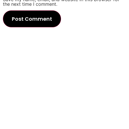
the next time I comment.