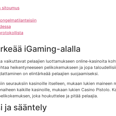
n sitoumus
ongelmatilanteisiin
udessa
rotokollista
ärkeää iGaming-alalla
tka vaikuttavat pelaajien luottamukseen online-kasinoita koht
htaa heikentyneeseen pelikokemukseen ja jopa taloudellisii
oudattaminen on elintärkeää pelaajien suojaamiseksi.
isiin seurauksiin kasinoille itselleen, mukaan lukien mainee
naiheen kaikille kasinoille, mukaan lukien Casino Pistolo. K
 pelikokemuksen, joka houkuttelee ja pitää pelaajia.
i ja sääntely