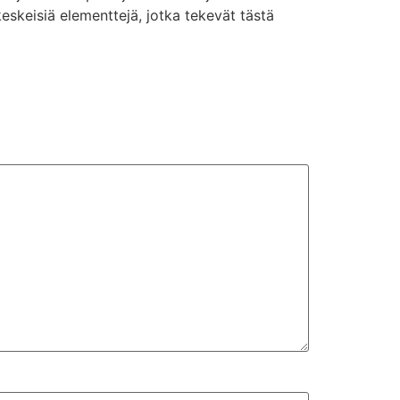
eskeisiä elementtejä, jotka tekevät tästä