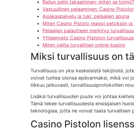
Reilun pelin takaaminen: miten se toimii?
Vastuullinen pelaaminen: Casino Pistolo
Asiakaspalvelu ja tuki: pelaajien apuna
Miten Casino Pistolo reagoi petoksiin ja 
Pelaajien palautteen merkitys turvallisu
Yhteenveto Casino Pistolon turvallisuusp
Miten valita turvallinen online-kasino
Miksi turvallisuus on t
Turvallisuus on yksi keskeisistä tekijöistä, jo
voivat tuntea olonsa epävarmaksi, mikä voi jo
liikkuu jatkuvasti, turvallisuusprotokollien n
Lisäksi turvallisuuden puute voi johtaa kielte
Tämä tekee turvallisuudesta ensisijaisen huole
teknologiaa, jotta ne voivat taata turvallisen
Casino Pistolon lisenss