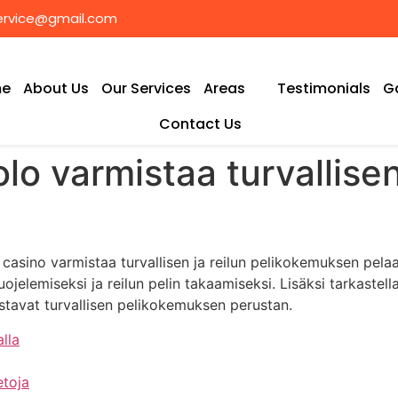
rvice@gmail.com
e
About Us
Our Services
Areas
Testimonials
Ga
Contact Us
lo varmistaa turvallisen
casino varmistaa turvallisen ja reilun pelikokemuksen pelaaj
ojelemiseksi ja reilun pelin takaamiseksi. Lisäksi tarkastella
stavat turvallisen pelikokemuksen perustan.
lla
etoja