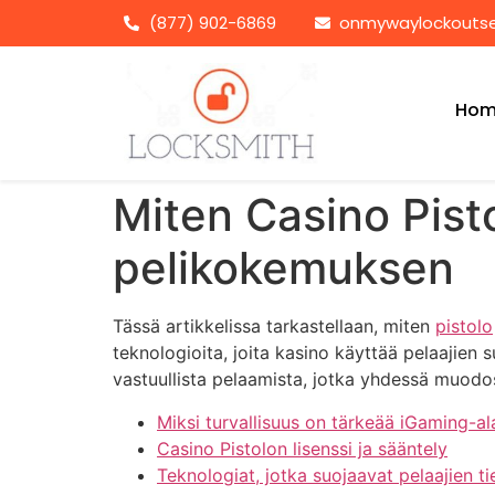
(877) 902-6869
onmywaylockoutse
Hom
Miten Casino Pisto
pelikokemuksen
Tässä artikkelissa tarkastellaan, miten
pistolo
teknologioita, joita kasino käyttää pelaajien su
vastuullista pelaamista, jotka yhdessä muodo
Miksi turvallisuus on tärkeää iGaming-ala
Casino Pistolon lisenssi ja sääntely
Teknologiat, jotka suojaavat pelaajien ti