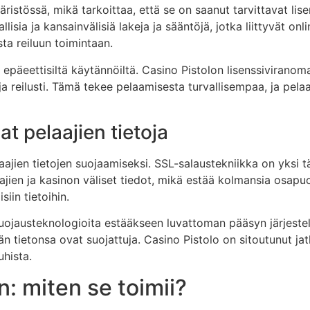
ristössä, mikä tarkoittaa, että se on saanut tarvittavat lisens
lisia ja kansainvälisiä lakeja ja sääntöjä, jotka liittyvät o
sta reiluun toimintaan.
ja epäeettisiltä käytännöiltä. Casino Pistolon lisenssiviranom
a reilusti. Tämä tekee pelaamisesta turvallisempaa, ja pelaa
t pelaajien tietoja
ajien tietojen suojaamiseksi. SSL-salaustekniikka on yksi tä
jien ja kasinon väliset tiedot, mikä estää kolmansia osapuo
siin tietoihin.
uojausteknologioita estääkseen luvattoman pääsyn järjestelm
än tietonsa ovat suojattuja. Casino Pistolo on sitoutunut jat
uhista.
: miten se toimii?