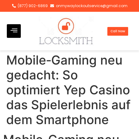
(877) 902-6869
onmywaylockoutservice@gmail.com
Call Now
Mobile‑Gaming neu
gedacht: So
optimiert Yep Casino
das Spielerlebnis auf
dem Smartphone