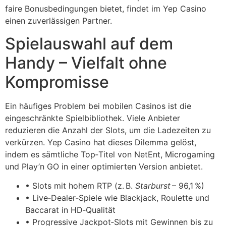
faire Bonusbedingungen bietet, findet im Yep Casino
einen zuverlässigen Partner.
Spielauswahl auf dem
Handy – Vielfalt ohne
Kompromisse
Ein häufiges Problem bei mobilen Casinos ist die
eingeschränkte Spielbibliothek. Viele Anbieter
reduzieren die Anzahl der Slots, um die Ladezeiten zu
verkürzen. Yep Casino hat dieses Dilemma gelöst,
indem es sämtliche Top‑Titel von NetEnt, Microgaming
und Play’n GO in einer optimierten Version anbietet.
• Slots mit hohem RTP (z. B.
Starburst
– 96,1 %)
• Live‑Dealer‑Spiele wie Blackjack, Roulette und
Baccarat in HD‑Qualität
• Progressive Jackpot‑Slots mit Gewinnen bis zu