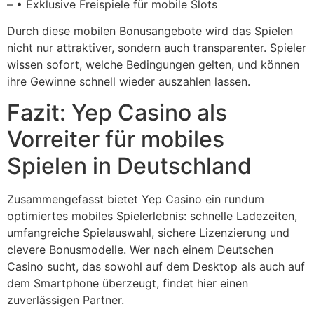
– • Exklusive Freispiele für mobile Slots
Durch diese mobilen Bonusangebote wird das Spielen
nicht nur attraktiver, sondern auch transparenter. Spieler
wissen sofort, welche Bedingungen gelten, und können
ihre Gewinne schnell wieder auszahlen lassen.
Fazit: Yep Casino als
Vorreiter für mobiles
Spielen in Deutschland
Zusammengefasst bietet Yep Casino ein rundum
optimiertes mobiles Spielerlebnis: schnelle Ladezeiten,
umfangreiche Spielauswahl, sichere Lizenzierung und
clevere Bonusmodelle. Wer nach einem Deutschen
Casino sucht, das sowohl auf dem Desktop als auch auf
dem Smartphone überzeugt, findet hier einen
zuverlässigen Partner.