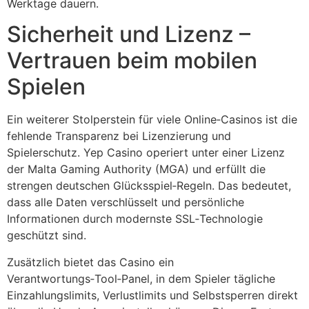
Werktage dauern.
Sicherheit und Lizenz –
Vertrauen beim mobilen
Spielen
Ein weiterer Stolperstein für viele Online‑Casinos ist die
fehlende Transparenz bei Lizenzierung und
Spielerschutz. Yep Casino operiert unter einer Lizenz
der Malta Gaming Authority (MGA) und erfüllt die
strengen deutschen Glücksspiel‑Regeln. Das bedeutet,
dass alle Daten verschlüsselt und persönliche
Informationen durch modernste SSL‑Technologie
geschützt sind.
Zusätzlich bietet das Casino ein
Verantwortungs‑Tool‑Panel, in dem Spieler tägliche
Einzahlungslimits, Verlustlimits und Selbstsperren direkt