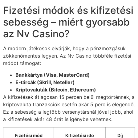
Fizetési módok és kifizetési
sebesség – miért gyorsabb
az Nv Casino?
A modern játékosok elvárják, hogy a pénzmozgásuk
zökkenőmentes legyen. Az Nv Casino többféle fizetési
módot támogat:
Bankkártya (Visa, MasterCard)
E‑tárcák (Skrill, Neteller)
Kriptovaluták (Bitcoin, Ethereum)
A kifizetések átlagosan 15 percen belül megtörténnek, a
kriptovaluta tranzakciók esetén akár 5 perc is elegendő.
Ez a sebesség a legtöbb versenytársnál jóval jobb, ahol
a kifizetések akár 48 órát is igénybe vehetnek.
Fizetési mód
Kifizetési idő
Díj