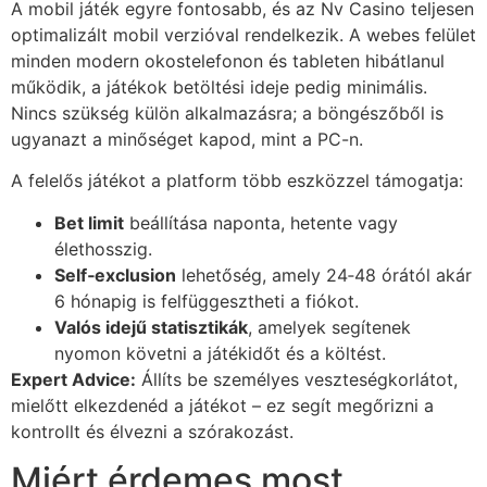
A mobil játék egyre fontosabb, és az Nv Casino teljesen
optimalizált mobil verzióval rendelkezik. A webes felület
minden modern okostelefonon és tableten hibátlanul
működik, a játékok betöltési ideje pedig minimális.
Nincs szükség külön alkalmazásra; a böngészőből is
ugyanazt a minőséget kapod, mint a PC-n.
A felelős játékot a platform több eszközzel támogatja:
Bet limit
beállítása naponta, hetente vagy
élethosszig.
Self‑exclusion
lehetőség, amely 24‑48 órától akár
6 hónapig is felfüggesztheti a fiókot.
Valós idejű statisztikák
, amelyek segítenek
nyomon követni a játékidőt és a költést.
Expert Advice:
Állíts be személyes veszteségkorlátot,
mielőtt elkezdenéd a játékot – ez segít megőrizni a
kontrollt és élvezni a szórakozást.
Miért érdemes most