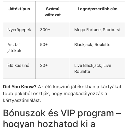
Játéktípus
Számú
Legnépszerűbb cím
változat
Nyerőgépek
300+
Mega Fortune, Starburst
Asztali
50+
Blackjack, Roulette
játékok
Élő kaszinó
20+
Live Blackjack, Live
Roulette
Did You Know?
Az élő kaszinó játékokban a kártyákat
több pakliból osztják, hogy megakadályozzák a
kártyaszámlálást.
Bónuszok és VIP program –
hogyan hozhatod ki a