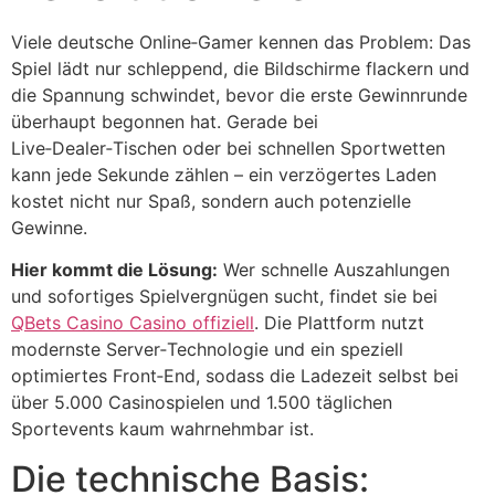
Viele deutsche Online‑Gamer kennen das Problem: Das
Spiel lädt nur schleppend, die Bildschirme flackern und
die Spannung schwindet, bevor die erste Gewinnrunde
überhaupt begonnen hat. Gerade bei
Live‑Dealer‑Tischen oder bei schnellen Sportwetten
kann jede Sekunde zählen – ein verzögertes Laden
kostet nicht nur Spaß, sondern auch potenzielle
Gewinne.
Hier kommt die Lösung:
Wer schnelle Auszahlungen
und sofortiges Spielvergnügen sucht, findet sie bei
QBets Casino Casino offiziell
. Die Plattform nutzt
modernste Server‑Technologie und ein speziell
optimiertes Front‑End, sodass die Ladezeit selbst bei
über 5.000 Casinospielen und 1.500 täglichen
Sportevents kaum wahrnehmbar ist.
Die technische Basis: