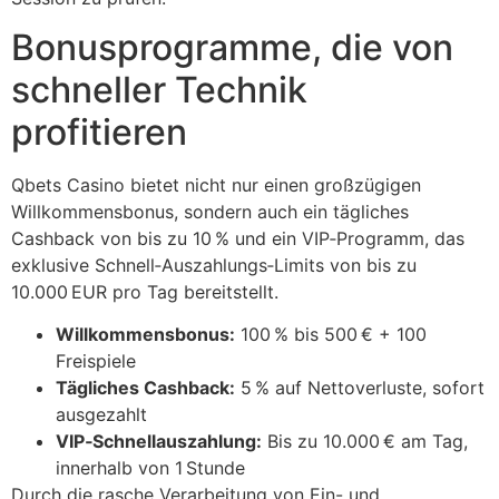
Bonusprogramme, die von
schneller Technik
profitieren
Qbets Casino bietet nicht nur einen großzügigen
Willkommensbonus, sondern auch ein tägliches
Cashback von bis zu 10 % und ein VIP‑Programm, das
exklusive Schnell‑Auszahlungs‑Limits von bis zu
10.000 EUR pro Tag bereitstellt.
Willkommensbonus:
100 % bis 500 € + 100
Freispiele
Tägliches Cashback:
5 % auf Nettoverluste, sofort
ausgezahlt
VIP‑Schnellauszahlung:
Bis zu 10.000 € am Tag,
innerhalb von 1 Stunde
Durch die rasche Verarbeitung von Ein- und