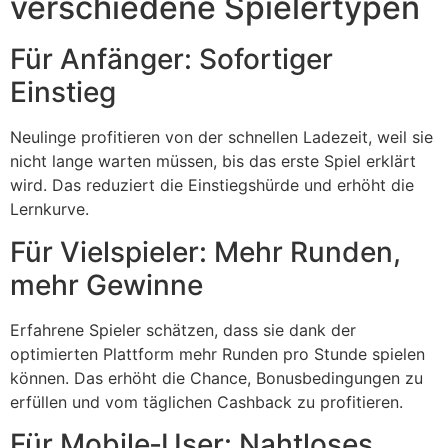
verschiedene Spielertypen
Für Anfänger: Sofortiger
Einstieg
Neulinge profitieren von der schnellen Ladezeit, weil sie
nicht lange warten müssen, bis das erste Spiel erklärt
wird. Das reduziert die Einstiegshürde und erhöht die
Lernkurve.
Für Vielspieler: Mehr Runden,
mehr Gewinne
Erfahrene Spieler schätzen, dass sie dank der
optimierten Plattform mehr Runden pro Stunde spielen
können. Das erhöht die Chance, Bonusbedingungen zu
erfüllen und vom täglichen Cashback zu profitieren.
Für Mobile‑User: Nahtloses