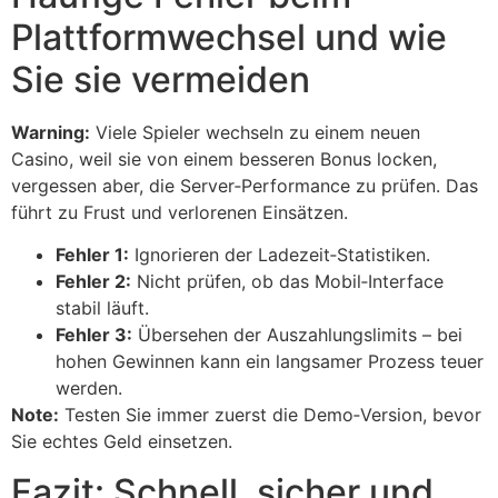
Plattformwechsel und wie
Sie sie vermeiden
Warning:
Viele Spieler wechseln zu einem neuen
Casino, weil sie von einem besseren Bonus locken,
vergessen aber, die Server‑Performance zu prüfen. Das
führt zu Frust und verlorenen Einsätzen.
Fehler 1:
Ignorieren der Ladezeit‑Statistiken.
Fehler 2:
Nicht prüfen, ob das Mobil‑Interface
stabil läuft.
Fehler 3:
Übersehen der Auszahlungslimits – bei
hohen Gewinnen kann ein langsamer Prozess teuer
werden.
Note:
Testen Sie immer zuerst die Demo‑Version, bevor
Sie echtes Geld einsetzen.
Fazit: Schnell, sicher und