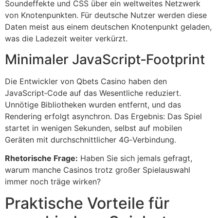
Soundeffekte und CSS über ein weltweites Netzwerk
von Knotenpunkten. Für deutsche Nutzer werden diese
Daten meist aus einem deutschen Knotenpunkt geladen,
was die Ladezeit weiter verkürzt.
Minimaler JavaScript‑Footprint
Die Entwickler von Qbets Casino haben den
JavaScript‑Code auf das Wesentliche reduziert.
Unnötige Bibliotheken wurden entfernt, und das
Rendering erfolgt asynchron. Das Ergebnis: Das Spiel
startet in wenigen Sekunden, selbst auf mobilen
Geräten mit durchschnittlicher 4G‑Verbindung.
Rhetorische Frage:
Haben Sie sich jemals gefragt,
warum manche Casinos trotz großer Spielauswahl
immer noch träge wirken?
Praktische Vorteile für