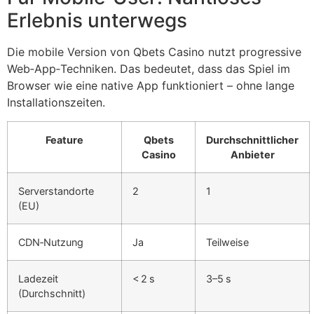
Erlebnis unterwegs
Die mobile Version von Qbets Casino nutzt progressive
Web‑App‑Techniken. Das bedeutet, dass das Spiel im
Browser wie eine native App funktioniert – ohne lange
Installationszeiten.
Feature
Qbets
Durchschnittlicher
Casino
Anbieter
Serverstandorte
2
1
(EU)
CDN‑Nutzung
Ja
Teilweise
Ladezeit
< 2 s
3–5 s
(Durchschnitt)