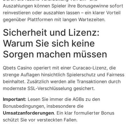
Auszahlungen können Spieler ihre Bonusgewinne sofort
reinvestieren oder auszahlen lassen – ein klarer Vorteil
gegenüber Plattformen mit langen Wartezeiten.
Sicherheit und Lizenz:
Warum Sie sich keine
Sorgen machen müssen
Qbets Casino operiert mit einer Curacao‑Lizenz, die
strenge Auflagen hinsichtlich Spielerschutz und Fairness
beinhaltet. Zusätzlich werden alle Transaktionen durch
modernste SSL‑Verschlüsselung gesichert.
Important:
Lesen Sie immer die AGBs zu den
Bonusbedingungen, insbesondere die
Umsatzanforderungen
. Ein klar formulierter Bonus
schützt Sie vor versteckten Fallen.