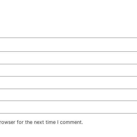
rowser for the next time I comment.