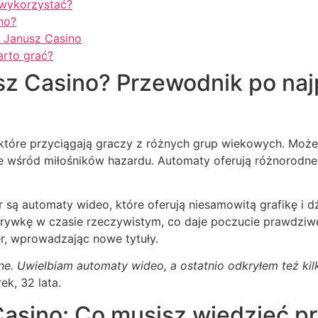
 wykorzystać?
no?
 Janusz Casino
arto grać?
usz Casino? Przewodnik po naj
, które przyciągają graczy z różnych grup wiekowych. Moż
e wśród miłośników hazardu. Automaty oferują różnorodne 
 są automaty wideo, które oferują niesamowitą grafikę i
grywkę w czasie rzeczywistym, co daje poczucie prawdziw
ier, wprowadzając nowe tytuły.
. Uwielbiam automaty wideo, a ostatnio odkryłem też kil
ek, 32 lata.
Casino: Co musisz wiedzieć p