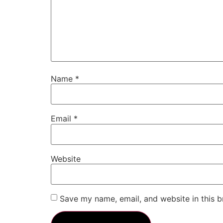
Name
*
Email
*
Website
Save my name, email, and website in this b