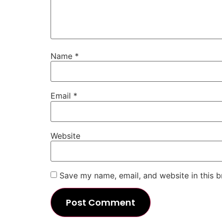
Name
*
Email
*
Website
Save my name, email, and website in this b