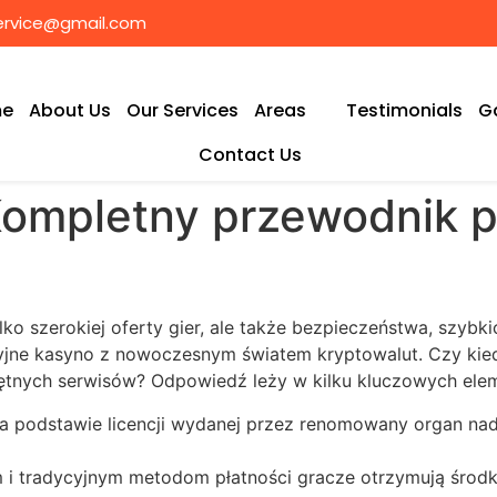
rvice@gmail.com
e
About Us
Our Services
Areas
Testimonials
Ga
Contact Us
 Kompletny przewodnik
lko szerokiej oferty gier, ale także bezpieczeństwa, szybk
cyjne kasyno z nowoczesnym światem kryptowalut. Czy kied
ętnych serwisów? Odpowiedź leży w kilku kluczowych ele
na podstawie licencji wydanej przez renomowany organ nad
 i tradycyjnym metodom płatności gracze otrzymują środki