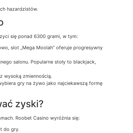
ych hazardzistów.
o
zyci się ponad 6300 grami, w tym:
owo, slot „Mega Moolah” oferuje progresywny
ego salonu. Popularne stoły to blackjack,
ę z wysoką zmiennością.
 wybiera gry na żywo jako najciekawszą formę
wać zyski?
mach. Roobet Casino wyróżnia się:
t do gry.