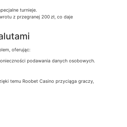
ecjalne turnieje.
rotu z przegranej 200 zł, co daje
alutami
lem, oferując:
z konieczności podawania danych osobowych.
zięki temu Roobet Casino przyciąga graczy,