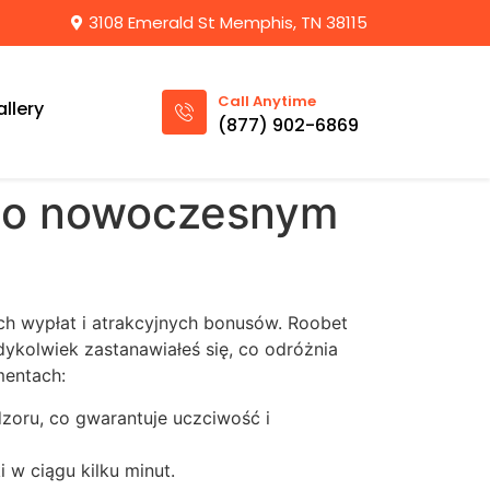
3108 Emerald St Memphis, TN 38115
Call Anytime
llery
(877) 902-6869
 po nowoczesnym
ich wypłat i atrakcyjnych bonusów. Roobet
ykolwiek zastanawiałeś się, co odróżnia
mentach:
zoru, co gwarantuje uczciwość i
 w ciągu kilku minut.