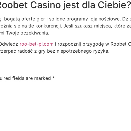
obet Casino jest dla Ciebie
 bogatą ofertę gier i solidne programy lojalnościowe. Dz
różnia się na tle konkurencji. Jeśli szukasz miejsca, które
łni Twoje oczekiwania.
Odwiedź
roo-bet-pl.com
i rozpocznij przygodę w Roobet Ca
 czerpać radość z gry bez niepotrzebnego ryzyka.
uired fields are marked
*