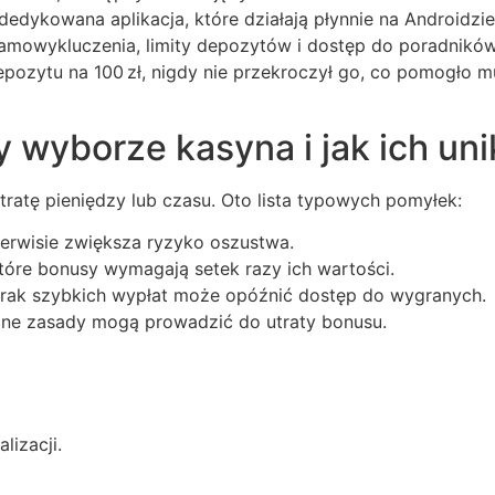
edykowana aplikacja, które działają płynnie na Androidzie 
amowykluczenia, limity depozytów i dostęp do poradnikó
 depozytu na 100 zł, nigdy nie przekroczył go, co pomogło 
 wyborze kasyna i jak ich un
ratę pieniędzy lub czasu. Oto lista typowych pomyłek:
erwisie zwiększa ryzyko oszustwa.
tóre bonusy wymagają setek razy ich wartości.
rak szybkich wypłat może opóźnić dostęp do wygranych.
ane zasady mogą prowadzić do utraty bonusu.
lizacji.