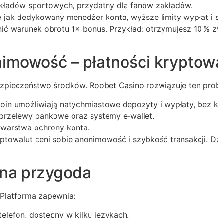
akładów sportowych, przydatny dla fanów zakładów.
e jak dedykowany menedżer konta, wyższe limity wypłat i sp
ić warunek obrotu 1× bonus. Przykład: otrzymujesz 10 % zw
imowość – płatności kryptow
zpieczeństwo środków. Roobet Casino rozwiązuje ten prob
tecoin umożliwiają natychmiastowe depozyty i wypłaty, be
przelewy bankowe oraz systemy e‑wallet.
warstwa ochrony konta.
towalut ceni sobie anonimowość i szybkość transakcji. D
lna przygoda
 Platforma zapewnia:
telefon, dostępny w kilku językach.