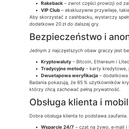
Rakeback
– zwrot części prowizji od z
VIP Club
– ekskluzywne przywileje, taki
Aby skorzystać z cashbacku, wystarczy spełn
dodatkowe 20 zł do dalszej gry.
Bezpieczeństwo i anon
Jednym z najczęstszych obaw graczy jest be
Kryptowaluty
– Bitcoin, Ethereum i Li
Tradycyjne metody
– karty kredytowe, 
Dwuetapowa weryfikacja
– dodatkowa 
Badania pokazują, że 85 % użytkowników kryp
którzy chcą zachować pełną prywatność.
Obsługa klienta i mobi
Dobra obsługa klienta to podstawa zaufania.
Wsparcie 24/7
– czat na żywo, e‑mail i 