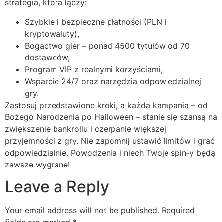
strategia, która łączy:
Szybkie i bezpieczne płatności (PLN i
kryptowaluty),
Bogactwo gier – ponad 4500 tytułów od 70
dostawców,
Program VIP z realnymi korzyściami,
Wsparcie 24/7 oraz narzędzia odpowiedzialnej
gry.
Zastosuj przedstawione kroki, a każda kampania – od
Bożego Narodzenia po Halloween – stanie się szansą na
zwiększenie bankrollu i czerpanie większej
przyjemności z gry. Nie zapomnij ustawić limitów i grać
odpowiedzialnie. Powodzenia i niech Twoje spin‑y będą
zawsze wygrane!
Leave a Reply
Your email address will not be published.
Required