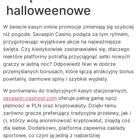
halloweenowe
W świecie kasyn online promocje zmieniają się szybciej
niż pogoda. Savaspin Casino podąża za tym rytmem,
przygotowując wyjątkowe akcje na najważniejsze
święta. Czy kiedykolwiek zastanawiałeś się, dlaczego
niektóre platformy potrafią przyciągnąć setki nowych
graczy w jedną noc? Odpowiedź tkwi w dobrze
przemyślanych bonusach, które łączą atrakcyjny bonus
powitalny, darmowe spiny i szybkie wypłaty.
W porównaniu do tradycyjnych kasyn stacjonarnych,
savaspin-casinopl.com
oferuje pełną gamę opcji
płatności w PLN oraz kryptowaluty. Dzięki temu
zarówno gracze preferujący tradycyjne przelewy, jak i
ci, którzy wolą anonimowość kryptowalut, znajdą coś
dla siebie. Dodatkowo, platforma zapewnia zakłady
sportowe, co czyni ją jedną z najbardziej