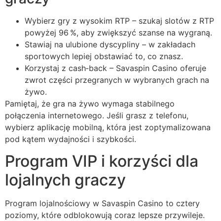
Wybierz gry z wysokim RTP – szukaj slotów z RTP
powyżej 96 %, aby zwiększyć szanse na wygraną.
Stawiaj na ulubione dyscypliny – w zakładach
sportowych lepiej obstawiać to, co znasz.
Korzystaj z cash‑back – Savaspin Casino oferuje
zwrot części przegranych w wybranych grach na
żywo.
Pamiętaj, że gra na żywo wymaga stabilnego
połączenia internetowego. Jeśli grasz z telefonu,
wybierz aplikację mobilną, która jest zoptymalizowana
pod kątem wydajności i szybkości.
Program VIP i korzyści dla
lojalnych graczy
Program lojalnościowy w Savaspin Casino to cztery
poziomy, które odblokowują coraz lepsze przywileje.