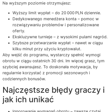
Na wyższym poziomie otrzymujesz:
Wyższy limit wypłat – do 20 000 PLN dziennie.
Dedykowanego menedżera konta – pomoc w
rozwiązywaniu problemów i personalizowane
oferty.
Ekskluzywne turnieje – z wysokimi pulami nagród.
Szybsze przetwarzanie wypłat – nawet w ciągu
kilku minut przy użyciu kryptowalut.
Aby wejść do programu, wystarczy spełnić wymogi
obrotu w ciągu ostatnich 30 dni. Im więcej grasz, tym
szybciej awansujesz. To doskonała motywacja, by
regularnie korzystać z promocji sezonowych i
codziennych bonusów.
Najczęstsze błędy graczy i
jak ich unikać
Ignorowanie wymagań obrotu – zawsze czytaj