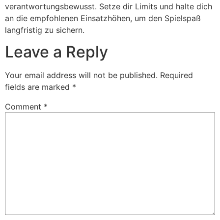
verantwortungsbewusst. Setze dir Limits und halte dich
an die empfohlenen Einsatzhöhen, um den Spielspaß
langfristig zu sichern.
Leave a Reply
Your email address will not be published.
Required
fields are marked
*
Comment
*