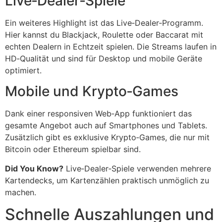
Live‑Dealer‑Spiele
Ein weiteres Highlight ist das Live‑Dealer‑Programm.
Hier kannst du Blackjack, Roulette oder Baccarat mit
echten Dealern in Echtzeit spielen. Die Streams laufen in
HD‑Qualität und sind für Desktop und mobile Geräte
optimiert.
Mobile und Krypto‑Games
Dank einer responsiven Web‑App funktioniert das
gesamte Angebot auch auf Smartphones und Tablets.
Zusätzlich gibt es exklusive Krypto‑Games, die nur mit
Bitcoin oder Ethereum spielbar sind.
Did You Know?
Live‑Dealer‑Spiele verwenden mehrere
Kartendecks, um Kartenzählen praktisch unmöglich zu
machen.
Schnelle Auszahlungen und